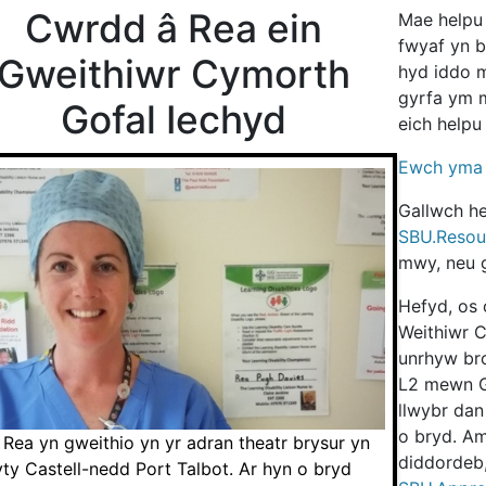
Cwrdd â Rea ein
Mae helpu 
fwyaf yn b
Gweithiwr Cymorth
hyd iddo 
gyrfa ym m
Gofal Iechyd
eich helpu 
Ewch yma 
Gallwch he
SBU.Resou
mwy, neu g
Hefyd, os
Weithiwr 
unrhyw bro
L2 mewn Go
llwybr dan
o bryd. Am
Rea yn gweithio yn yr adran theatr brysur yn
diddordeb
ty Castell-nedd Port Talbot. Ar hyn o bryd