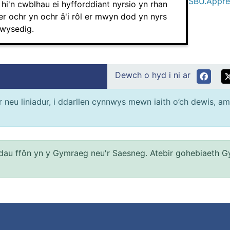
SBU.Appre
hi'n cwblhau ei hyfforddiant nyrsio yn rhan
r ochr yn ochr â'i rôl er mwyn dod yn nyrs
wysedig.
Dewch o hyd i ni ar
neu liniadur, i ddarllen cynnwys mewn iaith o’ch dewis, am
au ffôn yn y Gymraeg neu'r Saesneg. Atebir gohebiaeth G