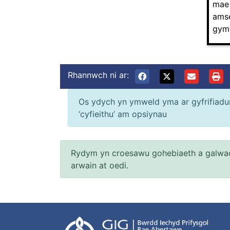
mae 
amse
gym
Rhannwch ni ar:
Os ydych yn ymweld yma ar gyfrifiadur 
‘cyfieithu’ am opsiynau
Rydym yn croesawu gohebiaeth a galwad
arwain at oedi.