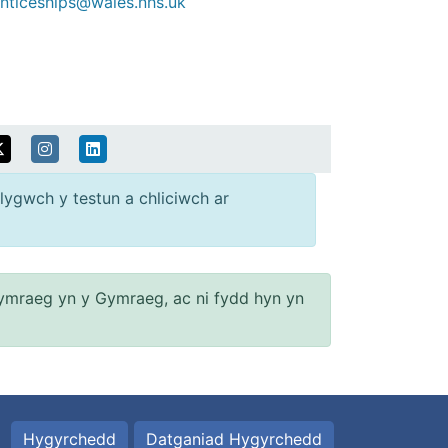
nticeships@wales.nhs.uk
lygwch y testun a chliciwch ar
ymraeg yn y Gymraeg, ac ni fydd hyn yn
Hygyrchedd
Datganiad Hygyrchedd