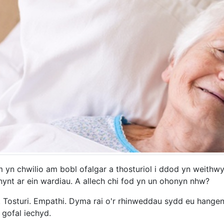
 yn chwilio am bobl ofalgar a thosturiol i ddod yn weithwy
ynt ar ein wardiau. A allech chi fod yn un ohonyn nhw?
. Tosturi. Empathi. Dyma rai o'r rhinweddau sydd eu hangen 
gofal iechyd.