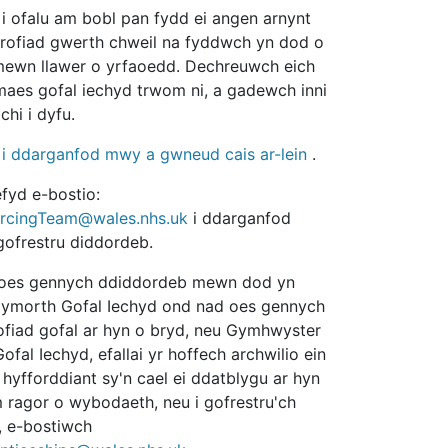
i ofalu am bobl pan fydd ei angen arnynt
rofiad gwerth chweil na fyddwch yn dod o
mewn llawer o yrfaoedd. Dechreuwch eich
aes gofal iechyd trwom ni, a gadewch inni
chi i dyfu.
i ddarganfod mwy a gwneud cais ar-lein
.
fyd e-bostio:
rcingTeam@wales.nhs.uk
i ddarganfod
ofrestru diddordeb.
 oes gennych ddiddordeb mewn dod yn
Cymorth Gofal Iechyd ond nad oes gennych
fiad gofal ar hyn o bryd, neu Gymhwyster
fal Iechyd, efallai yr hoffech archwilio ein
 hyfforddiant sy'n cael ei ddatblygu ar hyn
 ragor o wybodaeth, neu i gofrestru'ch
, e-bostiwch