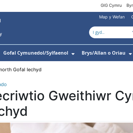
GIG Cymru
By
Map y Wefan
Gofal Cymunedol/Sylfaenol
Brys/Allan o Oriau
ewislen ar gyfer Amdanom Ni
angos isddewislen ar gyfer Ysbytai
Dangos isddewislen
morth Gofal Iechyd
ndo
criwtio Gweithiwr Cy
echyd