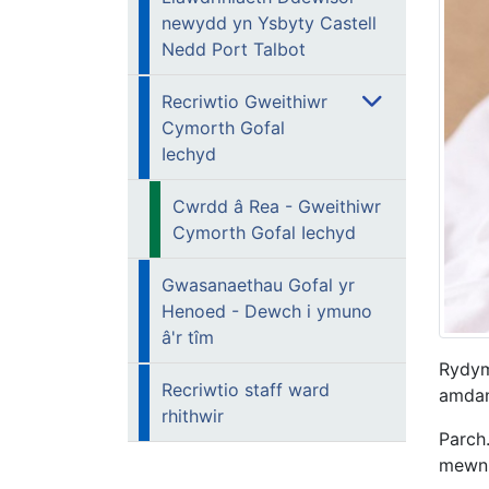
newydd yn Ysbyty Castell
Nedd Port Talbot
Recriwtio Gweithiwr
Cymorth Gofal
Iechyd
Cwrdd â Rea - Gweithiwr
Cymorth Gofal Iechyd
Gwasanaethau Gofal yr
Henoed - Dewch i ymuno
â'r tîm
Rydym
Recriwtio staff ward
amdan
rhithwir
Parch
mewn 