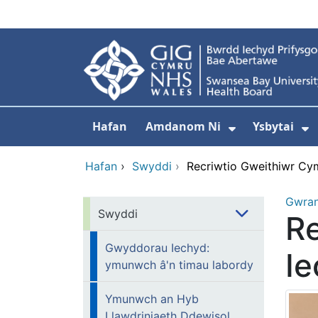
Neidio i'r prif gynnwy
Hafan
Amdanom Ni
Ysbytai
Dangos isdd
D
Hafan
›
Swyddi
›
Recriwtio Gweithiwr Cy
Gwra
Swyddi
Re
Gwyddorau Iechyd:
I
ymunwch â'n timau labordy
Ymunwch an Hyb
Llawdriniaeth Ddewisol