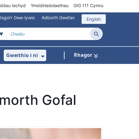
rddau Iechyd
Ymddiriedolaethau
GIG 111 Cymru
Osgoi'r Gwe-lywio
Adborth Gwefan
English
Chwilio
Rhagor
Gweithio i ni
 ar gyfer Gofal Cymunedol/Sylfaenol
Dangos isddewislen ar gyfer Brys/Allan o Ori
Dangos isddewislen ar gyfer G
morth Gofal