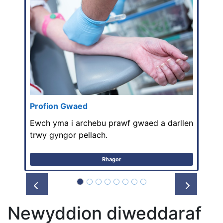
Profion Gwaed
Ewch yma i archebu prawf gwaed a darllen
trwy gyngor pellach.
Rhagor
Prev
Next
Newyddion diweddaraf