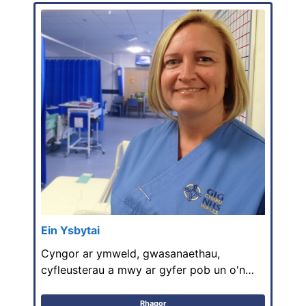
Ein Ysbytai
Cyngor ar ymweld, gwasanaethau,
cyfleusterau a mwy ar gyfer pob un o'n…
Rhagor