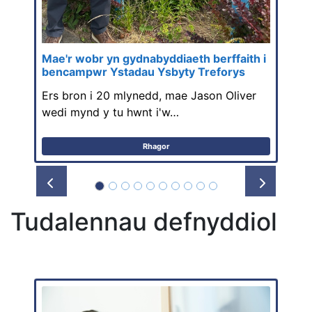
Mae'r wobr yn gydnabyddiaeth berffaith i
bencampwr Ystadau Ysbyty Treforys
Ers bron i 20 mlynedd, mae Jason Oliver
wedi mynd y tu hwnt i'w…
Rhagor
Prev
Next
Tudalennau defnyddiol