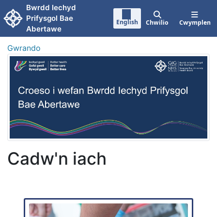
Neidio i'r prif gynnwy
Bwrdd lechyd
Prifysgol Bae
English
Chwilio
Cwymplen
Abertawe
Gwrando
Cadw'n iach