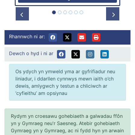
Prev
Next
Rhannwch ni ar:
Dewch o hyd i ni ar
Os ydych yn ymweld yma ar gyfrifiadur neu
liniadur, i ddarllen cynnwys mewn iaith o’ch
dewis, amlygwch y testun a chliciwch ar
‘cyfieithu’ am opsiynau
Rydym yn croesawu gohebiaeth a galwadau ffôn
yn y Gymraeg neu'r Saesneg. Atebir gohebiaeth
Gymraeg yn y Gymraeg, ac ni fydd hyn yn arwain