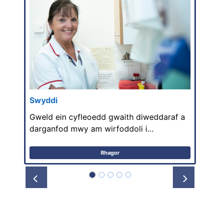
Swyddi
Gweld ein cyfleoedd gwaith diweddaraf a
darganfod mwy am wirfoddoli i…
Rhagor
Prev
Next