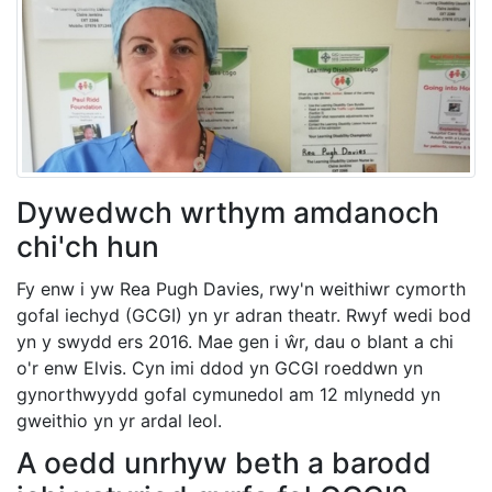
Dywedwch wrthym amdanoch
chi'ch hun
Fy enw i yw Rea Pugh Davies, rwy'n weithiwr cymorth
gofal iechyd (GCGI) yn yr adran theatr. Rwyf wedi bod
yn y swydd ers 2016. Mae gen i ŵr, dau o blant a chi
o'r enw Elvis. Cyn imi ddod yn GCGI roeddwn yn
gynorthwyydd gofal cymunedol am 12 mlynedd yn
gweithio yn yr ardal leol.
A oedd unrhyw beth a barodd