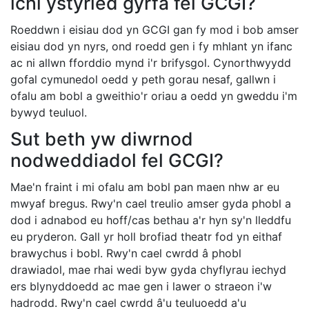
ichi ystyried gyrfa fel GCGI?
Roeddwn i eisiau dod yn GCGI gan fy mod i bob amser
eisiau dod yn nyrs, ond roedd gen i fy mhlant yn ifanc
ac ni allwn fforddio mynd i'r brifysgol. Cynorthwyydd
gofal cymunedol oedd y peth gorau nesaf, gallwn i
ofalu am bobl a gweithio'r oriau a oedd yn gweddu i'm
bywyd teuluol.
Sut beth yw diwrnod
nodweddiadol fel GCGI?
Mae'n fraint i mi ofalu am bobl pan maen nhw ar eu
mwyaf bregus. Rwy'n cael treulio amser gyda phobl a
dod i adnabod eu hoff/cas bethau a'r hyn sy'n lleddfu
eu pryderon. Gall yr holl brofiad theatr fod yn eithaf
brawychus i bobl. Rwy'n cael cwrdd â phobl
drawiadol, mae rhai wedi byw gyda chyflyrau iechyd
ers blynyddoedd ac mae gen i lawer o straeon i'w
hadrodd. Rwy'n cael cwrdd â'u teuluoedd a'u