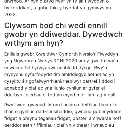
diwrnod. Ar hyn o bryd rwyf yn fy ail flwyddyn o
hyfforddiant, a gobeithio y byddaf yn gymwys yn
2023.
Clywsom bod chi wedi ennill
gwobr yn ddiweddar. Dywedwch
wrthym am hyn?
Enillais gwobr Gweithiwr Cymorth Nyrsio'r Flwyddyn
yng Ngwobrau Nyrsys RCNI 2020 am y gwaith rwy'n
ei wneud fel hyrwyddwr anabledd dysgu. Rwy'n
mynychu cyfarfodydd tîm amlddisgyblaethol ac yn
cysylltu â'r gofalwyr/rhieni/rheolwyr cartref i ddod i
adnabod y claf ac yna llunio cynllun ar gyfer ei
dderbyn i sicrhau ei fod yn mynd mor llyfn ag y gall.
Rwyf wedi gwneud llyfrau lluniau o deithiau theatr fel
rhan o gynllun dad-sensiteiddio; gwneud gobenyddion
fidget a phrynu teganau fidget, posteri a chwarae hoff
gerddoriaeth / ffilmiau'r claf yn y theatr i wneud eu