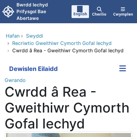
Neidio i'r prif gynnwy
Bwrdd lechyd
Prifysgol Bae
English
Chwilio
Cwymplen
Abertawe
Hafan
›
Swyddi
›
Recriwtio Gweithiwr Cymorth Gofal Iechyd
›
Cwrdd â Rea - Gweithiwr Cymorth Gofal Iechyd
Dewislen Eilaidd
Gwrando
Cwrdd â Rea -
Gweithiwr Cymorth
Gofal Iechyd