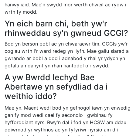
hanwyliaid. Mae'n swydd mor werth chweil ac rydw i
wrth fy modd.
Yn eich barn chi, beth yw'r
rhinweddau sy'n gwneud GCGI?
Bod yn berson pobl ac yn chwaraewr tîm. GCGIs yw'r
cogiau wrth i'r ward redeg yn llyfn. Mae gallu siarad a
gwrando ar bobl a dod i adnabod y rhai yr ydych yn
gofalu amdanynt yn rhan hanfodol o'r swydd.
A yw Bwrdd Iechyd Bae
Abertawe yn sefydliad da i
weithio iddo?
Mae yn. Maent wedi bod yn gefnogol iawn yn enwedig
gan fy mod wedi cael fy secondio i gwblhau fy
hyfforddiant nyrs. Rwy'n dal i fod yn HCSW am ddau
ddiwrnod yr wythnos ac yn fyfyriwr nyrsio am dri