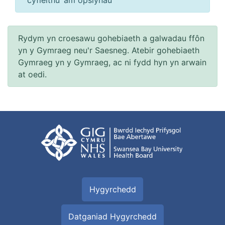
‘cyfieithu’ am opsiynau
Rydym yn croesawu gohebiaeth a galwadau ffôn
yn y Gymraeg neu'r Saesneg. Atebir gohebiaeth
Gymraeg yn y Gymraeg, ac ni fydd hyn yn arwain
at oedi.
Hygyrchedd
Datganiad Hygyrchedd