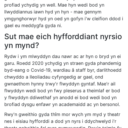
profiad ychydig yn well. Mae hyn wedi bod yn
llwyddiannus iawn hyd yn hyn - mae gennym
ymgynghorwyr hyd yn oed yn gofyn i'w cleifion ddod i
gael eu meddygfa gyda ni.
Sut mae eich hyfforddiant nyrsio
yn mynd?
Rydw i ym mlwyddyn dau nawr ac ar hyn o bryd yn ei
garu. Roedd 2020 ychydig yn straen gyda phandemig
byd-eang o Covid-19, wardiau â staff byr, darlithoedd
chwyddo a lleoliadau cyfyngedig ar gael, ond
gwnaethom hynny trwy'r flwyddyn gyntaf. Mae'r ail
flwyddyn wedi bod yn fwy pleserus a theimlaf er bod
y flwyddyn ddiwethaf yn anodd ei bod wedi bod yn
brofiad dysgu enfawr yn academaidd ac yn bersonol.
Rwy'n gweithio gyda thîm mor wych ym myd y theatr
nes i eisiau hyfforddi a dod yn nyrs i ddychwelyd i'r