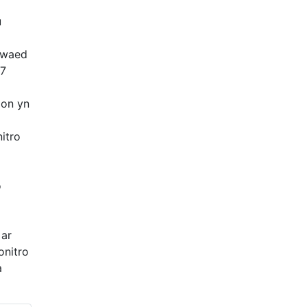
u
gwaed
/7
ion yn
itro
o
 ar
onitro
a