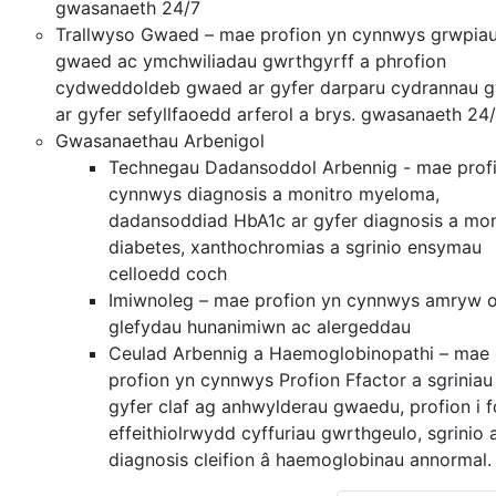
gwasanaeth 24/7
Trallwyso Gwaed – mae profion yn cynnwys grwpia
gwaed ac ymchwiliadau gwrthgyrff a phrofion
cydweddoldeb gwaed ar gyfer darparu cydrannau 
ar gyfer sefyllfaoedd arferol a brys. gwasanaeth 24
Gwasanaethau Arbenigol
Technegau Dadansoddol Arbennig - mae prof
cynnwys diagnosis a monitro myeloma,
dadansoddiad HbA1c ar gyfer diagnosis a mon
diabetes, xanthochromias a sgrinio ensymau
celloedd coch
Imiwnoleg – mae profion yn cynnwys amryw 
glefydau hunanimiwn ac alergeddau
Ceulad Arbennig a Haemoglobinopathi – mae
profion yn cynnwys Profion Ffactor a sgriniau
gyfer claf ag anhwylderau gwaedu, profion i f
effeithiolrwydd cyffuriau gwrthgeulo, sgrinio 
diagnosis cleifion â haemoglobinau annormal.