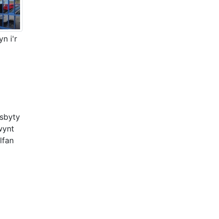
n i'r
sbyty
wynt
lfan