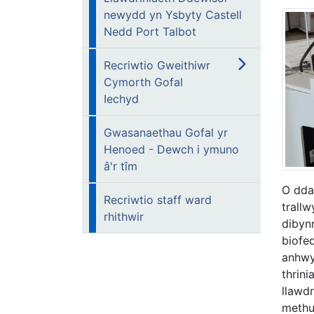
newydd yn Ysbyty Castell
Nedd Port Talbot
Recriwtio Gweithiwr
Cymorth Gofal
Iechyd
Gwasanaethau Gofal yr
Henoed - Dewch i ymuno
â'r tîm
O dda
Recriwtio staff ward
trall
rhithwir
dibyn
biofed
anhwy
thrini
llawd
methu