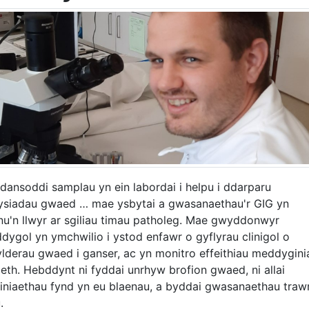
dansoddi samplau yn ein labordai i helpu i ddarparu
wysiadau gwaed … mae ysbytai a gwasanaethau'r GIG yn
nu'n llwyr ar sgiliau timau patholeg. Mae gwyddonwyr
dygol yn ymchwilio i ystod enfawr o gyflyrau clinigol o
lderau gwaed i ganser, ac yn monitro effeithiau meddygini
aeth. Hebddynt ni fyddai unrhyw brofion gwaed, ni allai
riniaethau fynd yn eu blaenau, a byddai gwasanaethau tra
.