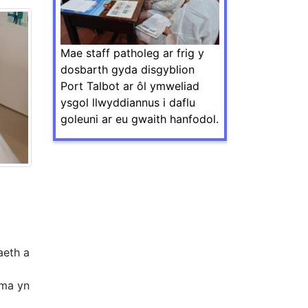
Mae staff patholeg ar frig y
dosbarth gyda disgyblion
Port Talbot ar ôl ymweliad
ysgol llwyddiannus i daflu
goleuni ar eu gwaith hanfodol.
aeth a
wma yn