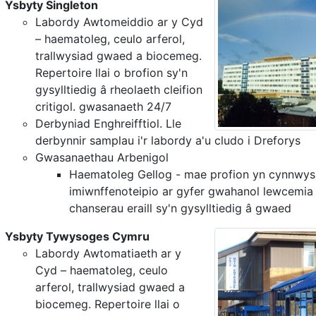
Ysbyty Singleton
Labordy Awtomeiddio ar y Cyd
– haematoleg, ceulo arferol,
trallwysiad gwaed a biocemeg.
Repertoire llai o brofion sy'n
gysylltiedig â rheolaeth cleifion
critigol. gwasanaeth 24/7
Derbyniad Enghreifftiol. Lle
derbynnir samplau i'r labordy a'u cludo i Dreforys
Gwasanaethau Arbenigol
Haematoleg Gellog - mae profion yn cynnwys
imiwnffenoteipio ar gyfer gwahanol lewcemia
chanserau eraill sy'n gysylltiedig â gwaed
Ysbyty Tywysoges Cymru
Labordy Awtomatiaeth ar y
Cyd – haematoleg, ceulo
arferol, trallwysiad gwaed a
biocemeg. Repertoire llai o