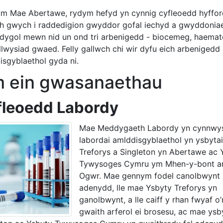
m Mae Abertawe, rydym hefyd yn cynnig cyfleoedd hyffor
ch gwych i raddedigion gwyddor gofal iechyd a gwyddonia
ddygol mewn nid un ond tri arbenigedd - biocemeg, haemat
llwysiad gwaed. Felly gallwch chi wir dyfu eich arbenigedd
isgyblaethol gyda ni.
 ein gwasanaethau
fleoedd Labordy
Mae Meddygaeth Labordy yn cynnwy
labordai amlddisgyblaethol yn ysbytai
Treforys a Singleton yn Abertawe ac 
Tywysoges Cymru ym Mhen-y-bont a
Ogwr. Mae gennym fodel canolbwynt 
adenydd, lle mae Ysbyty Treforys yn
ganolbwynt, a lle caiff y rhan fwyaf o’
gwaith arferol ei brosesu, ac mae ysb