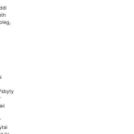
ddi
eth
oleg,
s
Ysbyty
r
ac
r
ytai