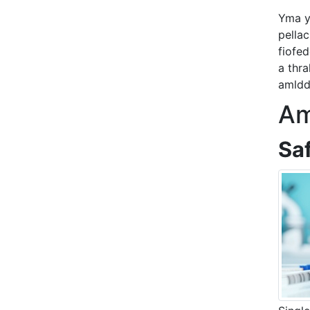
Yma y
pella
fiofe
a thra
amldd
Am
Sa