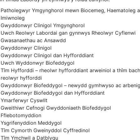
Patholegwyr Ymgynghorol mewn Biocemeg, Haematoleg 
Imiwnoleg
Gwyddonwyr Clinigol Ymgynghorol
Uwch Reolwyr Labordai gan gynnwys Rheolwyr Cyflenwi
Gwasanaethau ac Ansawdd
Gwyddonwyr Clinigol
Gwyddonwyr Clinigol dan Hyfforddiant
Uwch Wyddonwyr Biofeddygol
Tîm Hyfforddi – rheolwr hyfforddiant arweiniol a thîm bac
reolwyr hyfforddi
Gwyddonwyr Biofeddygol – newydd gymhwyso ac arbeni
Gwyddonwyr Biofeddygol dan Hyfforddiant
Ymarferwyr Cyswllt
Gweithiwr Cefnogi Gwyddoniaeth Biofeddygol
Fflebotomyddion
Ysgrifenyddion Meddygol
Tîm Cymorth Gweinyddol Cyffredinol
Tîm Ymchwil a Datblygu