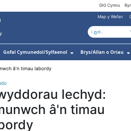
GIG Cymru
By
Map y Wefan
Gofal Cymunedol/Sylfaenol
Brys/Allan o Oriau
ewislen ar gyfer Amdanom Ni
angos isddewislen ar gyfer Ysbytai
Dangos isddewislen
wch â'n timau labordy
ndo
wyddorau Iechyd:
munwch â'n timau
bordy