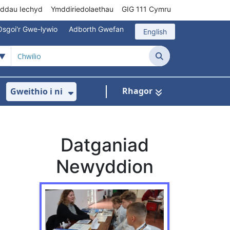
rddau Iechyd
Ymddiriedolaethau
GIG 111 Cymru
Osgoi'r Gwe-lywio
Adborth Gwefan
English
Chwilio
Rhagor
Gweithio i ni
 ar gyfer Gofal Cymunedol/Sylfaenol
Dangos isddewislen ar gyfer Brys/Allan o Ori
Dangos isddewislen ar gyfer G
Datganiad
Newyddion