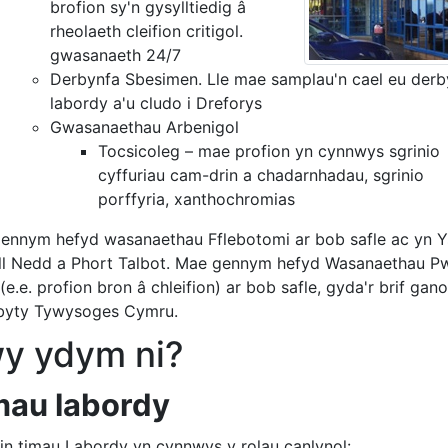
brofion sy'n gysylltiedig â
rheolaeth cleifion critigol.
gwasanaeth 24/7
Derbynfa Sbesimen. Lle mae samplau'n cael eu derby
labordy a'u cludo i Dreforys
Gwasanaethau Arbenigol
Tocsicoleg – mae profion yn cynnwys sgrinio
cyffuriau cam-drin a chadarnhadau, sgrinio
porffyria, xanthochromias
ennym hefyd wasanaethau Fflebotomi ar bob safle ac yn Y
ll Nedd a Phort Talbot. Mae gennym hefyd Wasanaethau P
(e.e. profion bron â chleifion) ar bob safle, gyda'r brif gano
byty Tywysoges Cymru.
y ydym ni?
mau labordy
in timau Labordy yn cynnwys y rolau canlynol: