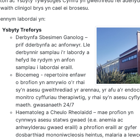
eton ac Ysbyty Tywysoges Cymru yn gweithredu fel adenydd
aith clinigol brys yn cael ei brosesu.
ennym labordai yn:
Ysbyty Treforys
Derbynfa Sbesimen Ganolog –
prif dderbynfa ac anfonwyr. Lle
derbynnir samplau i'r labordy a
hefyd lle rydym yn anfon
samplau i labordai eraill.
Biocemeg - repertoire enfawr
o brofion yn amrywio o'r rhai
sy'n asesu gweithrediad yr arennau, yr afu a'r endocr
monitro cyffuriau therapiwtig, y rhai sy'n asesu cyfl
maeth. gwasanaeth 24/7
Haematoleg a Cheulo Rheolaidd – mae profion yn
cynnwys asesu statws gwaed (e.e. anemia ac
anhwylderau gwaed eraill) a phrofion eraill ar gyfer
dosbarthiad mononiwcleosis heintus, malaria a lewc