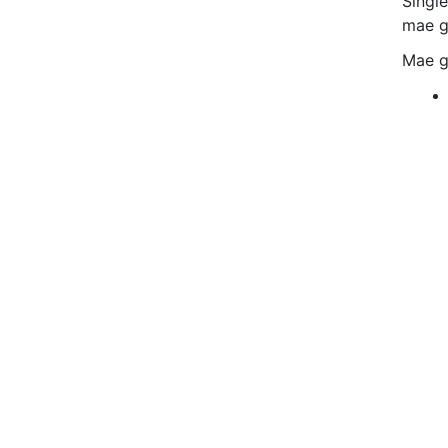
Singl
mae gw
Mae g