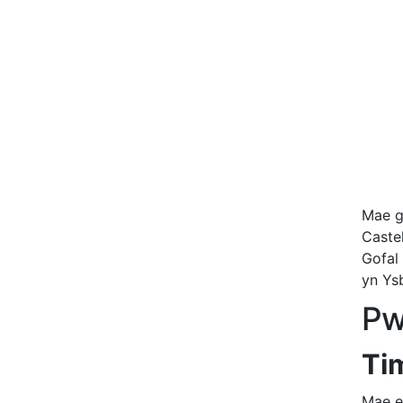
Mae g
Caste
Gofal 
yn Ys
Pw
Ti
Mae e