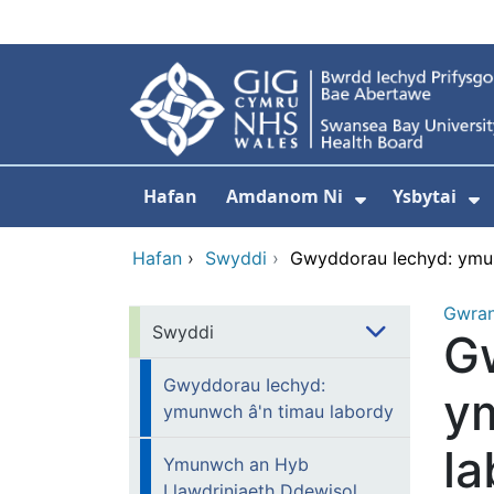
Neidio i'r prif gynnwy
Hafan
Amdanom Ni
Ysbytai
Dangos isdd
D
Hafan
›
Swyddi
›
Gwyddorau Iechyd: ymun
Gwra
Swyddi
G
Gwyddorau Iechyd:
y
ymunwch â'n timau labordy
la
Ymunwch an Hyb
Llawdriniaeth Ddewisol