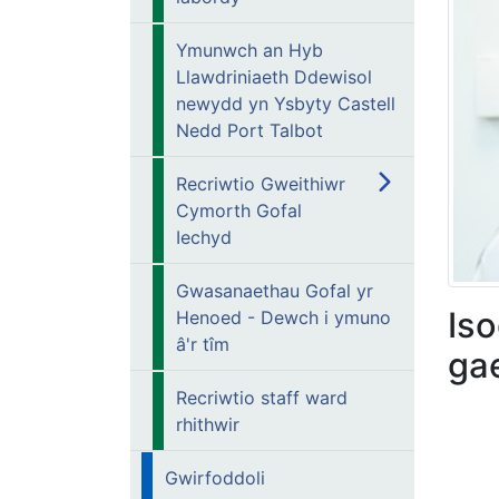
Ymunwch an Hyb
Llawdriniaeth Ddewisol
newydd yn Ysbyty Castell
Nedd Port Talbot
Recriwtio Gweithiwr
Cymorth Gofal
Iechyd
Gwasanaethau Gofal yr
Is
Henoed - Dewch i ymuno
â'r tîm
gae
Recriwtio staff ward
rhithwir
Gwirfoddoli