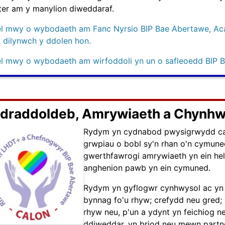
ter am y manylion diweddaraf.
el mwy o wybodaeth am Fanc Nyrsio BIP Bae Abertawe, Aca
l, dilynwch y ddolen hon.
el mwy o wybodaeth am wirfoddoli yn un o safleoedd BIP B
draddoldeb, Amrywiaeth a Chynhw
Rydym yn cydnabod pwysigrwydd cae
grwpiau o bobl sy'n rhan o'n cymune
gwerthfawrogi amrywiaeth yn ein hel
anghenion pawb yn ein cymuned.
Rydym yn gyflogwr cynhwysol ac yn
bynnag fo'u rhyw; crefydd neu gred; 
rhyw neu, p'un a ydynt yn feichiog 
ddiweddar, yn briod neu mewn partner