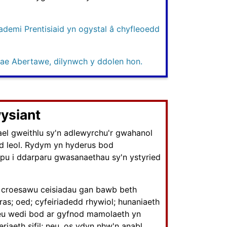
demi Prentisiaid yn ogystal â chyfleoedd
ae Abertawe, dilynwch y ddolen hon.
ysiant
l gweithlu sy'n adlewyrchu'r gwahanol
d leol. Rydym yn hyderus bod
pu i ddarparu gwasanaethau sy'n ystyried
 croesawu ceisiadau gan bawb beth
ras; oed; cyfeiriadedd rhywiol; hunaniaeth
neu wedi bod ar gyfnod mamolaeth yn
iaeth sifil; neu, os ydyn nhw'n anabl.