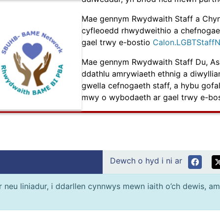
Mae gennym Rwydwaith Staff a Chyng
cyfleoedd rhwydweithio a chefnogae
gael trwy e-bostio
Calon.LGBTStaff
Mae gennym Rwydwaith Staff Du, Asia
ddathlu amrywiaeth ethnig a diwyllian
gwella cefnogaeth staff, a hybu gofa
mwy o wybodaeth ar gael trwy e-bo
Dewch o hyd i ni ar
neu liniadur, i ddarllen cynnwys mewn iaith o’ch dewis, am