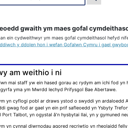
leoedd gwaith ym maes gofal cymdeithaso
an ein cydweithwyr ym maes gofal cymdeithasol hefyd nife
ddiwch y ddolen hon i wefan Gofalwn Cymru i gael gwybo
y am weithio i ni
wn mai staff yw ein hased gorau ac rydym am ichi fod yn 
 gyrfa yma ym Mwrdd Iechyd Prifysgol Bae Abertawe.
m yn cyflogi pobl ar draws ystod o swyddi yn ardaloedd A
di gwag fod ar gael yn ein prif safleoedd yn Ysbyty Trefor
 Port Talbot, yn ogystal â'n hysbytai llai, yn y gymuned n
m yn cynnal diwrnodau agored recriwtio yn rheolaidd felly