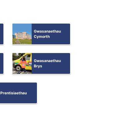
Gwasanaethau
Cymorth
Gwasanaethau
Brys
Prentisiaethau