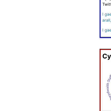
Twit
I ga
aral
I ga
Cy