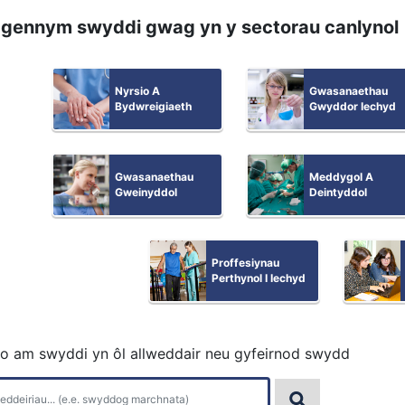
gennym swyddi gwag yn y sectorau canlynol
Nyrsio A
Gwasanaethau
Bydwreigiaeth
Gwyddor Iechyd
Gwasanaethau
Meddygol A
Gweinyddol
Deintyddol
Proffesiynau
Perthynol I Iechyd
io am swyddi yn ôl allweddair neu gyfeirnod swydd