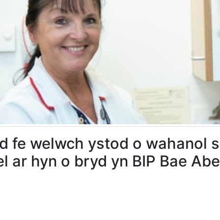
od fe welwch ystod o wahanol 
l ar hyn o bryd yn BIP Bae Ab