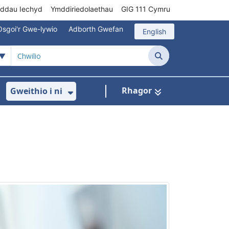
rddau Iechyd
Ymddiriedolaethau
GIG 111 Cymru
Osgoi'r Gwe-lywio
Adborth Gwefan
English
Chwilio
Rhagor
Gweithio i ni
 ar gyfer Gofal Cymunedol/Sylfaenol
Dangos isddewislen ar gyfer Brys/Allan o Ori
Dangos isddewislen ar gyfer G