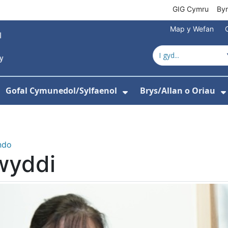
GIG Cymru
By
Map y Wefan
Gofal Cymunedol/Sylfaenol
Brys/Allan o Oriau
ewislen ar gyfer Amdanom Ni
angos isddewislen ar gyfer Ysbytai
Dangos isddewislen
ndo
wyddi