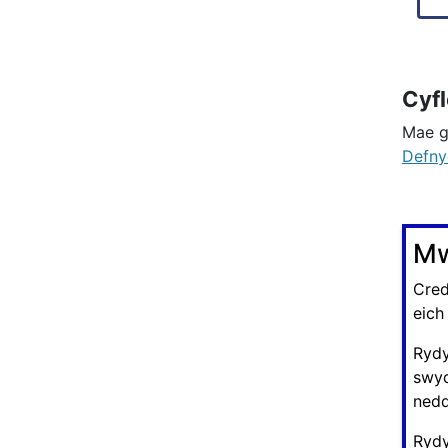
Cyf
Mae g
Defny
Mw
Cred
eich
Rydy
swyd
nedd
Rydy