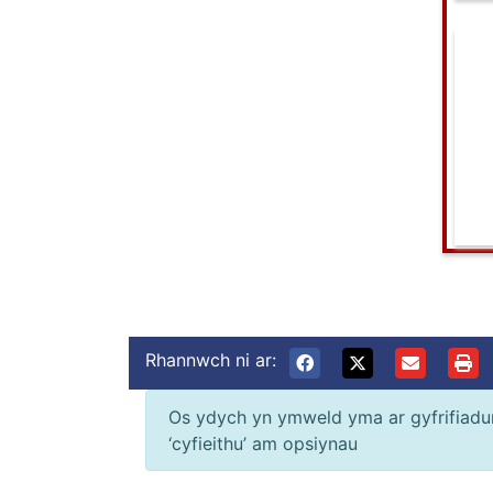
Rhannwch ni ar:
Os ydych yn ymweld yma ar gyfrifiadur 
‘cyfieithu’ am opsiynau