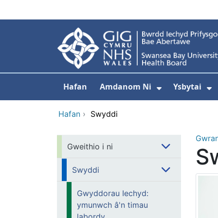
Neidio i'r prif gynnwy
Hafan
Amdanom Ni
Ysbytai
Dangos isdd
D
Hafan
›
Swyddi
Gwra
Gweithio i ni
S
Swyddi
Gwyddorau Iechyd:
ymunwch â'n timau
labordy