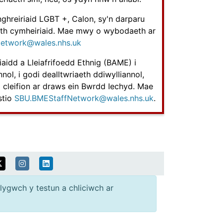
hreiriaid LGBT +, Calon, sy'n darparu
th cymheiriaid. Mae mwy o wybodaeth ar
Network@wales.nhs.uk
idd a Lleiafrifoedd Ethnig (BAME) i
nol, i godi dealltwriaeth ddiwylliannol,
l cleifion ar draws ein Bwrdd Iechyd. Mae
stio
SBU.BMEStaffNetwork@wales.nhs.uk
.
lygwch y testun a chliciwch ar