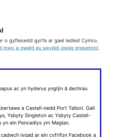
l
r o gyfleoedd gyrfa ar gael ledled Cymru.
d mwy a gweld eu swyddi gwag presennol.
hapus ac yn hyderus ynglŷn â dechrau
bertawe a Castell-nedd Port Talbot. Gall
ys, Ysbyty Singleton ac Ysbyty Castell-
eu yn ein Pencadlys ym Maglan.
 cadwch lygad ar ein cyfrifon Facebook a