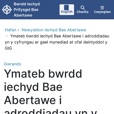
Neidio i'r prif gynnwy
Bwrdd lechyd
Prifysgol Bae
English
Chwilio
Cwymplen
Abertawe
Hafan
›
Newyddion Iechyd Bae Abertawe
›
Ymateb bwrdd iechyd Bae Abertawe i adroddiadau
yn y cyfryngau ar gael mynediad at ofal deintyddol y
GIG
Gwrando
Ymateb bwrdd
iechyd Bae
Abertawe i
adroddiadau yn y