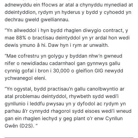
adnewyddu ein ffocws ar atal a chynyddu mynediad at
ddeintyddion, rydym yn hyderus y bydd y cyhoedd yn
dechrau gweld gwelliannau.
“Yn allweddol i hyn bydd rhaglen diwygio contract, y
mae 88% o bractisau deintyddol yn yr ardal hon wedi
dewis ymuno â hi. Daw hyn i rym ar unwaith.
“Mae cofrestru yn golygu y byddan nhw’n gwneud
nifer o newidiadau cadarnhaol gan gynnwys gallu
cynnig gofal i bron i 30,000 o gleifion GIG newydd
ychwanegol eleni.
“Yn ogystal, bydd practisau’n gallu canolbwyntio ar
atal problemau deintyddol, rhywbeth sydd wedi’i
gynllunio i leddfu pwysau yn y dyfodol ac rydym yn
parhau â’r cynnydd rhagorol sydd eisoes wedi’i wneud
gan ein rhaglen iechyd y geg plant o’r enw Cynllun
Gwên (D2S). ”