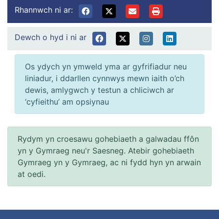
Rhannwch ni ar:
Dewch o hyd i ni ar
Os ydych yn ymweld yma ar gyfrifiadur neu
liniadur, i ddarllen cynnwys mewn iaith o’ch
dewis, amlygwch y testun a chliciwch ar
‘cyfieithu’ am opsiynau
Rydym yn croesawu gohebiaeth a galwadau ffôn
yn y Gymraeg neu'r Saesneg. Atebir gohebiaeth
Gymraeg yn y Gymraeg, ac ni fydd hyn yn arwain
at oedi.