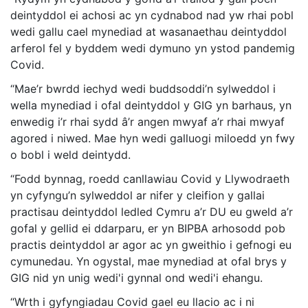
deintyddol ei achosi ac yn cydnabod nad yw rhai pobl
wedi gallu cael mynediad at wasanaethau deintyddol
arferol fel y byddem wedi dymuno yn ystod pandemig
Covid.
“Mae’r bwrdd iechyd wedi buddsoddi’n sylweddol i
wella mynediad i ofal deintyddol y GIG yn barhaus, yn
enwedig i’r rhai sydd â’r angen mwyaf a’r rhai mwyaf
agored i niwed. Mae hyn wedi galluogi miloedd yn fwy
o bobl i weld deintydd.
“Fodd bynnag, roedd canllawiau Covid y Llywodraeth
yn cyfyngu’n sylweddol ar nifer y cleifion y gallai
practisau deintyddol ledled Cymru a’r DU eu gweld a’r
gofal y gellid ei ddarparu, er yn BIPBA arhosodd pob
practis deintyddol ar agor ac yn gweithio i gefnogi eu
cymunedau. Yn ogystal, mae mynediad at ofal brys y
GIG nid yn unig wedi'i gynnal ond wedi'i ehangu.
“Wrth i gyfyngiadau Covid gael eu llacio ac i ni