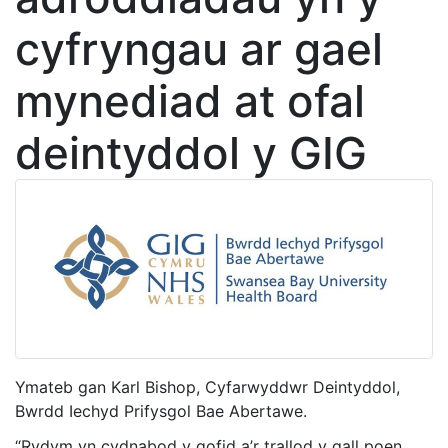
cyfryngau ar gael
mynediad at ofal
deintyddol y GIG
Ymateb gan Karl Bishop, Cyfarwyddwr Deintyddol,
Bwrdd Iechyd Prifysgol Bae Abertawe.
“Rydym yn cydnabod y gofid a’r trallod y gall poen