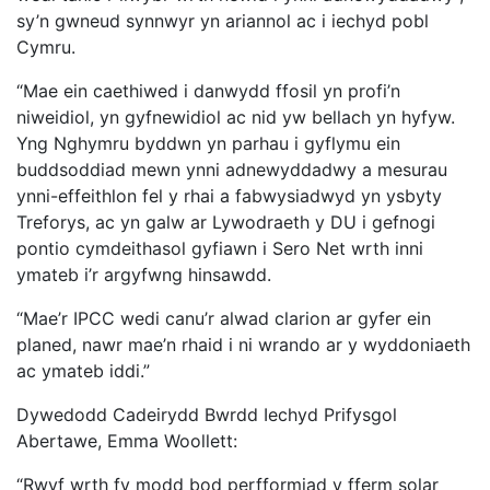
sy’n gwneud synnwyr yn ariannol ac i iechyd pobl
Cymru.
“Mae ein caethiwed i danwydd ffosil yn profi’n
niweidiol, yn gyfnewidiol ac nid yw bellach yn hyfyw.
Yng Nghymru byddwn yn parhau i gyflymu ein
buddsoddiad mewn ynni adnewyddadwy a mesurau
ynni-effeithlon fel y rhai a fabwysiadwyd yn ysbyty
Treforys, ac yn galw ar Lywodraeth y DU i gefnogi
pontio cymdeithasol gyfiawn i Sero Net wrth inni
ymateb i’r argyfwng hinsawdd.
“Mae’r IPCC wedi canu’r alwad clarion ar gyfer ein
planed, nawr mae’n rhaid i ni wrando ar y wyddoniaeth
ac ymateb iddi.”
Dywedodd Cadeirydd Bwrdd Iechyd Prifysgol
Abertawe, Emma Woollett:
“Rwyf wrth fy modd bod perfformiad y fferm solar