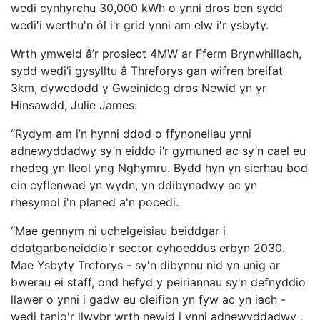
wedi cynhyrchu 30,000 kWh o ynni dros ben sydd
wedi'i werthu'n ôl i'r grid ynni am elw i'r ysbyty.
Wrth ymweld â’r prosiect 4MW ar Fferm Brynwhillach,
sydd wedi’i gysylltu â Threforys gan wifren breifat
3km, dywedodd y Gweinidog dros Newid yn yr
Hinsawdd, Julie James:
“Rydym am i’n hynni ddod o ffynonellau ynni
adnewyddadwy sy’n eiddo i’r gymuned ac sy’n cael eu
rhedeg yn lleol yng Nghymru. Bydd hyn yn sicrhau bod
ein cyflenwad yn wydn, yn ddibynadwy ac yn
rhesymol i'n planed a'n pocedi.
“Mae gennym ni uchelgeisiau beiddgar i
ddatgarboneiddio'r sector cyhoeddus erbyn 2030.
Mae Ysbyty Treforys - sy'n dibynnu nid yn unig ar
bwerau ei staff, ond hefyd y peiriannau sy'n defnyddio
llawer o ynni i gadw eu cleifion yn fyw ac yn iach -
wedi tanio'r llwybr wrth newid i ynni adnewyddadwy ,