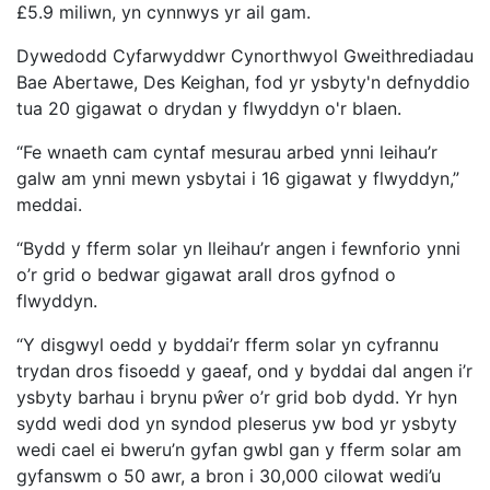
£5.9 miliwn, yn cynnwys yr ail gam.
Dywedodd Cyfarwyddwr Cynorthwyol Gweithrediadau
Bae Abertawe, Des Keighan, fod yr ysbyty'n defnyddio
tua 20 gigawat o drydan y flwyddyn o'r blaen.
“Fe wnaeth cam cyntaf mesurau arbed ynni leihau’r
galw am ynni mewn ysbytai i 16 gigawat y flwyddyn,”
meddai.
“Bydd y fferm solar yn lleihau’r angen i fewnforio ynni
o’r grid o bedwar gigawat arall dros gyfnod o
flwyddyn.
“Y disgwyl oedd y byddai’r fferm solar yn cyfrannu
trydan dros fisoedd y gaeaf, ond y byddai dal angen i’r
ysbyty barhau i brynu pŵer o’r grid bob dydd. Yr hyn
sydd wedi dod yn syndod pleserus yw bod yr ysbyty
wedi cael ei bweru’n gyfan gwbl gan y fferm solar am
gyfanswm o 50 awr, a bron i 30,000 cilowat wedi’u