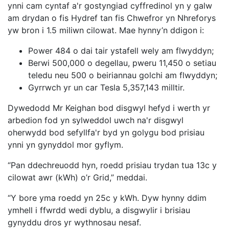
ynni cam cyntaf a'r gostyngiad cyffredinol yn y galw
am drydan o fis Hydref tan fis Chwefror yn Nhreforys
yw bron i 1.5 miliwn cilowat. Mae hynny’n ddigon i:
Power 484 o dai tair ystafell wely am flwyddyn;
Berwi 500,000 o degellau, pweru 11,450 o setiau
teledu neu 500 o beiriannau golchi am flwyddyn;
Gyrrwch yr un car Tesla 5,357,143 milltir.
Dywedodd Mr Keighan bod disgwyl hefyd i werth yr
arbedion fod yn sylweddol uwch na'r disgwyl
oherwydd bod sefyllfa'r byd yn golygu bod prisiau
ynni yn gynyddol mor gyflym.
“Pan ddechreuodd hyn, roedd prisiau trydan tua 13c y
cilowat awr (kWh) o’r Grid,” meddai.
“Y bore yma roedd yn 25c y kWh. Dyw hynny ddim
ymhell i ffwrdd wedi dyblu, a disgwylir i brisiau
gynyddu dros yr wythnosau nesaf.