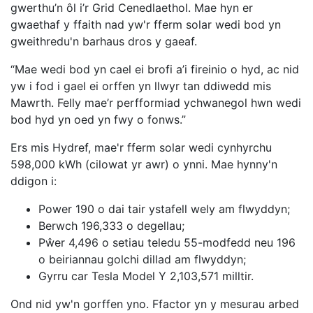
gwerthu’n ôl i’r Grid Cenedlaethol. Mae hyn er
gwaethaf y ffaith nad yw'r fferm solar wedi bod yn
gweithredu'n barhaus dros y gaeaf.
“Mae wedi bod yn cael ei brofi a’i fireinio o hyd, ac nid
yw i fod i gael ei orffen yn llwyr tan ddiwedd mis
Mawrth. Felly mae’r perfformiad ychwanegol hwn wedi
bod hyd yn oed yn fwy o fonws.”
Ers mis Hydref, mae'r fferm solar wedi cynhyrchu
598,000 kWh (cilowat yr awr) o ynni. Mae hynny'n
ddigon i:
Power 190 o dai tair ystafell wely am flwyddyn;
Berwch 196,333 o degellau;
Pŵer 4,496 o setiau teledu 55-modfedd neu 196
o beiriannau golchi dillad am flwyddyn;
Gyrru car Tesla Model Y 2,103,571 milltir.
Ond nid yw'n gorffen yno. Ffactor yn y mesurau arbed