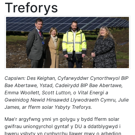
Treforys
Capsiwn: Des Keighan, Cyfarwyddwr Cynorthwyol BIP
Bae Abertawe, Ystad, Cadeirydd BIP Bae Abertawe,
Emma Woollett, Scott Lutton, o Vital Energi a
Gweinidog Newid Hinsawdd Llywodraeth Cymru, Julie
James, ar fferm solar Ysbyty Treforys.
Mae'r argyfwng ynni yn golygu y bydd fferm solar
gwifrau uniongyrchol gyntaf y DU a ddatblygwyd i
bweru ysbyty yn cynhyrchu llawer mwy o arbedion