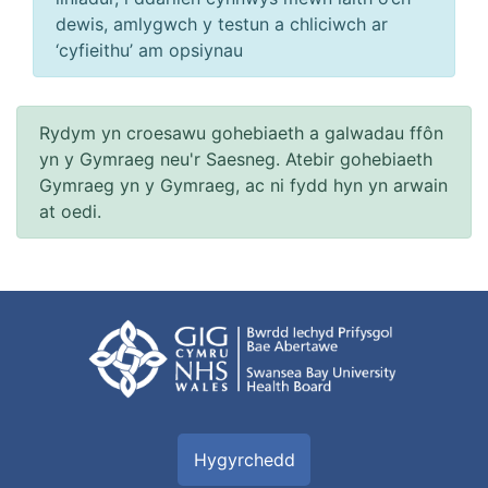
dewis, amlygwch y testun a chliciwch ar
‘cyfieithu’ am opsiynau
Rydym yn croesawu gohebiaeth a galwadau ffôn
yn y Gymraeg neu'r Saesneg. Atebir gohebiaeth
Gymraeg yn y Gymraeg, ac ni fydd hyn yn arwain
at oedi.
Hygyrchedd