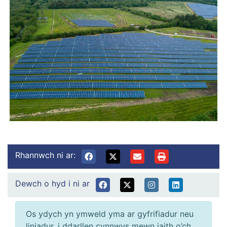
Rhannwch ni ar:
Dewch o hyd i ni ar
Os ydych yn ymweld yma ar gyfrifiadur neu
liniadur, i ddarllen cynnwys mewn iaith o’ch