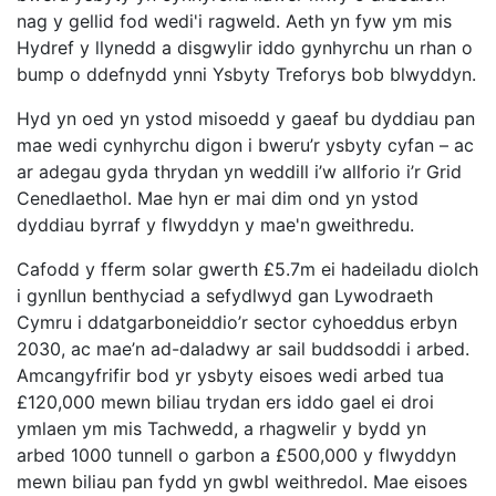
nag y gellid fod wedi'i ragweld. Aeth yn fyw ym mis
Hydref y llynedd a disgwylir iddo gynhyrchu un rhan o
bump o ddefnydd ynni Ysbyty Treforys bob blwyddyn.
Hyd yn oed yn ystod misoedd y gaeaf bu dyddiau pan
mae wedi cynhyrchu digon i bweru’r ysbyty cyfan – ac
ar adegau gyda thrydan yn weddill i’w allforio i’r Grid
Cenedlaethol. Mae hyn er mai dim ond yn ystod
dyddiau byrraf y flwyddyn y mae'n gweithredu.
Cafodd y fferm solar gwerth £5.7m ei hadeiladu diolch
i gynllun benthyciad a sefydlwyd gan Lywodraeth
Cymru i ddatgarboneiddio’r sector cyhoeddus erbyn
2030, ac mae’n ad-daladwy ar sail buddsoddi i arbed.
Amcangyfrifir bod yr ysbyty eisoes wedi arbed tua
£120,000 mewn biliau trydan ers iddo gael ei droi
ymlaen ym mis Tachwedd, a rhagwelir y bydd yn
arbed 1000 tunnell o garbon a £500,000 y flwyddyn
mewn biliau pan fydd yn gwbl weithredol. Mae eisoes