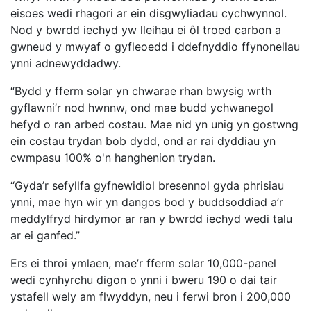
eisoes wedi rhagori ar ein disgwyliadau cychwynnol.
Nod y bwrdd iechyd yw lleihau ei ôl troed carbon a
gwneud y mwyaf o gyfleoedd i ddefnyddio ffynonellau
ynni adnewyddadwy.
“Bydd y fferm solar yn chwarae rhan bwysig wrth
gyflawni’r nod hwnnw, ond mae budd ychwanegol
hefyd o ran arbed costau. Mae nid yn unig yn gostwng
ein costau trydan bob dydd, ond ar rai dyddiau yn
cwmpasu 100% o'n hanghenion trydan.
“Gyda’r sefyllfa gyfnewidiol bresennol gyda phrisiau
ynni, mae hyn wir yn dangos bod y buddsoddiad a’r
meddylfryd hirdymor ar ran y bwrdd iechyd wedi talu
ar ei ganfed.”
Ers ei throi ymlaen, mae’r fferm solar 10,000-panel
wedi cynhyrchu digon o ynni i bweru 190 o dai tair
ystafell wely am flwyddyn, neu i ferwi bron i 200,000