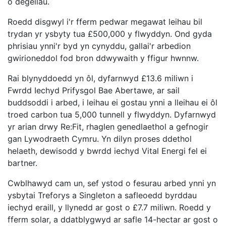
o degellau.
Roedd disgwyl i'r fferm pedwar megawat leihau bil
trydan yr ysbyty tua £500,000 y flwyddyn. Ond gyda
phrisiau ynni'r byd yn cynyddu, gallai'r arbedion
gwirioneddol fod bron ddwywaith y ffigur hwnnw.
Rai blynyddoedd yn ôl, dyfarnwyd £13.6 miliwn i
Fwrdd Iechyd Prifysgol Bae Abertawe, ar sail
buddsoddi i arbed, i leihau ei gostau ynni a lleihau ei ôl
troed carbon tua 5,000 tunnell y flwyddyn. Dyfarnwyd
yr arian drwy Re:Fit, rhaglen genedlaethol a gefnogir
gan Lywodraeth Cymru. Yn dilyn proses ddethol
helaeth, dewisodd y bwrdd iechyd Vital Energi fel ei
bartner.
Cwblhawyd cam un, sef ystod o fesurau arbed ynni yn
ysbytai Treforys a Singleton a safleoedd byrddau
iechyd eraill, y llynedd ar gost o £7.7 miliwn. Roedd y
fferm solar, a ddatblygwyd ar safle 14-hectar ar gost o