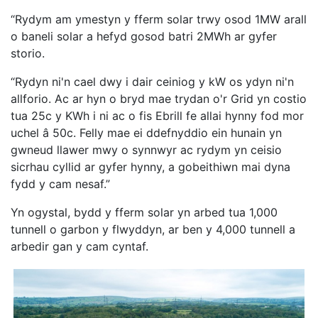
“Rydym am ymestyn y fferm solar trwy osod 1MW arall
o baneli solar a hefyd gosod batri 2MWh ar gyfer
storio.
“Rydyn ni'n cael dwy i dair ceiniog y kW os ydyn ni'n
allforio. Ac ar hyn o bryd mae trydan o'r Grid yn costio
tua 25c y KWh i ni ac o fis Ebrill fe allai hynny fod mor
uchel â 50c. Felly mae ei ddefnyddio ein hunain yn
gwneud llawer mwy o synnwyr ac rydym yn ceisio
sicrhau cyllid ar gyfer hynny, a gobeithiwn mai dyna
fydd y cam nesaf.”
Yn ogystal, bydd y fferm solar yn arbed tua 1,000
tunnell o garbon y flwyddyn, ar ben y 4,000 tunnell a
arbedir gan y cam cyntaf.