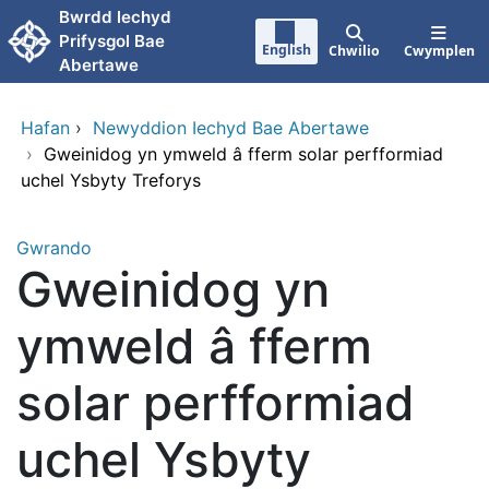
Neidio i'r prif gynnwy
Bwrdd lechyd
Prifysgol Bae
English
Chwilio
Cwymplen
Abertawe
Hafan
›
Newyddion Iechyd Bae Abertawe
›
Gweinidog yn ymweld â fferm solar perfformiad
uchel Ysbyty Treforys
Gwrando
Gweinidog yn
ymweld â fferm
solar perfformiad
uchel Ysbyty