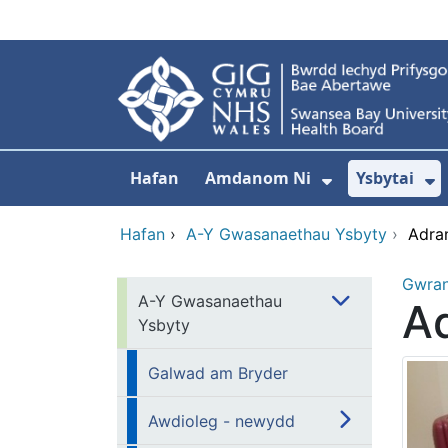
Neidio i'r prif gynnwy
Hafan
Amdanom Ni
Ysbytai
Dangos isdd
D
Hafan
›
A-Y Gwasanaethau Ysbyty
›
Adra
Gwra
A-Y Gwasanaethau
Ad
Ysbyty
Galwad am Bryder
Awdioleg - newydd