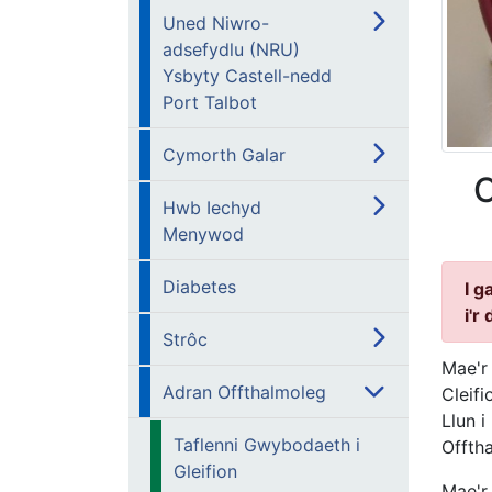
Uned Niwro-
adsefydlu (NRU)
Ysbyty Castell-nedd
Port Talbot
Cymorth Galar
C
Hwb Iechyd
Menywod
Diabetes
I g
i'r
Strôc
Mae'r 
Adran Offthalmoleg
Cleif
Llun 
Taflenni Gwybodaeth i
Offth
Gleifion
Mae'r