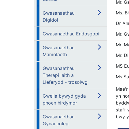
Mr. G
Ms. Bh
Gwasanaethau
Digidol
Dr Ah
Gwasanaethau Endosgopi
Mr. G
Mr. 
Gwasanaethau
Mamolaeth
Mr. D
MS Eu
Gwasanaethau
Therapi Iaith a
Ms Sa
Lleferydd - trosolwg
Mae'r
Gwella bywyd gyda
yn no
phoen hirdymor
byddw
staff
Gwasanaethau
bwy y
Gynaecoleg