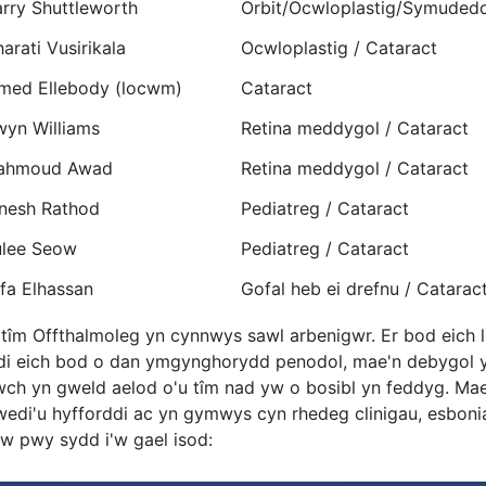
arry Shuttleworth
Orbit/Ocwloplastig/Symuded
arati Vusirikala
Ocwloplastig / Cataract
med Ellebody (locwm)
Cataract
wyn Williams
Retina meddygol / Cataract
Mahmoud Awad
Retina meddygol / Cataract
inesh Rathod
Pediatreg / Cataract
lee Seow
Pediatreg / Cataract
fa Elhassan
Gofal heb ei drefnu / Catarac
 tîm Offthalmoleg yn cynnwys sawl arbenigwr. Er bod eich l
di eich bod o dan ymgynghorydd penodol, mae'n debygol 
ch yn gweld aelod o'u tîm nad yw o bosibl yn feddyg. Mae'
 wedi'u hyfforddi ac yn gymwys cyn rhedeg clinigau, esboni
w pwy sydd i'w gael isod: