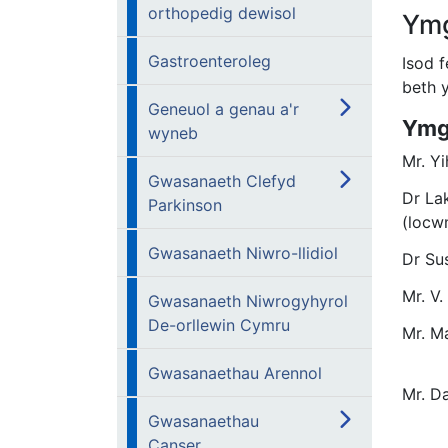
orthopedig dewisol
Ymg
Gastroenteroleg
Isod 
beth 
Geneuol a genau a'r
Ymg
wyneb
Mr. Y
Gwasanaeth Clefyd
Dr La
Parkinson
(locw
Gwasanaeth Niwro-llidiol
Dr Su
Mr. V.
Gwasanaeth Niwrogyhyrol
De-orllewin Cymru
Mr. M
Gwasanaethau Arennol
Mr. D
Gwasanaethau
Canser