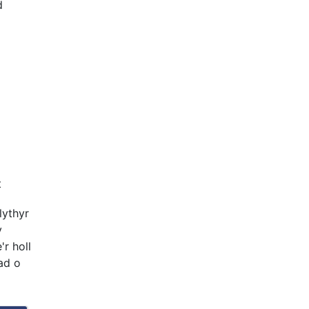
d
t
lythyr
y
r holl
ad o