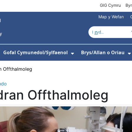
GIG Cymru
By
Map y Wefan
Gofal Cymunedol/Sylfaenol
Brys/Allan o Oriau
ewislen ar gyfer Amdanom Ni
angos isddewislen ar gyfer Ysbytai
Dangos isddewislen
n Offthalmoleg
ndo
ran Offthalmoleg