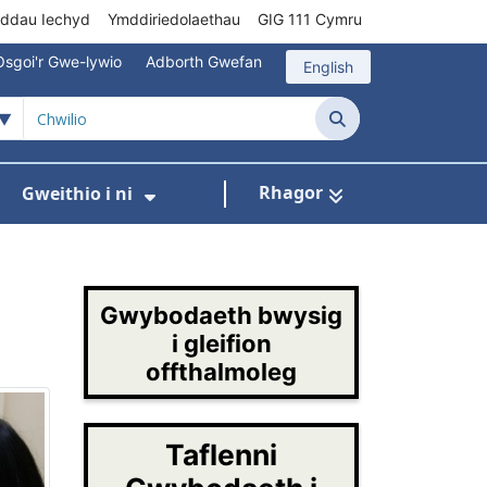
rddau Iechyd
Ymddiriedolaethau
GIG 111 Cymru
Osgoi'r Gwe-lywio
Adborth Gwefan
English
Chwilio
Rhagor
Gweithio i ni
 ar gyfer Gofal Cymunedol/Sylfaenol
Dangos isddewislen ar gyfer Brys/Allan o Ori
Dangos isddewislen ar gyfer G
Gwybodaeth bwysig
i gleifion
offthalmoleg
Taflenni