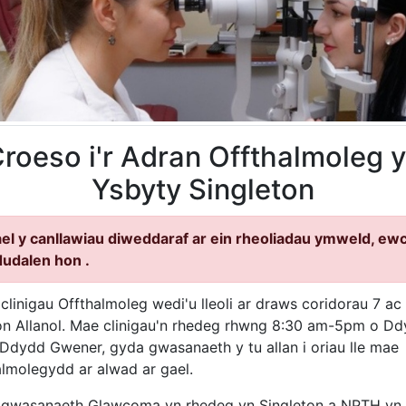
roeso i'r Adran Offthalmoleg 
Ysbyty Singleton
ael y canllawiau diweddaraf ar ein rheoliadau ymweld, ew
 dudalen hon
.
clinigau Offthalmoleg wedi'u lleoli ar draws coridorau 7 ac
ion Allanol. Mae clinigau'n rhedeg rhwng 8:30 am-5pm o D
i Ddydd Gwener, gyda gwasanaeth y tu allan i oriau lle mae
almolegydd ar alwad ar gael.
 gwasanaeth Glawcoma yn rhedeg yn Singleton a NPTH yn