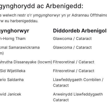
ynghorydd ac Arbenigedd:
fe welwch restr o'r ymgynghorwyr yn yr Adrannau Offthalm
yw eu harbenigeddau.
ynghorwyr
Diddordeb Arbenigol
ih-Horng Tham
Glawcoma / Cataract
kmal Samarawickrama
Glawcoma / Cataract
m)
shrutha Dissanayake (locwm)
Fitreoretinal / Cataract
 Sid Wijetilleka
Fitreoretinal / Cataract
ario Saldanha
Llawfeddygaeth Cornbilen /
Cataract
avid Janicek
Arweinydd Llawfeddygaeth
Cataract