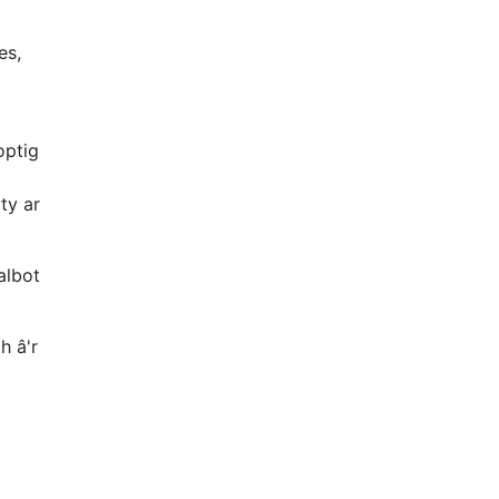
es,
optig
ty ar
albot
h â'r