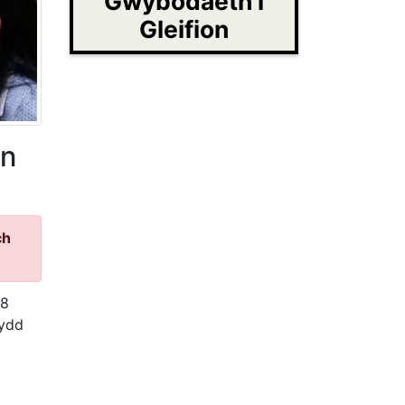
Gwybodaeth i
Gleifion
yn
ch
 8
dydd