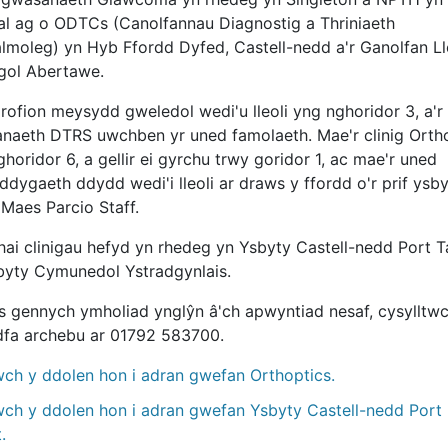
al ag o ODTCs (Canolfannau Diagnostig a Thriniaeth
almoleg) yn Hyb Ffordd Dyfed, Castell-nedd a'r Ganolfan Ll
sgol Abertawe.
rofion meysydd gweledol wedi'u lleoli yng nghoridor 3, a'r
naeth DTRS uwchben yr uned famolaeth. Mae'r clinig Orth
horidor 6, a gellir ei gyrchu trwy goridor 1, ac mae'r uned
ddygaeth ddydd wedi'i lleoli ar draws y ffordd o'r prif ysby
 Maes Parcio Staff.
hai clinigau hefyd yn rhedeg yn Ysbyty Castell-nedd Port T
byty Cymunedol Ystradgynlais.
s gennych ymholiad ynglŷn â'ch apwyntiad nesaf, cysylltwc
fa archebu ar 01792 583700.
wch y ddolen hon i adran gwefan Orthoptics.
wch y ddolen hon i adran gwefan Ysbyty Castell-nedd Port
.