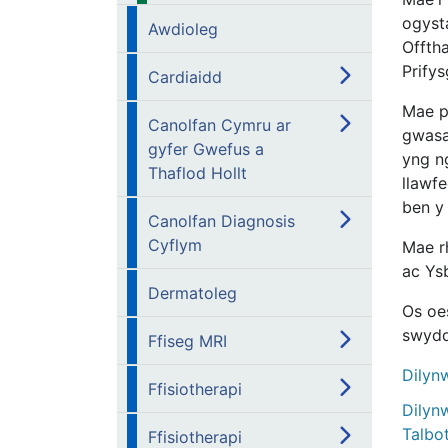
ogyst
Awdioleg
Offth
Prify
Cardiaidd
Mae p
Canolfan Cymru ar
gwasa
gyfer Gwefus a
yng ng
Thaflod Hollt
llawfe
ben y
Canolfan Diagnosis
Cyflym
Mae r
ac Ys
Dermatoleg
Os oe
swydd
Ffiseg MRI
Dilyn
Ffisiotherapi
Dilyn
Talbot
Ffisiotherapi