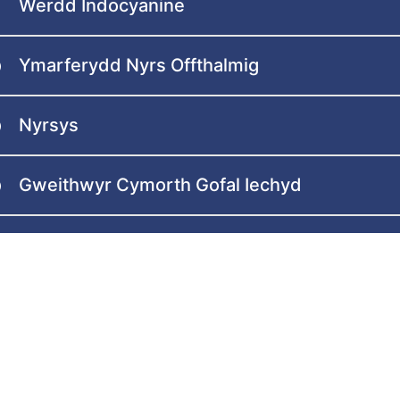
Werdd Indocyanine
Ymarferydd Nyrs Offthalmig
Nyrsys
Gweithwyr Cymorth Gofal Iechyd
Staff Clerigol yr Adran / Ysgrifenyddion
Meddygol
Dewch o hyd i ni ar
neu liniadur, i ddarllen cynnwys mewn iaith o’ch dewis, am