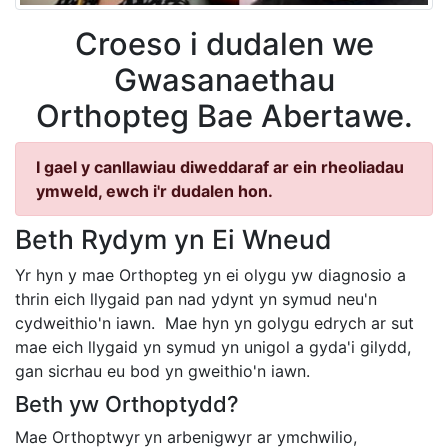
Croeso i dudalen we
Gwasanaethau
Orthopteg Bae Abertawe.
I gael y canllawiau diweddaraf ar ein rheoliadau
ymweld, ewch i'r dudalen hon.
Beth Rydym yn Ei Wneud
Yr hyn y mae Orthopteg yn ei olygu yw diagnosio a
thrin eich llygaid pan nad ydynt yn symud neu'n
cydweithio'n iawn. Mae hyn yn golygu edrych ar sut
mae eich llygaid yn symud yn unigol a gyda'i gilydd,
gan sicrhau eu bod yn gweithio'n iawn.
Beth yw Orthoptydd?
Mae Orthoptwyr
yn arbenigwyr ar
ymchwilio,