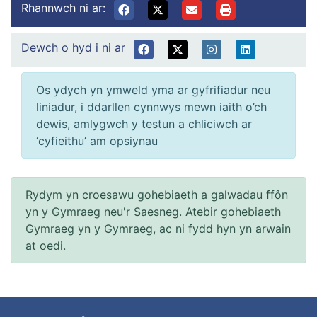
Rhannwch ni ar:
Dewch o hyd i ni ar
Os ydych yn ymweld yma ar gyfrifiadur neu
liniadur, i ddarllen cynnwys mewn iaith o’ch
dewis, amlygwch y testun a chliciwch ar
‘cyfieithu’ am opsiynau
Rydym yn croesawu gohebiaeth a galwadau ffôn
yn y Gymraeg neu'r Saesneg. Atebir gohebiaeth
Gymraeg yn y Gymraeg, ac ni fydd hyn yn arwain
at oedi.