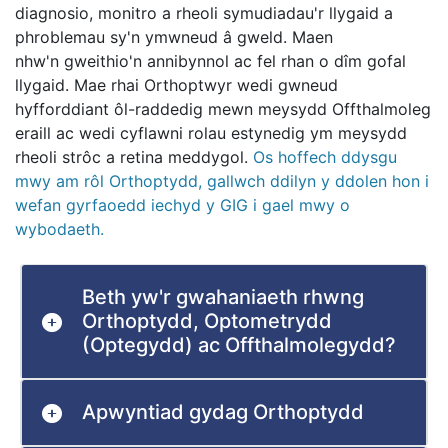
diagnosio, monitro a rheoli
symudiadau'r llygaid a
phroblemau sy'n ymwneud â gweld.
Maen
nhw'n gweithio'n annibynnol ac fel rhan o dîm gofal
llygaid.
Mae rhai Orthoptwyr wedi gwneud
hyfforddiant ôl-raddedig mewn meysydd Offthalmoleg
eraill ac wedi cyflawni rolau estynedig ym meysydd
rheoli strôc a retina meddygol.
Os hoffech ddysgu
mwy am rôl Orthoptydd, gallwch ddilyn y ddolen hon i
wefan gyrfaoedd iechyd y GIG i gael mwy o
wybodaeth.
Beth yw'r gwahaniaeth rhwng
Orthoptydd, Optometrydd
(Optegydd) ac Offthalmolegydd?
Apwyntiad gydag Orthoptydd