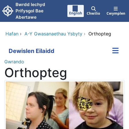
Neidio i'r prif gynnwy
Bwrdd lechyd
Prifysgol Bae
English
Chwilio
Cwymplen
Abertawe
Hafan
›
A-Y Gwasanaethau Ysbyty
›
Orthopteg
Dewislen Eilaidd
Gwrando
Orthopteg