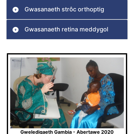
Gwasanaeth strôc orthoptig
Gwasanaeth retina meddygol
Gweledigaeth Gambia - Abertawe 2020