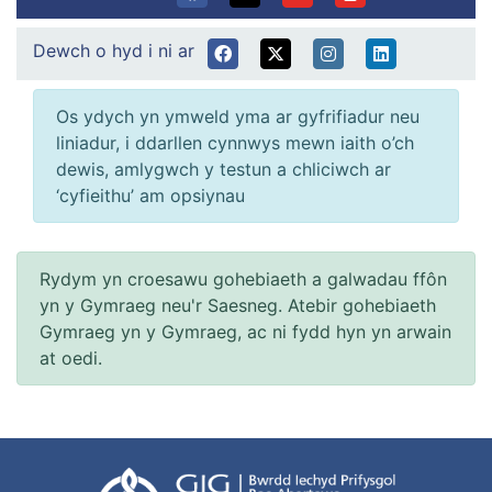
Dewch o hyd i ni ar
Os ydych yn ymweld yma ar gyfrifiadur neu
liniadur, i ddarllen cynnwys mewn iaith o’ch
dewis, amlygwch y testun a chliciwch ar
‘cyfieithu’ am opsiynau
Rydym yn croesawu gohebiaeth a galwadau ffôn
yn y Gymraeg neu'r Saesneg. Atebir gohebiaeth
Gymraeg yn y Gymraeg, ac ni fydd hyn yn arwain
at oedi.