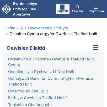
Neidio i'r prif gynnwy
Bwrdd lechyd
Prifysgol Bae
English
Chwilio
Cwymplen
Abertawe
Hafan
›
A-Y Gwasanaethau Ysbyty
›
Canolfan Cymru ar gyfer Gwefus a Thaflod Hollt
Dewislen Eilaidd
Cysylltwch â Chanolfan Gwefus a Thaflod Hollt
Cymru
Oedolion sy'n Dychwelyd i Ofal Hollt
Cefnogwch Ganolfan Cymru ar gyfer Gwefus a
Thaflod Hollt
Cyfarfod â'r Tîm Hollt
Beth yw Gwefus a Thaflod Hollt?
Triniaeth a Chefnogaeth