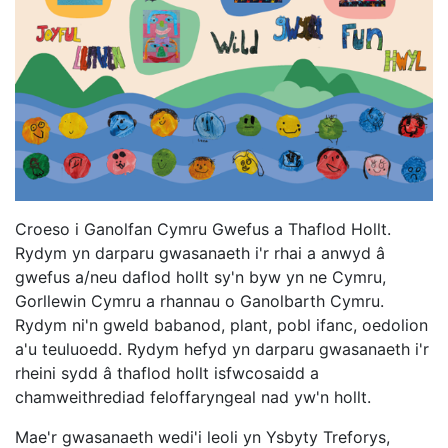
Croeso i Ganolfan Cymru Gwefus a Thaflod Hollt.
Rydym yn darparu gwasanaeth i'r rhai a anwyd â
gwefus a/neu daflod hollt sy'n byw yn ne Cymru,
Gorllewin Cymru a rhannau o Ganolbarth Cymru.
Rydym ni'n gweld babanod, plant, pobl ifanc, oedolion
a'u teuluoedd. Rydym hefyd yn darparu gwasanaeth i'r
rheini sydd â thaflod hollt isfwcosaidd a
chamweithrediad feloffaryngeal nad yw'n hollt.
Mae'r gwasanaeth wedi'i leoli yn Ysbyty Treforys,