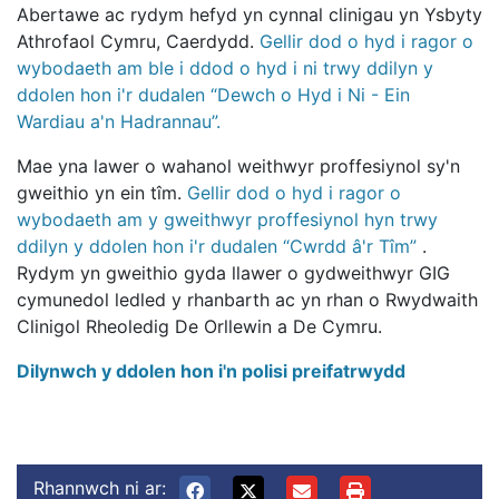
Abertawe ac rydym hefyd yn cynnal clinigau yn Ysbyty
Athrofaol Cymru, Caerdydd.
Gellir dod o hyd i ragor o
wybodaeth am ble i ddod o hyd i ni trwy ddilyn y
ddolen hon i'r dudalen “Dewch o Hyd i Ni - Ein
Wardiau a'n Hadrannau”.
Mae yna lawer o wahanol weithwyr proffesiynol sy'n
gweithio yn ein tîm.
Gellir dod o hyd i ragor o
wybodaeth am y gweithwyr proffesiynol hyn trwy
ddilyn y ddolen hon i'r dudalen “Cwrdd â'r Tîm”
.
Rydym yn gweithio gyda llawer o gydweithwyr GIG
cymunedol ledled y rhanbarth ac yn rhan o Rwydwaith
Clinigol Rheoledig De Orllewin a De Cymru.
Dilynwch y ddolen hon i'n polisi preifatrwydd
Rhannwch ni ar: