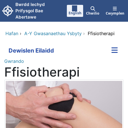
Neidio i'r prif gynnwy
Bwrdd lechyd
Prifysgol Bae
English
Chwilio
Cwymplen
Abertawe
Hafan
›
A-Y Gwasanaethau Ysbyty
›
Ffisiotherapi
Dewislen Eilaidd
Gwrando
Ffisiotherapi