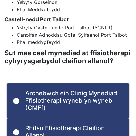
Ysbyty Gorseinon
Rhai Meddygfeydd
Castell-nedd Port Talbot
Ysbyty Castell-nedd Port Talbot (YCNPT)
Canolfan Adnoddau Gofal Sylfaenol Port Talbot
Rhai meddygfeydd
Sut mae cael mynediad at ffisiotherapi
cyhyrysgerbydol cleifion allanol?
Archebwch ein Clinig Mynediad
Ffisiotherapi wyneb yn wyneb
(CMFf)
Rhifau Ffisiotherapi Cleifion
Allanol