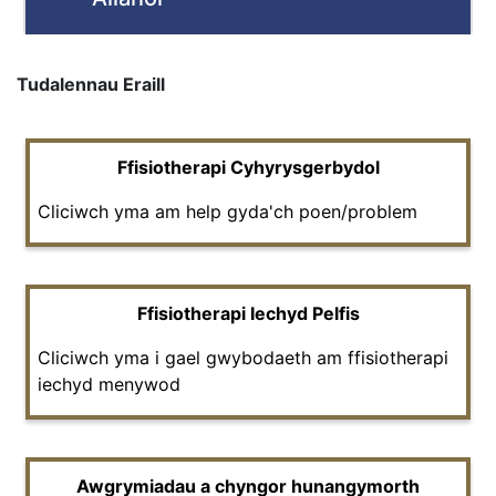
Tudalennau Eraill
Ffisiotherapi Cyhyrysgerbydol
Cliciwch yma am help gyda'ch poen/problem
Ffisiotherapi Iechyd Pelfis
Cliciwch yma i gael gwybodaeth am ffisiotherapi
iechyd menywod
Awgrymiadau a chyngor hunangymorth