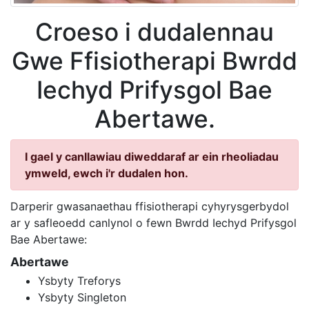
Croeso i dudalennau
Gwe Ffisiotherapi Bwrdd
Iechyd Prifysgol Bae
Abertawe.
I gael y canllawiau diweddaraf ar ein rheoliadau
ymweld, ewch i'r dudalen hon.
Darperir gwasanaethau ffisiotherapi cyhyrysgerbydol
ar y safleoedd canlynol o fewn Bwrdd Iechyd Prifysgol
Bae Abertawe:
Abertawe
Ysbyty Treforys
Ysbyty Singleton