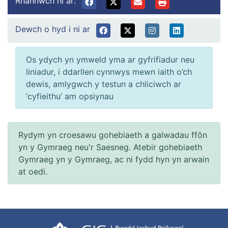
Rhannwch ni ar:
Dewch o hyd i ni ar
Os ydych yn ymweld yma ar gyfrifiadur neu
liniadur, i ddarllen cynnwys mewn iaith o’ch
dewis, amlygwch y testun a chliciwch ar
‘cyfieithu’ am opsiynau
Rydym yn croesawu gohebiaeth a galwadau ffôn
yn y Gymraeg neu'r Saesneg. Atebir gohebiaeth
Gymraeg yn y Gymraeg, ac ni fydd hyn yn arwain
at oedi.