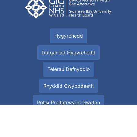
Hygyrchedd
Datganiad Hygyrchedd
Telerau Defnyddio
Rhyddid Gwybodaeth
Polisi Preifatrwydd Gwefan
Data Cleifion
Popeth am Gwcis