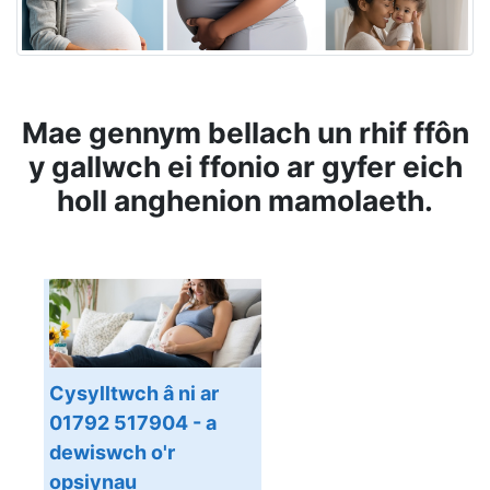
Mae gennym bellach un rhif ffôn
y gallwch ei ffonio ar gyfer eich
holl anghenion mamolaeth.
Cysylltwch â ni ar
01792 517904 - a
dewiswch o'r
opsiynau