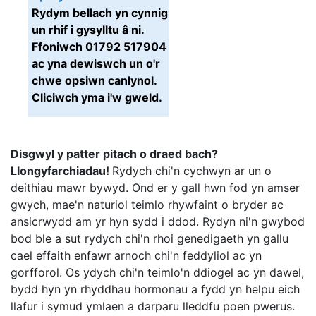
Rydym bellach yn cynnig
un rhif i gysylltu â ni.
Ffoniwch 01792 517904
ac yna dewiswch un o'r
chwe opsiwn canlynol.
Cliciwch yma i'w gweld.
Disgwyl y patter pitach o draed bach?
Llongyfarchiadau!
Rydych chi'n cychwyn ar un o
deithiau mawr bywyd. Ond er y gall hwn fod yn amser
gwych, mae'n naturiol teimlo rhywfaint o bryder ac
ansicrwydd am yr hyn sydd i ddod. Rydyn ni'n gwybod
bod ble a sut rydych chi'n rhoi genedigaeth yn gallu
cael effaith enfawr arnoch chi'n feddyliol ac yn
gorfforol. Os ydych chi'n teimlo'n ddiogel ac yn dawel,
bydd hyn yn rhyddhau hormonau a fydd yn helpu eich
llafur i symud ymlaen a darparu lleddfu poen pwerus.