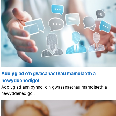
Adolygiad o'n gwasanaethau mamolaeth a
newyddenedigol
Adolygiad annibynnol o’n gwasanaethau mamolaeth a
newyddenedigol.