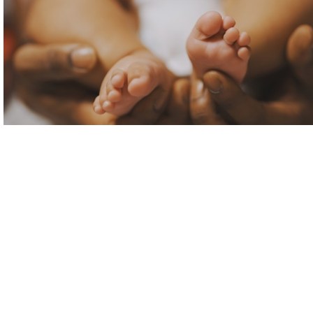
Newyddion a Diweddariadau gwasanaethau
Mamolaeth a Newydd-enedigol
Cael holl newyddion diweddaraf Gwasanaethau
Mamolaeth a Newydd-anedig Bae Abertawe yma