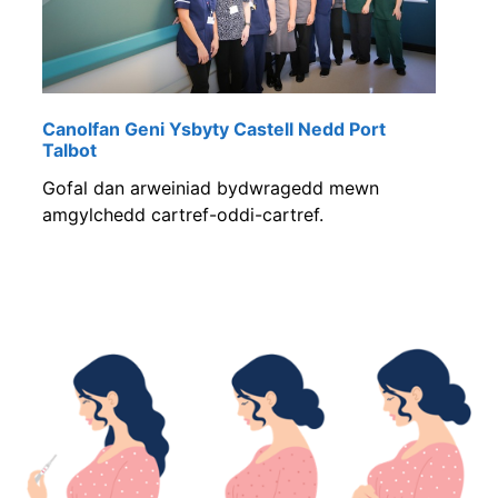
U
Canolfan Geni Ysbyty Castell Nedd Port
D
Talbot
a
Gofal dan arweiniad bydwragedd mewn
amgylchedd cartref-oddi-cartref.