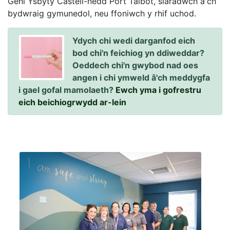
Geni Ysbyty Castell-nedd Port Talbot, siaradwch â'ch
bydwraig gymunedol, neu ffoniwch y rhif uchod.
Ydych chi wedi darganfod eich
bod chi'n feichiog yn ddiweddar?
Oeddech chi'n gwybod nad oes
angen i chi ymweld â'ch meddygfa
i gael gofal mamolaeth?
Ewch yma i gofrestru
eich beichiogrwydd ar-lein