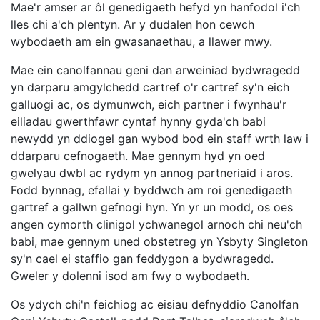
Mae'r amser ar ôl genedigaeth hefyd yn hanfodol i'ch
lles chi a'ch plentyn. Ar y dudalen hon cewch
wybodaeth am ein gwasanaethau, a llawer mwy.
Mae ein canolfannau geni dan arweiniad bydwragedd
yn darparu amgylchedd cartref o'r cartref sy'n eich
galluogi ac, os dymunwch, eich partner i fwynhau'r
eiliadau gwerthfawr cyntaf hynny gyda'ch babi
newydd yn ddiogel gan wybod bod ein staff wrth law i
ddarparu cefnogaeth. Mae gennym hyd yn oed
gwelyau dwbl ac rydym yn annog partneriaid i aros.
Fodd bynnag, efallai y byddwch am roi genedigaeth
gartref a gallwn gefnogi hyn. Yn yr un modd, os oes
angen cymorth clinigol ychwanegol arnoch chi neu'ch
babi, mae gennym uned obstetreg yn Ysbyty Singleton
sy'n cael ei staffio gan feddygon a bydwragedd.
Gweler y dolenni isod am fwy o wybodaeth.
Os ydych chi'n feichiog ac eisiau defnyddio Canolfan