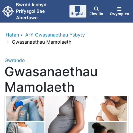
Neidio i'r prif gynnwy
Bwrdd lechyd
Prifysgol Bae
English
Chwilio
Cwymplen
Abertawe
Hafan
›
A-Y Gwasanaethau Ysbyty
›
Gwasanaethau Mamolaeth
Gwrando
Gwasanaethau
Mamolaeth