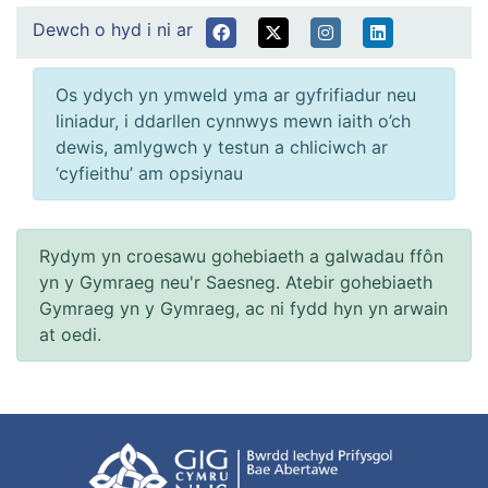
Dewch o hyd i ni ar
Os ydych yn ymweld yma ar gyfrifiadur neu
liniadur, i ddarllen cynnwys mewn iaith o’ch
dewis, amlygwch y testun a chliciwch ar
‘cyfieithu’ am opsiynau
Rydym yn croesawu gohebiaeth a galwadau ffôn
yn y Gymraeg neu'r Saesneg. Atebir gohebiaeth
Gymraeg yn y Gymraeg, ac ni fydd hyn yn arwain
at oedi.