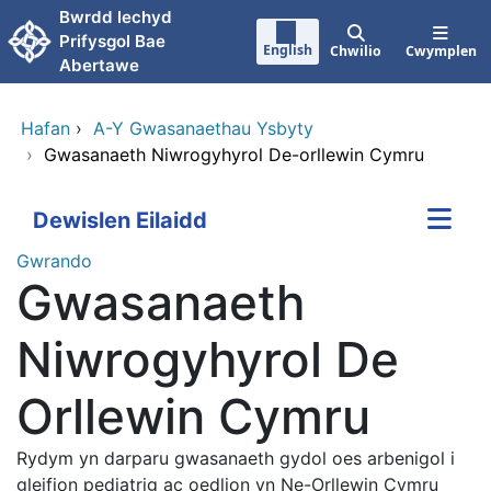
Neidio i'r prif gynnwy
Bwrdd lechyd
Prifysgol Bae
English
Chwilio
Cwymplen
Abertawe
Hafan
›
A-Y Gwasanaethau Ysbyty
›
Gwasanaeth Niwrogyhyrol De-orllewin Cymru
Dewislen Eilaidd
Gwrando
Gwasanaeth
Niwrogyhyrol De
Orllewin Cymru
Rydym yn darparu gwasanaeth gydol oes arbenigol i
gleifion pediatrig ac oedlion yn Ne-Orllewin Cymru