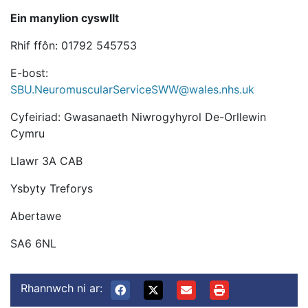
Ein manylion cyswllt
Rhif ffôn: 01792 545753
E-bost:
SBU.NeuromuscularServiceSWW@wales.nhs.uk
Cyfeiriad: Gwasanaeth Niwrogyhyrol De-Orllewin
Cymru
Llawr 3A CAB
Ysbyty Treforys
Abertawe
SA6 6NL
Rhannwch ni ar: