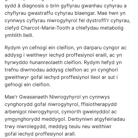
sydd â diagnosis o brin gyflyrau gwanhau cyhyrau a
chyflyrau gwastraffu cyhyrau blaengar. Mae hwn yn
cynnwys cyflyrau niwrogyhyrol fel dystroffi’r cyhyrau,
clefyd Charcot-Marie-Tooth a chlefydau metabolig
ymhlith lleill.
Rydym yn cefnogi ein cleifion, yn darparu cyngor ac
addysg i weithwyr iechyd proffesiynol eraill, ac yn
hyrwyddo hunanreolaeth cleifion. Rydym hefyd yn
trefnu diwrnodau addysg cleifion ac yn cynghori
gweithwyr gofal iechyd proffesiynol lleol ar sut i
gefnogi ein cleifion.
Mae'r Gwasanaeth Niwrogyhyrol yn cynnwys
cynghorydd gofal niwrogyhyrol, ffisiotherapydd
arbenigol niwrogyhyrol, cymorth gweinyddol ac
ymgynghorydd meddygol. Derbyniwn atgyfeiriadau
trwy niwrolegydd, meddyg teulu neu weithiwr
gofal iechyd proffesiynol arall.