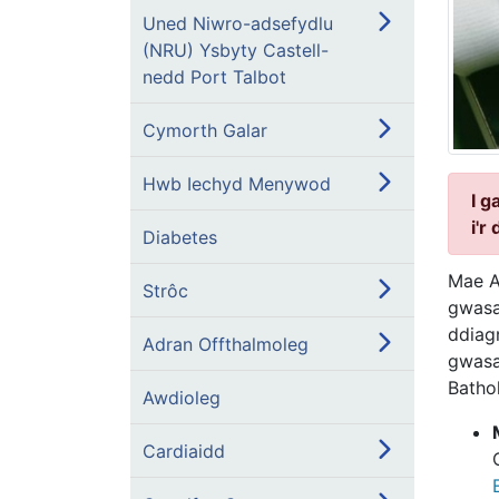
Uned Niwro-adsefydlu
(NRU) Ysbyty Castell-
nedd Port Talbot
Cymorth Galar
Hwb Iechyd Menywod
I g
i'r
Diabetes
Mae A
Strôc
gwasa
ddiag
Adran Offthalmoleg
gwasa
Batho
Awdioleg
Cardiaidd