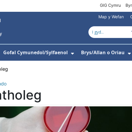
GIG Cymru
By
Map y Wefan
Gofal Cymunedol/Sylfaenol
Brys/Allan o Oriau
ewislen ar gyfer Amdanom Ni
angos isddewislen ar gyfer Ysbytai
Dangos isddewislen
oleg
ndo
atholeg