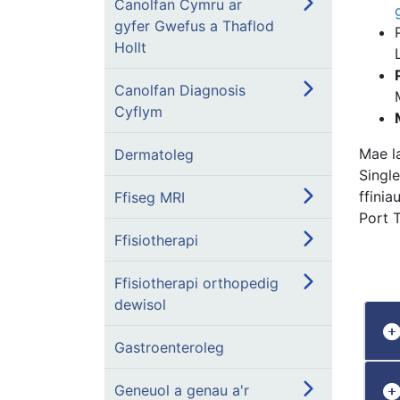
Canolfan Cymru ar
gyfer Gwefus a Thaflod
Hollt
Canolfan Diagnosis
Cyflym
Mae l
Dermatoleg
Singl
ffini
Ffiseg MRI
Port T
Ffisiotherapi
Ffisiotherapi orthopedig
dewisol
Gastroenteroleg
Geneuol a genau a'r