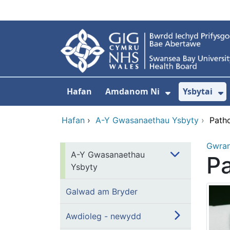
Neidio i'r prif gynnwy
Hafan
Amdanom Ni
Ysbytai
Dangos isdd
D
Hafan
›
A-Y Gwasanaethau Ysbyty
›
Path
Gwra
A-Y Gwasanaethau
P
Ysbyty
Galwad am Bryder
Awdioleg - newydd