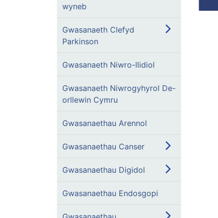
wyneb
Gwasanaeth Clefyd
Parkinson
Gwasanaeth Niwro-llidiol
Gwasanaeth Niwrogyhyrol De-
orllewin Cymru
Gwasanaethau Arennol
Gwasanaethau Canser
Gwasanaethau Digidol
Gwasanaethau Endosgopi
Gwasanaethau