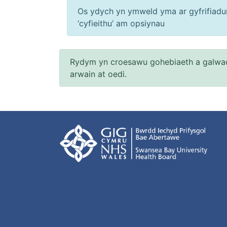
Os ydych yn ymweld yma ar gyfrifiadur 
‘cyfieithu’ am opsiynau
Rydym yn croesawu gohebiaeth a galwad
arwain at oedi.