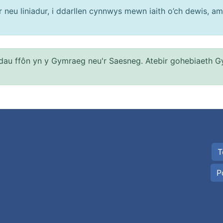
neu liniadur, i ddarllen cynnwys mewn iaith o’ch dewis, am
au ffôn yn y Gymraeg neu'r Saesneg. Atebir gohebiaeth G
T
P