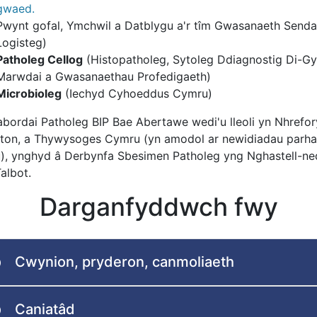
gwaed.
Pwynt gofal, Ymchwil a Datblygu a'r tîm Gwasanaeth Send
Logisteg)
Patholeg Cellog
(Histopatholeg, Sytoleg Ddiagnostig Di-Gy
Marwdai a Gwasanaethau Profedigaeth)
Microbioleg
(Iechyd Cyhoeddus Cymru)
abordai Patholeg BIP Bae Abertawe wedi'u lleoli yn Nhrefor
eton, a Thywysoges Cymru (yn amodol ar newidiadau parhau
au), ynghyd â Derbynfa Sbesimen Patholeg yng Nghastell-n
albot.
Darganfyddwch fwy
Cwynion, pryderon, canmoliaeth
Caniatâd