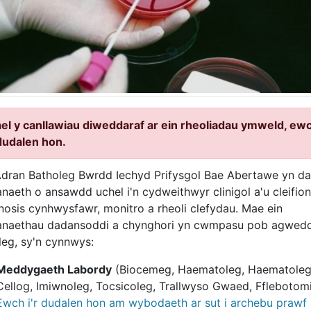
ael y canllawiau diweddaraf ar ein rheoliadau ymweld, ew
 dudalen hon.
dran Batholeg Bwrdd Iechyd Prifysgol Bae Abertawe yn da
naeth o ansawdd uchel i'n cydweithwyr clinigol a'u cleifio
nosis cynhwysfawr, monitro a rheoli clefydau. Mae ein
naethau dadansoddi a chynghori yn cwmpasu pob agwedd
leg, sy'n cynnwys:
Meddygaeth Labordy
(Biocemeg, Haematoleg, Haematole
Cellog, Imiwnoleg, Tocsicoleg, Trallwyso Gwaed, Fflebotom
Ewch i'r dudalen hon am wybodaeth ar sut i archebu prawf