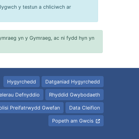
lygwch y testun a chliciwch ar
ymraeg yn y Gymraeg, ac ni fydd hyn yn
Hygyrchedd
Datganiad Hygyrchedd
elerau Defnyddio
Rhyddid Gwybodaeth
olisi Preifatrwydd Gwefan
Data Cleifion
Popeth am Gwcis