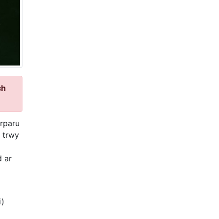
ch
rparu
n trwy
 ar
g
i)