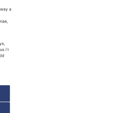
away a
nae,
ys,
s i'r
edd