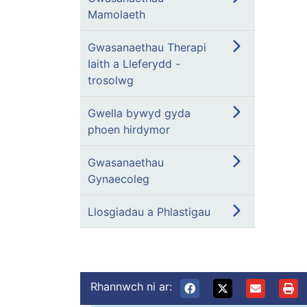
Mamolaeth
Gwasanaethau Therapi
Iaith a Lleferydd -
trosolwg
Gwella bywyd gyda
phoen hirdymor
Gwasanaethau
Gynaecoleg
Llosgiadau a Phlastigau
Rhannwch ni ar: