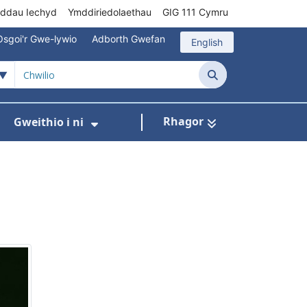
rddau Iechyd
Ymddiriedolaethau
GIG 111 Cymru
Osgoi'r Gwe-lywio
Adborth Gwefan
English
Chwilio
Rhagor
Gweithio i ni
 ar gyfer Gofal Cymunedol/Sylfaenol
Dangos isddewislen ar gyfer Brys/Allan o Ori
Dangos isddewislen ar gyfer G