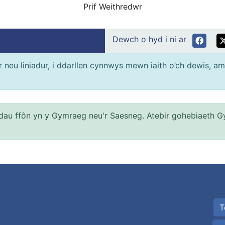
Prif Weithredwr
Dewch o hyd i ni ar
neu liniadur, i ddarllen cynnwys mewn iaith o’ch dewis, am
au ffôn yn y Gymraeg neu'r Saesneg. Atebir gohebiaeth G
T