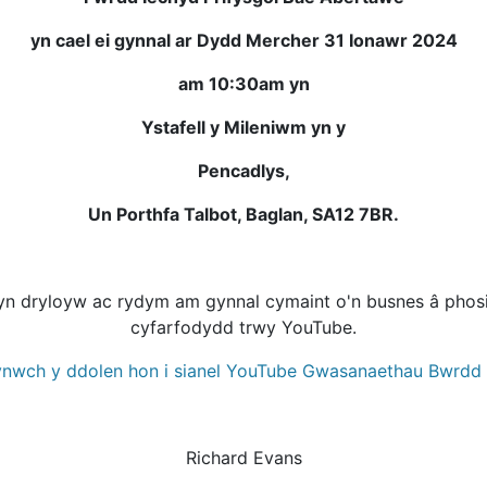
yn cael ei gynnal ar Dydd Mercher 31 Ionawr 2024
am 10:30am yn
Ystafell y Mileniwm yn y
Pencadlys,
Un Porthfa Talbot, Baglan, SA12 7BR.
 dryloyw ac rydym am gynnal cymaint o'n busnes â phosibl
cyfarfodydd trwy YouTube.
ynwch y ddolen hon i sianel YouTube Gwasanaethau Bwrdd 
Richard Evans