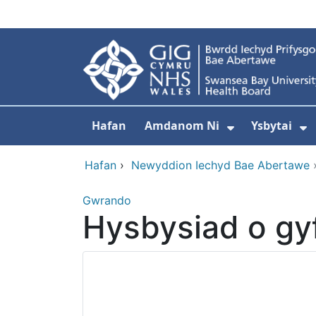
Neidio i'r prif gynnwy
Hafan
Amdanom Ni
Ysbytai
Dangos isdd
D
Hafan
›
Newyddion Iechyd Bae Abertawe
Gwrando
Hysbysiad o gy