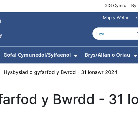
GIG Cymru
By
Map y Wefan
Gofal Cymunedol/Sylfaenol
Brys/Allan o Oriau
ewislen ar gyfer Amdanom Ni
angos isddewislen ar gyfer Ysbytai
Dangos isddewislen
›
Hysbysiad o gyfarfod y Bwrdd - 31 Ionawr 2024
farfod y Bwrdd - 31 