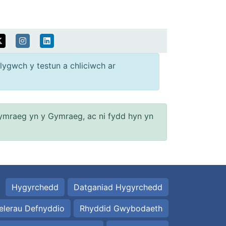
lygwch y testun a chliciwch ar
ymraeg yn y Gymraeg, ac ni fydd hyn yn
Hygyrchedd
Datganiad Hygyrchedd
elerau Defnyddio
Rhyddid Gwybodaeth