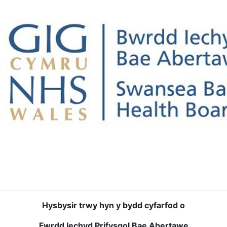
Hysbysir trwy hyn y bydd cyfarfod o
Fwrdd Iechyd Prifysgol Bae Abertawe