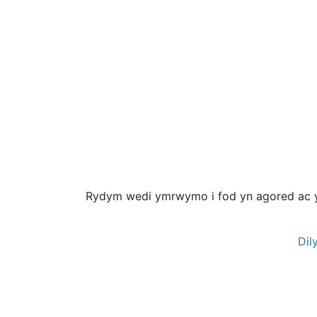
Rydym wedi ymrwymo i fod yn agored ac yn
Dil