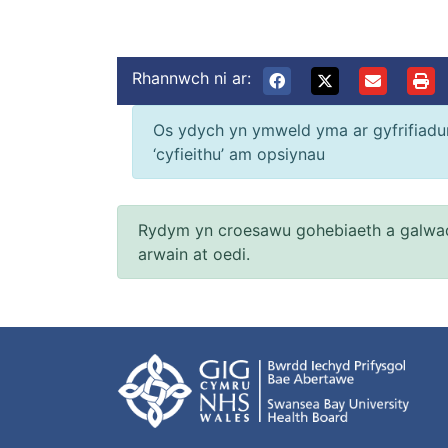
Rhannwch ni ar:
Os ydych yn ymweld yma ar gyfrifiadur 
‘cyfieithu’ am opsiynau
Rydym yn croesawu gohebiaeth a galwad
arwain at oedi.