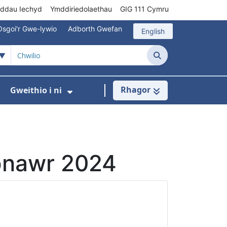
rddau Iechyd
Ymddiriedolaethau
GIG 111 Cymru
Osgoi'r Gwe-lywio
Adborth Gwefan
English
Chwilio
Rhagor
Gweithio i ni
 ar gyfer Gofal Cymunedol/Sylfaenol
Dangos isddewislen ar gyfer Brys/Allan o Ori
Dangos isddewislen ar gyfer G
Ionawr 2024