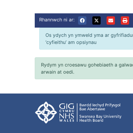
Rhannwch ni ar:
Os ydych yn ymweld yma ar gyfrifiadur 
‘cyfieithu’ am opsiynau
Rydym yn croesawu gohebiaeth a galwad
arwain at oedi.