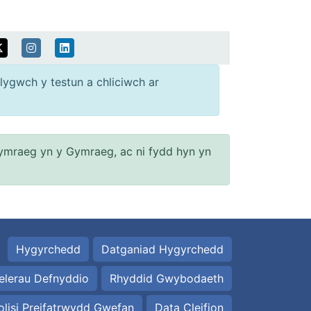
lygwch y testun a chliciwch ar
ymraeg yn y Gymraeg, ac ni fydd hyn yn
Hygyrchedd
Datganiad Hygyrchedd
elerau Defnyddio
Rhyddid Gwybodaeth
olisi Preifatrwydd Gwefan
Data Cleifion