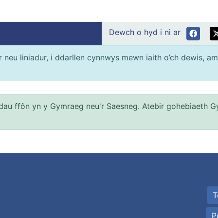
Dewch o hyd i ni ar
neu liniadur, i ddarllen cynnwys mewn iaith o’ch dewis, am
au ffôn yn y Gymraeg neu'r Saesneg. Atebir gohebiaeth G
T
P