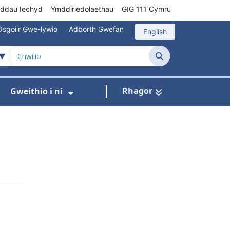
rddau Iechyd
Ymddiriedolaethau
GIG 111 Cymru
Osgoi'r Gwe-lywio
Adborth Gwefan
English
Chwilio
Rhagor
Gweithio i ni
 ar gyfer Gofal Cymunedol/Sylfaenol
Dangos isddewislen ar gyfer Brys/Allan o Ori
Dangos isddewislen ar gyfer G