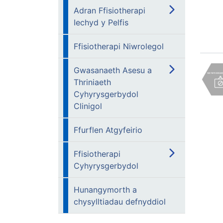
Adran Ffisiotherapi
Iechyd y Pelfis
Ffisiotherapi Niwrolegol
Gwasanaeth Asesu a
Thriniaeth
Cyhyrysgerbydol
Clinigol
Ffurflen Atgyfeirio
Ffisiotherapi
Cyhyrysgerbydol
Hunangymorth a
chysylltiadau defnyddiol