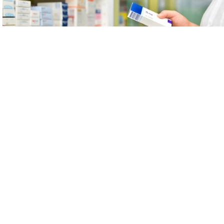
Gwasanaethau GIG lleol