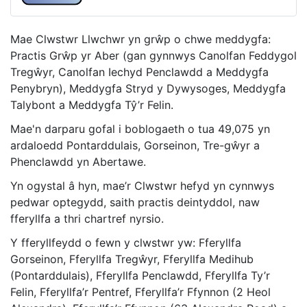
Mae Clwstwr Llwchwr yn grŵp o chwe meddygfa:
Practis Grŵp yr Aber (gan gynnwys Canolfan Feddygol
Tregŵyr, Canolfan Iechyd Penclawdd a Meddygfa
Penybryn), Meddygfa Stryd y Dywysoges, Meddygfa
Talybont a Meddygfa Tŷ’r Felin.
Mae'n darparu gofal i boblogaeth o tua 49,075 yn
ardaloedd Pontarddulais, Gorseinon, Tre-gŵyr a
Phenclawdd yn Abertawe.
Yn ogystal â hyn, mae’r Clwstwr hefyd yn cynnwys
pedwar optegydd, saith practis deintyddol, naw
fferyllfa a thri chartref nyrsio.
Y fferyllfeydd o fewn y clwstwr yw: Fferyllfa
Gorseinon, Fferyllfa Tregŵyr, Fferyllfa Medihub
(Pontarddulais), Fferyllfa Penclawdd, Fferyllfa Ty’r
Felin, Fferyllfa’r Pentref, Fferyllfa’r Ffynnon (2 Heol