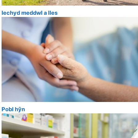
Iechyd meddwl a lles
Pobl hŷn