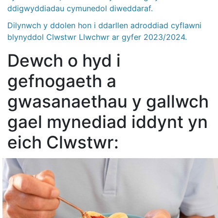
ddigwyddiadau cymunedol diweddaraf.
Dilynwch y ddolen hon i ddarllen adroddiad cyflawni
blynyddol Clwstwr Llwchwr ar gyfer 2023/2024.
Dewch o hyd i
gefnogaeth a
gwasanaethau y gallwch
gael mynediad iddynt yn
eich Clwstwr: