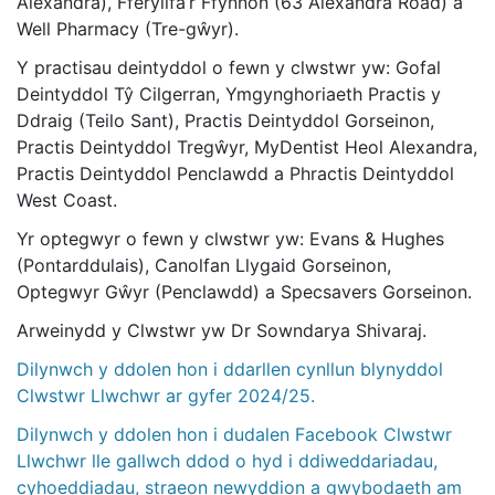
Alexandra), Fferyllfa’r Ffynnon (63 Alexandra Road) a
Well Pharmacy (Tre-gŵyr).
Y practisau deintyddol o fewn y clwstwr yw: Gofal
Deintyddol Tŷ Cilgerran, Ymgynghoriaeth Practis y
Ddraig (Teilo Sant), Practis Deintyddol Gorseinon,
Practis Deintyddol Tregŵyr, MyDentist Heol Alexandra,
Practis Deintyddol Penclawdd a Phractis Deintyddol
West Coast.
Yr optegwyr o fewn y clwstwr yw: Evans & Hughes
(Pontarddulais), Canolfan Llygaid Gorseinon,
Optegwyr Gŵyr (Penclawdd) a Specsavers Gorseinon.
Arweinydd y Clwstwr yw Dr Sowndarya Shivaraj.
Dilynwch y ddolen hon i ddarllen cynllun blynyddol
Clwstwr Llwchwr ar gyfer 2024/25.
Dilynwch y ddolen hon i dudalen Facebook Clwstwr
Llwchwr lle gallwch ddod o hyd i ddiweddariadau,
cyhoeddiadau, straeon newyddion a gwybodaeth am