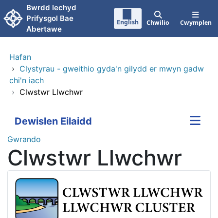
Neidio i'r prif gynnwy
Bwrdd lechyd
Prifysgol Bae
English
Chwilio
Cwymplen
Abertawe
Hafan
›
Clystyrau - gweithio gyda'n gilydd er mwyn gadw
chi'n iach
›
Clwstwr Llwchwr
Dewislen Eilaidd
Gwrando
Clwstwr Llwchwr