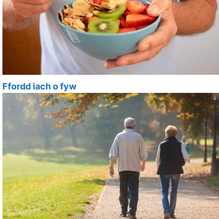
Ffordd iach o fyw