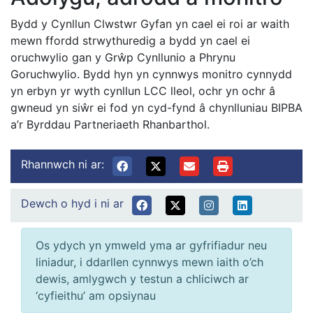
Bydd y Cynllun Clwstwr Gyfan yn cael ei roi ar waith
mewn ffordd strwythuredig a bydd yn cael ei
oruchwylio gan y Grŵp Cynllunio a Phrynu
Goruchwylio. Bydd hyn yn cynnwys monitro cynnydd
yn erbyn yr wyth cynllun LCC lleol, ochr yn ochr â
gwneud yn siŵr ei fod yn cyd-fynd â chynlluniau BIPBA
a’r Byrddau Partneriaeth Rhanbarthol.
Rhannwch ni ar:
Dewch o hyd i ni ar
Os ydych yn ymweld yma ar gyfrifiadur neu
liniadur, i ddarllen cynnwys mewn iaith o’ch
dewis, amlygwch y testun a chliciwch ar
‘cyfieithu’ am opsiynau