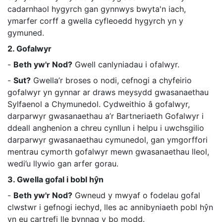
cadarnhaol hygyrch gan gynnwys bwyta'n iach,
ymarfer corff a gwella cyfleoedd hygyrch yn y
gymuned.
2. Gofalwyr
-
Beth yw'r Nod?
Gwell canlyniadau i ofalwyr.
-
Sut?
Gwella’r broses o nodi, cefnogi a chyfeirio
gofalwyr yn gynnar ar draws meysydd gwasanaethau
Sylfaenol a Chymunedol. Cydweithio â gofalwyr,
darparwyr gwasanaethau a’r Bartneriaeth Gofalwyr i
ddeall anghenion a chreu cynllun i helpu i uwchsgilio
darparwyr gwasanaethau cymunedol, gan ymgorffori
mentrau cymorth gofalwyr mewn gwasanaethau lleol,
wedi’u llywio gan arfer gorau.
3. Gwella gofal i bobl hŷn
-
Beth yw'r Nod?
Gwneud y mwyaf o fodelau gofal
clwstwr i gefnogi iechyd, lles ac annibyniaeth pobl hŷn
yn eu cartrefi lle bynnag y bo modd.