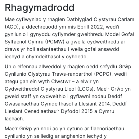
Rhagymadrodd
Mae cyflwyniad y rhaglen Datblygiad Clystyrau Carlam
(ACD), a ddechreuodd ym mis Ebrill 2022, wedi’i
gynllunio i gynyddu cyflymder gweithredu Model Gofal
Sylfaenol Cymru (PCMW) a gwella cydweithredu ar
draws yr holl asiantaethau i wella gofal ansawdd
iechyd a chymdeithasol y cyhoedd.
Un o elfennau allweddol y rhaglen oedd sefydlu Grŵp
Cynllunio Clystyrau Traws-ranbarthol (PCPG), wedi’i
ategu gan ein wyth Clwstwr – a elwir yn
Gydweithredol Clystyrau Lleol (LCCs). Mae’r Grŵp yn
gweld staff yn cydweithio i gyflawni nodau Deddf
Gwasanaethau Cymdeithasol a Llesiant 2014, Deddf
Llesiant Cenedlaethau’r Dyfodol 2015 a Cymru
Iachach.
Mae'r Grŵp yn nodi ac yn cytuno ar flaenoriaethau
cynllunio yn seiliedig ar anghenion iechyd y