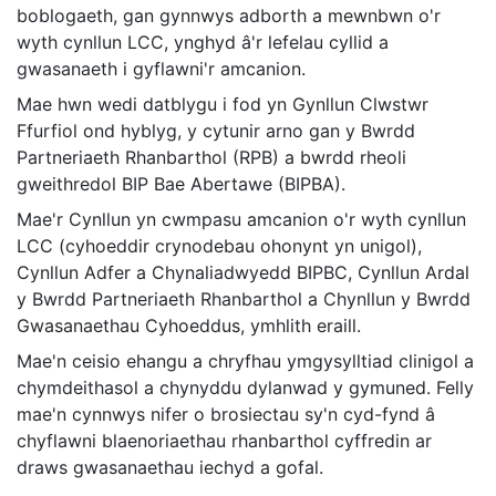
boblogaeth, gan gynnwys adborth a mewnbwn o'r
wyth cynllun LCC, ynghyd â'r lefelau cyllid a
gwasanaeth i gyflawni'r amcanion.
Mae hwn wedi datblygu i fod yn Gynllun Clwstwr
Ffurfiol ond hyblyg, y cytunir arno gan y Bwrdd
Partneriaeth Rhanbarthol (RPB) a bwrdd rheoli
gweithredol BIP Bae Abertawe (BIPBA).
Mae'r Cynllun yn cwmpasu amcanion o'r wyth cynllun
LCC (cyhoeddir crynodebau ohonynt yn unigol),
Cynllun Adfer a Chynaliadwyedd BIPBC, Cynllun Ardal
y Bwrdd Partneriaeth Rhanbarthol a Chynllun y Bwrdd
Gwasanaethau Cyhoeddus, ymhlith eraill.
Mae'n ceisio ehangu a chryfhau ymgysylltiad clinigol a
chymdeithasol a chynyddu dylanwad y gymuned. Felly
mae'n cynnwys nifer o brosiectau sy'n cyd-fynd â
chyflawni blaenoriaethau rhanbarthol cyffredin ar
draws gwasanaethau iechyd a gofal.