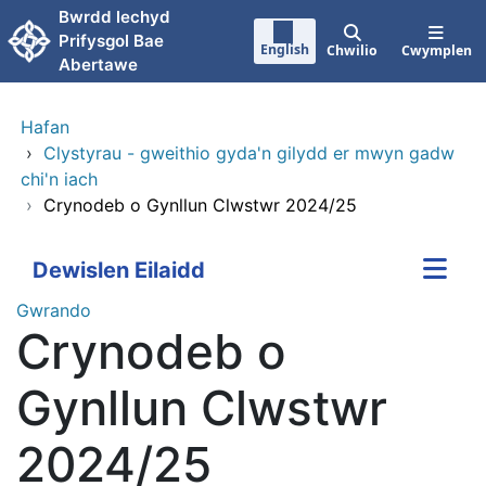
Neidio i'r prif gynnwy
Bwrdd lechyd
Prifysgol Bae
English
Chwilio
Cwymplen
Abertawe
Hafan
›
Clystyrau - gweithio gyda'n gilydd er mwyn gadw
chi'n iach
›
Crynodeb o Gynllun Clwstwr 2024/25
Dewislen Eilaidd
Gwrando
Crynodeb o
Gynllun Clwstwr
2024/25