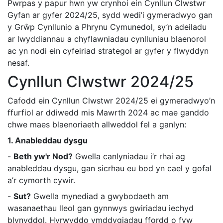
Pwrpas y papur hwn yw crynhoi ein Cynllun Clwstwr
Gyfan ar gyfer 2024/25, sydd wedi’i gymeradwyo gan
y Grŵp Cynllunio a Phrynu Cymunedol, sy’n adeiladu
ar lwyddiannau a chyflawniadau cynlluniau blaenorol
ac yn nodi ein cyfeiriad strategol ar gyfer y flwyddyn
nesaf.
Cynllun Clwstwr 2024/25
Cafodd ein Cynllun Clwstwr 2024/25 ei gymeradwyo’n
ffurfiol ar ddiwedd mis Mawrth 2024 ac mae ganddo
chwe maes blaenoriaeth allweddol fel a ganlyn:
1. Anableddau dysgu
-
Beth yw'r Nod?
Gwella canlyniadau i’r rhai ag
anableddau dysgu, gan sicrhau eu bod yn cael y gofal
a’r cymorth cywir.
-
Sut?
Gwella mynediad a gwybodaeth am
wasanaethau lleol gan gynnwys gwiriadau iechyd
blynyddol. Hyrwyddo ymddygiadau ffordd o fyw