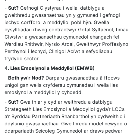
-
Sut?
Cefnogi Clystyrau i wella, datblygu a
gweithredu gwasanaethau yn y gymuned i gefnogi
iechyd corfforol a meddyliol pobl hŷn. Gwella
cysylltiadau rhwng contractwyr Gofal Sylfaenol, timau
Clwstwr a gwasanaethau cymunedol ehangach fel
Wardiau Rhithwir, Nyrsio Ardal, Gweithwyr Proffesiynol
Perthynol i Iechyd, Clinigol Acíwt a sefydliadau
trydydd sector.
4. Lles Emosiynol a Meddyliol (EMWB)
-
Beth yw'r Nod?
Darparu gwasanaethau â ffocws
unigol gan wella cryfderau cymunedau i wella lles
emosiynol a meddyliol y cyhoedd.
-
Sut?
Gwaith ar y cyd ar weithredu a datblygu
Strategaeth Lles Emosiynol a Meddyliol gyda’r LCCs
a’r Byrddau Partneriaeth Rhanbarthol yn cydweithio i
ddylunio gwasanaethau. Gweithredu model newydd o
ddarpariaeth Seicoleg Gymunedol ar draws pedwar