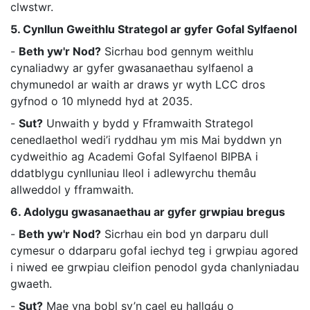
clwstwr.
5. Cynllun Gweithlu Strategol ar gyfer Gofal Sylfaenol
-
Beth yw'r Nod?
Sicrhau bod gennym weithlu
cynaliadwy ar gyfer gwasanaethau sylfaenol a
chymunedol ar waith ar draws yr wyth LCC dros
gyfnod o 10 mlynedd hyd at 2035.
-
Sut?
Unwaith y bydd y Fframwaith Strategol
cenedlaethol wedi’i ryddhau ym mis Mai byddwn yn
cydweithio ag Academi Gofal Sylfaenol BIPBA i
ddatblygu cynlluniau lleol i adlewyrchu themâu
allweddol y fframwaith.
6. Adolygu gwasanaethau ar gyfer grwpiau bregus
-
Beth yw'r Nod?
Sicrhau ein bod yn darparu dull
cymesur o ddarparu gofal iechyd teg i grwpiau agored
i niwed ee grwpiau cleifion penodol gyda chanlyniadau
gwaeth.
-
Sut?
Mae yna bobl sy’n cael eu hallgáu o