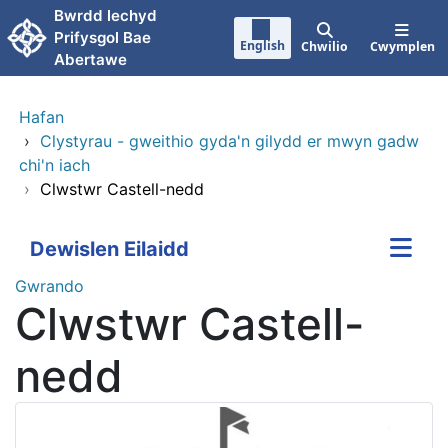
Neidio i'r prif gynnwy
Bwrdd lechyd
Prifysgol Bae
English
Chwilio
Cwymplen
Abertawe
Hafan
›
Clystyrau - gweithio gyda'n gilydd er mwyn gadw
chi'n iach
›
Clwstwr Castell-nedd
Dewislen Eilaidd
Gwrando
Clwstwr Castell-
nedd