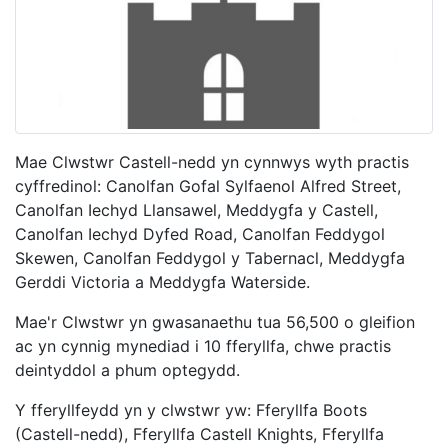
Mae Clwstwr Castell-nedd yn cynnwys wyth practis
cyffredinol: Canolfan Gofal Sylfaenol Alfred Street,
Canolfan Iechyd Llansawel, Meddygfa y Castell,
Canolfan Iechyd Dyfed Road, Canolfan Feddygol
Skewen, Canolfan Feddygol y Tabernacl, Meddygfa
Gerddi Victoria a Meddygfa Waterside.
Mae'r Clwstwr yn gwasanaethu tua 56,500 o gleifion
ac yn cynnig mynediad i 10 fferyllfa, chwe practis
deintyddol a phum optegydd.
Y fferyllfeydd yn y clwstwr yw: Fferyllfa Boots
(Castell-nedd), Fferyllfa Castell Knights, Fferyllfa