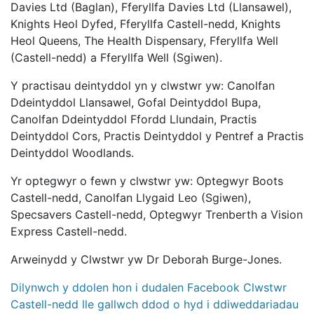
Davies Ltd (Baglan), Fferyllfa Davies Ltd (Llansawel),
Knights Heol Dyfed, Fferyllfa Castell-nedd, Knights
Heol Queens, The Health Dispensary, Fferyllfa Well
(Castell-nedd) a Fferyllfa Well (Sgiwen).
Y practisau deintyddol yn y clwstwr yw: Canolfan
Ddeintyddol Llansawel, Gofal Deintyddol Bupa,
Canolfan Ddeintyddol Ffordd Llundain, Practis
Deintyddol Cors, Practis Deintyddol y Pentref a Practis
Deintyddol Woodlands.
Yr optegwyr o fewn y clwstwr yw: Optegwyr Boots
Castell-nedd, Canolfan Llygaid Leo (Sgiwen),
Specsavers Castell-nedd, Optegwyr Trenberth a Vision
Express Castell-nedd.
Arweinydd y Clwstwr yw Dr Deborah Burge-Jones.
Dilynwch y ddolen hon i dudalen Facebook Clwstwr
Castell-nedd lle gallwch ddod o hyd i ddiweddariadau