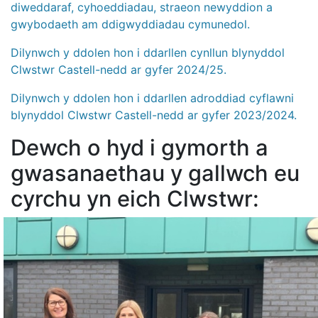
diweddaraf, cyhoeddiadau, straeon newyddion a
gwybodaeth am ddigwyddiadau cymunedol.
Dilynwch y ddolen hon i ddarllen cynllun blynyddol
Clwstwr Castell-nedd ar gyfer 2024/25.
Dilynwch y ddolen hon i ddarllen adroddiad cyflawni
blynyddol Clwstwr Castell-nedd ar gyfer 2023/2024.
Dewch o hyd i gymorth a
gwasanaethau y gallwch eu
cyrchu yn eich Clwstwr: