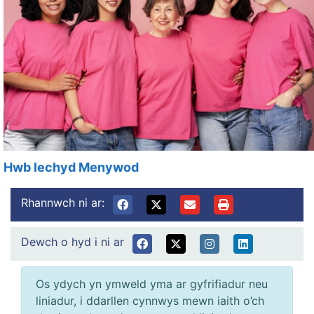
Hwb Iechyd Menywod
Rhannwch ni ar:
Dewch o hyd i ni ar
Os ydych yn ymweld yma ar gyfrifiadur neu
liniadur, i ddarllen cynnwys mewn iaith o’ch