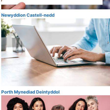
Newyddion Castell-nedd
Porth Mynediad Deintyddol