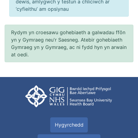
dewis, amlygwch y testun a chliciwch ar
‘cyfieithu’ am opsiynau
Rydym yn croesawu gohebiaeth a galwadau ffôn
yn y Gymraeg neu'r Saesneg. Atebir gohebiaeth
Gymraeg yn y Gymraeg, ac ni fydd hyn yn arwain
at oedi.
Hygyrchedd