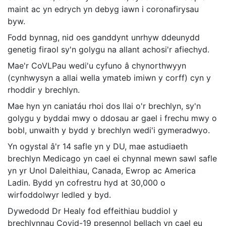
maint ac yn edrych yn debyg iawn i coronafirysau
byw.
Fodd bynnag, nid oes ganddynt unrhyw ddeunydd
genetig firaol sy'n golygu na allant achosi'r afiechyd.
Mae'r CoVLPau wedi'u cyfuno â chynorthwyyn
(cynhwysyn a allai wella ymateb imiwn y corff) cyn y
rhoddir y brechlyn.
Mae hyn yn caniatáu rhoi dos llai o'r brechlyn, sy'n
golygu y byddai mwy o ddosau ar gael i frechu mwy o
bobl, unwaith y bydd y brechlyn wedi'i gymeradwyo.
Yn ogystal â'r 14 safle yn y DU, mae astudiaeth
brechlyn Medicago yn cael ei chynnal mewn sawl safle
yn yr Unol Daleithiau, Canada, Ewrop ac America
Ladin. Bydd yn cofrestru hyd at 30,000 o
wirfoddolwyr ledled y byd.
Dywedodd Dr Healy fod effeithiau buddiol y
brechlynnau Covid-19 presennol bellach yn cael eu