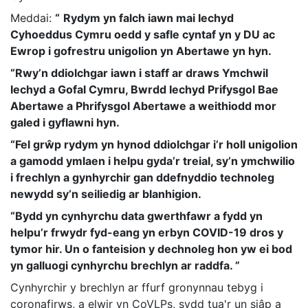
Meddai:
“
Rydym yn falch iawn mai Iechyd
Cyhoeddus Cymru oedd y safle cyntaf yn y DU ac
Ewrop i gofrestru unigolion yn Abertawe yn hyn.
“Rwy’n ddiolchgar iawn i staff ar draws Ymchwil
Iechyd a Gofal Cymru, Bwrdd Iechyd Prifysgol Bae
Abertawe a Phrifysgol Abertawe a weithiodd mor
galed i gyflawni hyn.
“Fel grŵp rydym yn hynod ddiolchgar i’r holl unigolion
a gamodd ymlaen i helpu gyda’r treial, sy’n ymchwilio
i frechlyn a gynhyrchir gan ddefnyddio technoleg
newydd sy’n seiliedig ar blanhigion.
“Bydd yn cynhyrchu data gwerthfawr a fydd yn
helpu’r frwydr fyd-eang yn erbyn COVID-19 dros y
tymor hir. Un o fanteision y dechnoleg hon yw ei bod
yn galluogi cynhyrchu brechlyn ar raddfa. ”
Cynhyrchir y brechlyn ar ffurf gronynnau tebyg i
coronafirws, a elwir yn CoVLPs, sydd tua'r un siâp a