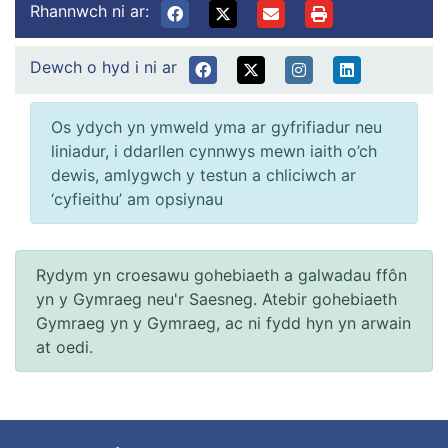
Rhannwch ni ar:
Dewch o hyd i ni ar
Os ydych yn ymweld yma ar gyfrifiadur neu
liniadur, i ddarllen cynnwys mewn iaith o’ch
dewis, amlygwch y testun a chliciwch ar
‘cyfieithu’ am opsiynau
Rydym yn croesawu gohebiaeth a galwadau ffôn
yn y Gymraeg neu'r Saesneg. Atebir gohebiaeth
Gymraeg yn y Gymraeg, ac ni fydd hyn yn arwain
at oedi.