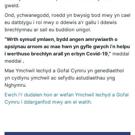
gweld.
Ond, ychwanegodd, roedd yn bwysig bod mwy yn cael
eu datblygu i roi mwy o ddewis a'r gallu i ddewis
brechlynnau ar sail eu buddion unigol.
“Wrth symud ymlaen, bydd angen amrywiaeth o
opsiynau arnom ac mae hwn yn gyfle gwych i’n helpu
i werthuso brechlyn arall yn erbyn Covid-19,”
meddai
meddai
.
Mae Ymchwil Iechyd a Gofal Cymru yn genedlaethol
yn cydlynu ymchwil ac sefydlu astudiaethau yng
Nghymru.
Ewch i'r dudalen hon ar wefan Ymchwil Iechyd a Gofal
Cymru i ddarganfod mwy am ei waith.