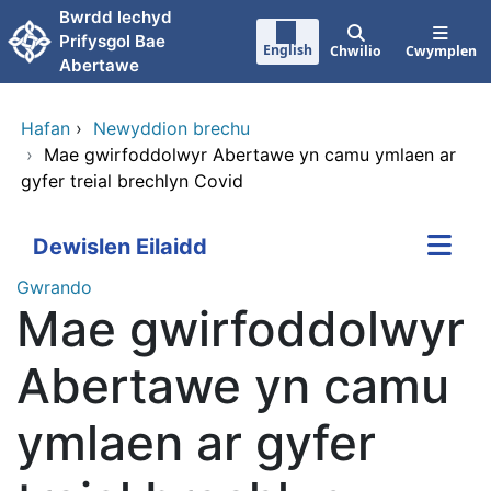
Neidio i'r prif gynnwy
Bwrdd lechyd
Prifysgol Bae
English
Chwilio
Cwymplen
Abertawe
Hafan
›
Newyddion brechu
›
Mae gwirfoddolwyr Abertawe yn camu ymlaen ar
gyfer treial brechlyn Covid
Dewislen Eilaidd
Gwrando
Mae gwirfoddolwyr
Abertawe yn camu
ymlaen ar gyfer