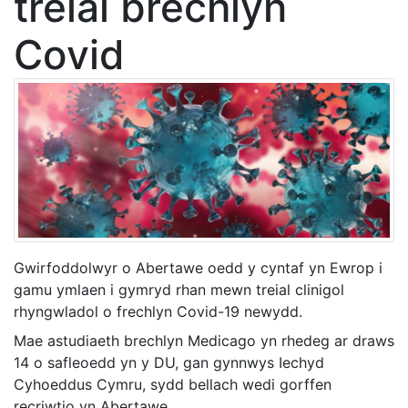
treial brechlyn
Covid
Gwirfoddolwyr o Abertawe oedd y cyntaf yn Ewrop i
gamu ymlaen i gymryd rhan mewn treial clinigol
rhyngwladol o frechlyn Covid-19 newydd.
Mae astudiaeth brechlyn Medicago yn rhedeg ar draws
14 o safleoedd yn y DU, gan gynnwys Iechyd
Cyhoeddus Cymru, sydd bellach wedi gorffen
recriwtio yn Abertawe.