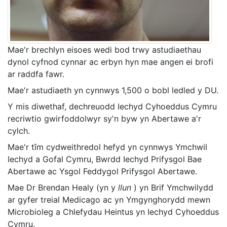
Mae'r brechlyn eisoes wedi bod trwy astudiaethau
dynol cyfnod cynnar ac erbyn hyn mae angen ei brofi
ar raddfa fawr.
Mae'r astudiaeth yn cynnwys 1,500 o bobl ledled y DU.
Y mis diwethaf, dechreuodd Iechyd Cyhoeddus Cymru
recriwtio gwirfoddolwyr sy'n byw yn Abertawe a'r
cylch.
Mae'r tîm cydweithredol hefyd yn cynnwys Ymchwil
Iechyd a Gofal Cymru, Bwrdd Iechyd Prifysgol Bae
Abertawe ac Ysgol Feddygol Prifysgol Abertawe.
Mae Dr Brendan Healy (yn y
llun
) yn Brif Ymchwilydd
ar gyfer treial Medicago ac yn Ymgynghorydd mewn
Microbioleg a Chlefydau Heintus yn Iechyd Cyhoeddus
Cymru.