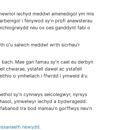
 mewnol iechyd meddwl amenedigol ym mis
h arbenigol i fenywod sy'n profi anawsterau
ichiogrwydd neu os oes ganddynt fabi o
eth o'u salwch meddwl wrth sicrhau'r
i bach. Mae gan famau sy'n cael eu derbyn
ll chwarae, ystafell dawel ac ystafell
teithio o ymhellach i ffwrdd i ymweld â'u
ethol sy'n cynnwys seicolegwyr, nyrsys
thasol, ymwelwyr iechyd a bydwragedd.
m fabanod tra bod mamau'n gorffwys neu'n
gwasanaeth newydd.