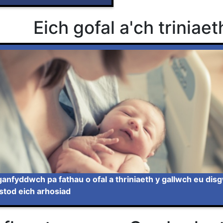
Eich gofal a'ch triniaet
anfyddwch pa fathau o ofal a thriniaeth y gallwch eu di
stod eich arhosiad