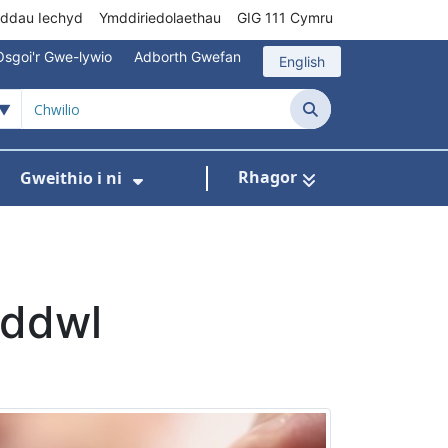
rddau Iechyd
Ymddiriedolaethau
GIG 111 Cymru
Osgoi'r Gwe-lywio
Adborth Gwefan
English
Chwilio
Rhagor
Gweithio i ni
 ar gyfer Gofal Cymunedol/Sylfaenol
Dangos isddewislen ar gyfer Brys/Allan o Ori
Dangos isddewislen ar gyfer G
eddwl