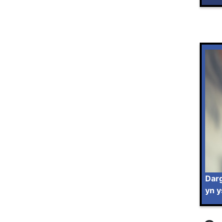
Darg
yn y