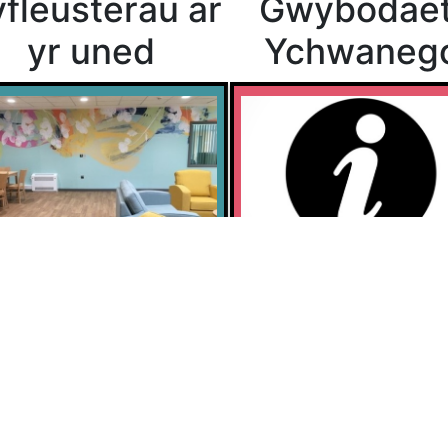
fleusterau ar
Gwybodae
yr uned
Ychwaneg
lion am gyfleusterau'r
Mwy o wybodaeth - polisi
d
ysmygu, ffonau, ac ati
Rydyn ni'n eisiau