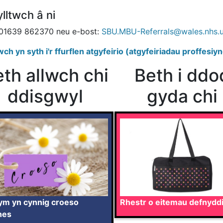
lltwch â ni
 01639 862370 neu e-bost:
SBU.MBU-Referrals@wales.nhs.
ch yn syth i'r ffurflen atgyfeirio (atgyfeiriadau proffesiyn
th allwch chi
Beth i ddo
ddisgwyl
gyda chi
ym yn cynnig croeso
Rhestr o eitemau defnyddi
nes