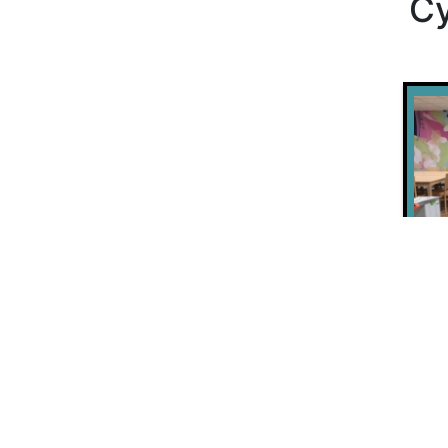
Cy
Many
une