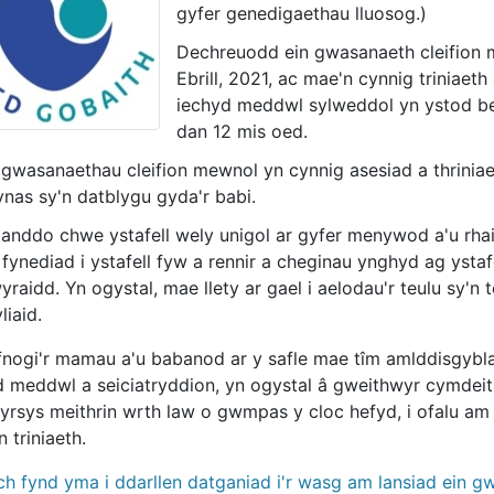
gyfer genedigaethau lluosog.)
Dechreuodd ein gwasanaeth cleifion
Ebrill, 2021, ac mae'n cynnig triniaet
iechyd meddwl sylweddol yn ystod be
dan 12 mis oed.
 gwasanaethau cleifion mewnol yn cynnig asesiad a thrinia
ynas sy'n datblygu gyda'r babi.
anddo chwe ystafell wely unigol ar gyfer menywod a'u rha
fynediad i ystafell fyw a rennir a cheginau ynghyd ag ystafe
raidd. Yn ogystal, mae llety ar gael i aelodau'r teulu sy'n 
iaid.
fnogi'r mamau a'u babanod ar y safle mae tîm amlddisgybla
d meddwl a seiciatryddion, yn ogystal â gweithwyr cymdei
yrsys meithrin wrth law o gwmpas y cloc hefyd, i ofalu a
 triniaeth.
ch fynd yma i ddarllen datganiad i'r wasg am lansiad ein 