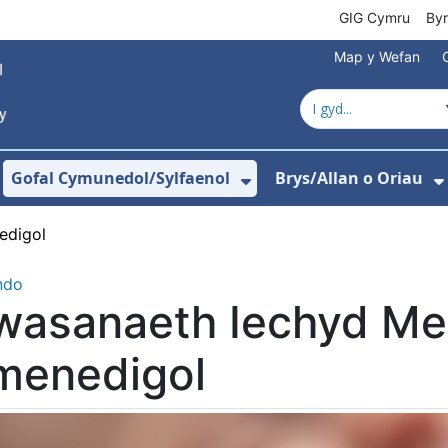
GIG Cymru
By
Map y Wefan
Gofal Cymunedol/Sylfaenol
Brys/Allan o Oriau
ewislen ar gyfer Amdanom Ni
angos isddewislen ar gyfer Ysbytai
Dangos isddewislen
edigol
ndo
wasanaeth Iechyd M
menedigol