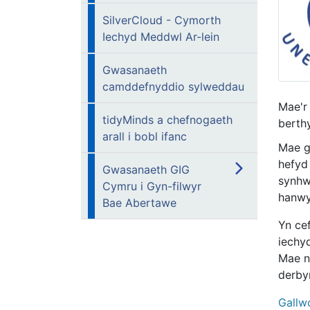
SilverCloud - Cymorth
Iechyd Meddwl Ar-lein
Gwasanaeth
camddefnyddio sylweddau
Mae'r
tidyMinds a chefnogaeth
berth
arall i bobl ifanc
Mae g
hefyd 
Gwasanaeth GIG
synhwy
Cymru i Gyn-filwyr
hanwyl
Bae Abertawe
Yn ce
iechy
Mae n
derbyn
Gallw