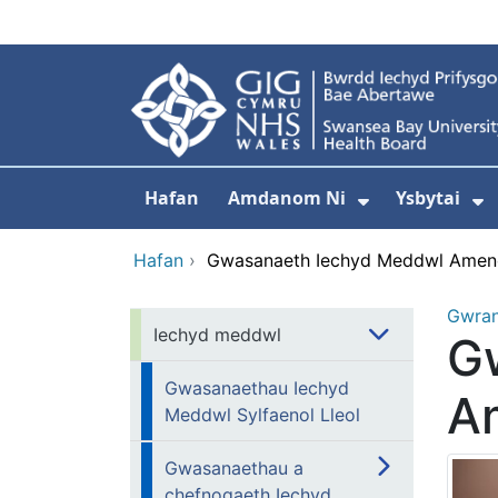
Neidio i'r prif gynnwy
Hafan
Amdanom Ni
Ysbytai
Dangos isdd
D
Hafan
›
Gwasanaeth Iechyd Meddwl Amen
Gwra
Iechyd meddwl
G
Gwasanaethau Iechyd
A
Meddwl Sylfaenol Lleol
Gwasanaethau a
chefnogaeth Iechyd