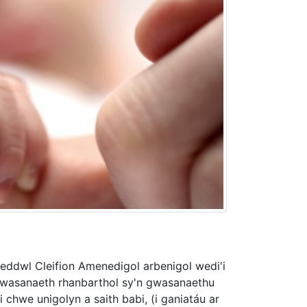
ddwl Cleifion Amenedigol arbenigol wedi'i
n wasanaeth rhanbarthol sy'n gwasanaethu
chwe unigolyn a saith babi, (i ganiatáu ar