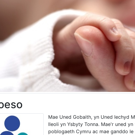
oeso
Mae Uned Gobaith, yn Uned Iechyd Me
lleoli yn Ysbyty Tonna. Mae'r uned y
poblogaeth Cymru ac mae ganddo le i 