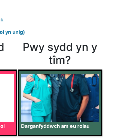
uk
ol yn unig)
d
Pwy sydd yn y
tîm?
Darganfyddwch am eu rolau
ol