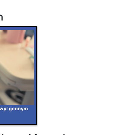
h
sgwyl gennym