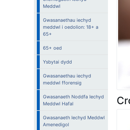
Meddwl
Gwasanaethau iechyd
meddwl i oedolion: 18+ a
65+
65+ oed
Ysbytai dydd
Gwasanaethau iechyd
meddwl fforensig
Gwasanaeth Noddfa Iechyd
Cr
Meddwl Hafal
Gwasanaeth Iechyd Meddwl
Amenedigol