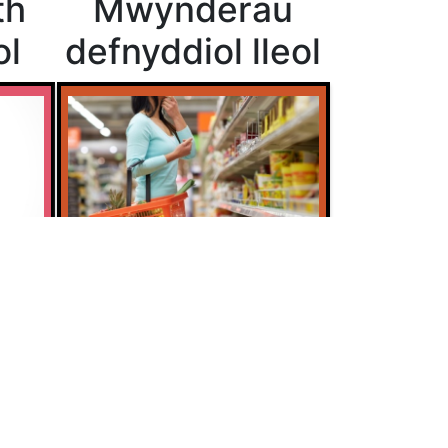
th
Mwynderau
ol
defnyddiol lleol
Siopa a gwybodaeth arall
 adborth