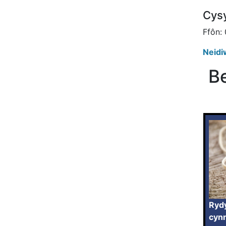
Cysy
Ffôn:
Neidiw
Be
Ryd
cyn