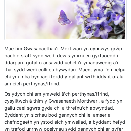
Mae tîm Gwasanaethau'r Mortiwari yn cynnwys grŵp
bach o staff sydd wedi dewis ymroi eu gyrfaoedd i
ddarparu gofal o ansawdd uchel i'r ymadawedig a'r
rhai sydd wedi colli eu bywydau. Maent yma i'ch helpu
chi ym mha bynnag ffordd y gallant wrth iddynt ofalu
am eich perthynas/ffrind.
Os ydych chi am ymweld â'ch perthynas/ffrind,
cysylltwch â thîm y Gwasanaeth Mortiwari, a fydd yn
gallu cael sgwrs gyda chi a threfnu'ch apwyntiad.
Byddant yn sicrhau bod gennych chi le, amser a
chefnogaeth yn ystod eich ymweliad, a byddant hefyd
yn trafod unrhyw opsiynau sydd gennych chi ar gyfer