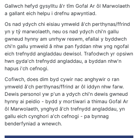
Gallwch hefyd gysylltu â'r tîm Gofal Ar ôl Marwolaeth
a gallant eich helpu i drefnu apwyntiad.
Os nad ydych chi eisiau ymweld â'ch perthynas/ffrind
yn y tŷ marwolaeth, neu os nad ydych chi'n gallu
gwneud hynny am unrhyw reswm, efallai y byddwch
chi'n gallu ymweld â nhw pan fyddan nhw yng ngofal
eich trefnydd angladdau dewisol. Trafodwch yr opsiwn
hwn gyda'ch trefnydd angladdau, a byddan nhw'n
hapus i'ch cefnogi.
Cofiwch, does dim byd cywir nac anghywir o ran
ymweld â'ch perthynas/ffrind ar ôl iddyn nhw farw.
Dewis personol yw p'un a ydych chi'n dewis gwneud
hynny ai peidio - bydd y mortiwari a thimau Gofal Ar
ôl Marwolaeth, ynghyd â'ch trefnydd angladdau, yn
gallu eich cynghori a'ch cefnogi - pa bynnag
benderfyniad a wnewch.