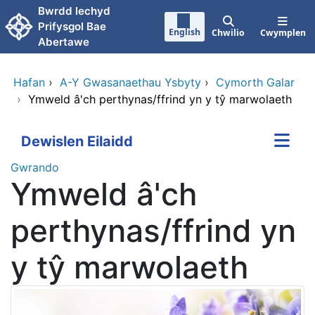
Neidio i'r prif gynnwy
Bwrdd lechyd
Prifysgol Bae
English
Chwilio
Cwymplen
Abertawe
Hafan
›
A-Y Gwasanaethau Ysbyty
›
Cymorth Galar
›
Ymweld â'ch perthynas/ffrind yn y tŷ marwolaeth
Dewislen Eilaidd
Gwrando
Ymweld â'ch
perthynas/ffrind yn
y tŷ marwolaeth