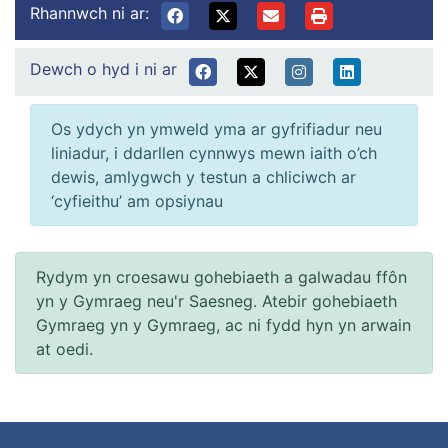
Rhannwch ni ar:
Dewch o hyd i ni ar
Os ydych yn ymweld yma ar gyfrifiadur neu
liniadur, i ddarllen cynnwys mewn iaith o’ch
dewis, amlygwch y testun a chliciwch ar
‘cyfieithu’ am opsiynau
Rydym yn croesawu gohebiaeth a galwadau ffôn
yn y Gymraeg neu'r Saesneg. Atebir gohebiaeth
Gymraeg yn y Gymraeg, ac ni fydd hyn yn arwain
at oedi.