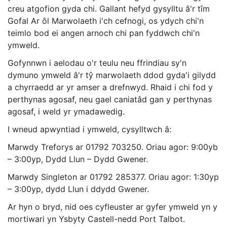
creu atgofion gyda chi. Gallant hefyd gysylltu â'r tîm
Gofal Ar ôl Marwolaeth i'ch cefnogi, os ydych chi'n
teimlo bod ei angen arnoch chi pan fyddwch chi'n
ymweld.
Gofynnwn i aelodau o'r teulu neu ffrindiau sy'n
dymuno ymweld â'r tŷ marwolaeth ddod gyda'i gilydd
a chyrraedd ar yr amser a drefnwyd. Rhaid i chi fod y
perthynas agosaf, neu gael caniatâd gan y perthynas
agosaf, i weld yr ymadawedig.
I wneud apwyntiad i ymweld, cysylltwch â:
Marwdy Treforys ar 01792 703250. Oriau agor: 9:00yb
– 3:00yp, Dydd Llun – Dydd Gwener.
Marwdy Singleton ar 01792 285377. Oriau agor: 1:30yp
– 3:00yp, dydd Llun i ddydd Gwener.
Ar hyn o bryd, nid oes cyfleuster ar gyfer ymweld yn y
mortiwari yn Ysbyty Castell-nedd Port Talbot.