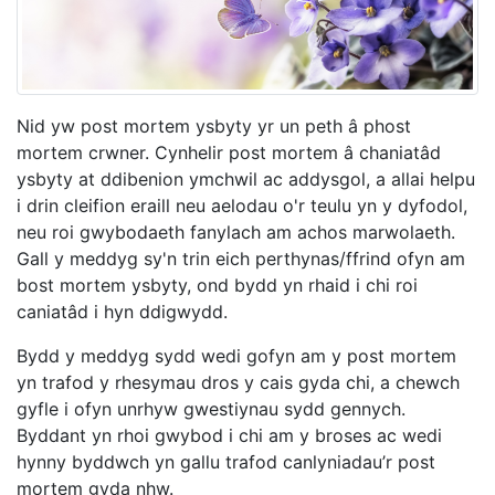
Nid yw post mortem ysbyty yr un peth â phost
mortem crwner. Cynhelir post mortem â chaniatâd
ysbyty at ddibenion ymchwil ac addysgol, a allai helpu
i drin cleifion eraill neu aelodau o'r teulu yn y dyfodol,
neu roi gwybodaeth fanylach am achos marwolaeth.
Gall y meddyg sy'n trin eich perthynas/ffrind ofyn am
bost mortem ysbyty, ond bydd yn rhaid i chi roi
caniatâd i hyn ddigwydd.
Bydd y meddyg sydd wedi gofyn am y post mortem
yn trafod y rhesymau dros y cais gyda chi, a chewch
gyfle i ofyn unrhyw gwestiynau sydd gennych.
Byddant yn rhoi gwybod i chi am y broses ac wedi
hynny byddwch yn gallu trafod canlyniadau’r post
mortem gyda nhw.