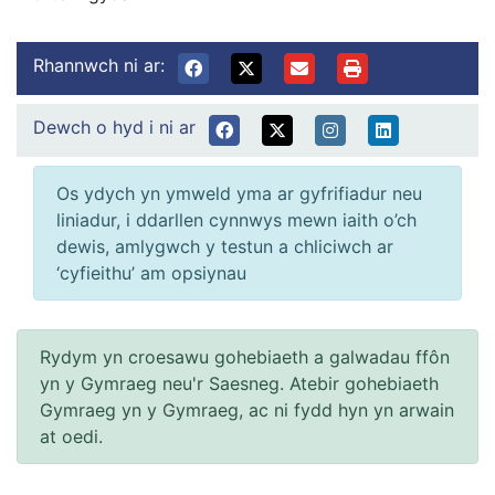
Rhannwch ni ar:
Dewch o hyd i ni ar
Os ydych yn ymweld yma ar gyfrifiadur neu
liniadur, i ddarllen cynnwys mewn iaith o’ch
dewis, amlygwch y testun a chliciwch ar
‘cyfieithu’ am opsiynau
Rydym yn croesawu gohebiaeth a galwadau ffôn
yn y Gymraeg neu'r Saesneg. Atebir gohebiaeth
Gymraeg yn y Gymraeg, ac ni fydd hyn yn arwain
at oedi.