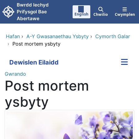
Neidio i'r prif gynnwy
Bwrdd lechyd
Prifysgol Bae
English
Chwilio
Cwymplen
Abertawe
Hafan
›
A-Y Gwasanaethau Ysbyty
›
Cymorth Galar
›
Post mortem ysbyty
Dewislen Eilaidd
Gwrando
Post mortem
ysbyty