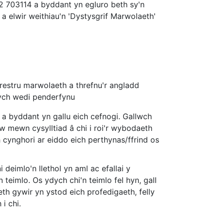
792 703114 a byddant yn egluro beth sy'n
 elwir weithiau'n 'Dystysgrif Marwolaeth'
restru marwolaeth a threfnu'r angladd
dych wedi penderfynu
a byddant yn gallu eich cefnogi. Gallwch
w mewn cysylltiad â chi i roi'r wybodaeth
 cynghori ar eiddo eich perthynas/ffrind os
deimlo'n llethol yn aml ac efallai y
teimlo. Os ydych chi'n teimlo fel hyn, gall
th gywir yn ystod eich profedigaeth, felly
i chi.