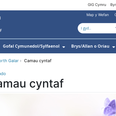
GIG Cymru
By
Map y Wefan
Gofal Cymunedol/Sylfaenol
Brys/Allan o Oriau
ewislen ar gyfer Amdanom Ni
angos isddewislen ar gyfer Ysbytai
Dangos isddewislen
rth Galar
›
Camau cyntaf
ndo
amau cyntaf