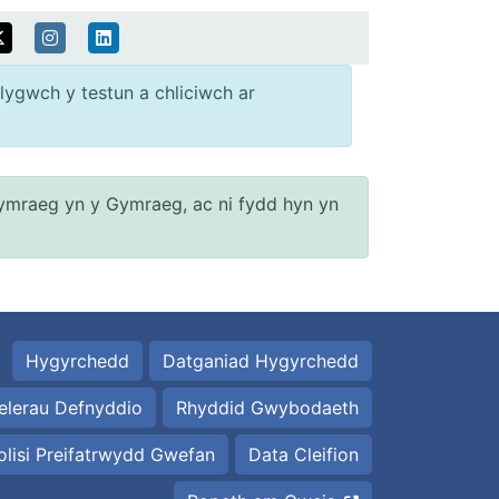
lygwch y testun a chliciwch ar
ymraeg yn y Gymraeg, ac ni fydd hyn yn
Hygyrchedd
Datganiad Hygyrchedd
elerau Defnyddio
Rhyddid Gwybodaeth
olisi Preifatrwydd Gwefan
Data Cleifion