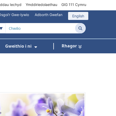
rddau Iechyd
Ymddiriedolaethau
GIG 111 Cymru
Osgoi'r Gwe-lywio
Adborth Gwefan
English
Chwilio
Rhagor
Gweithio i ni
 ar gyfer Gofal Cymunedol/Sylfaenol
Dangos isddewislen ar gyfer Brys/Allan o Ori
Dangos isddewislen ar gyfer G