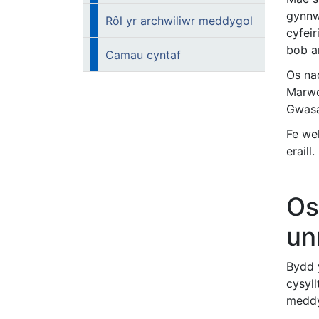
gynnw
Rôl yr archwiliwr meddygol
cyfei
bob a
Camau cyntaf
Os nad
Marwo
Gwasa
Fe we
eraill.
Os
un
Bydd 
cysyll
meddy