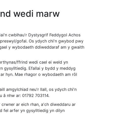
rind wedi marw
dai'n cwblhau'r Dystysgrif Feddygol Achos
preswyl/gofal. Os ydych chi'n gwybod pwy
i gael y wybodaeth ddiweddaraf am y gwaith
rthynas/ffrind wedi cael ei weld yn
n gysylltiedig. Efallai y bydd y meddyg
ri ar hyn. Mae rhagor o wybodaeth am rôl
ll amgylchiad neu'r llall, os ydych chi'n
u â nhw ar: 01792 703114.
r crwner ar eich rhan, a'ch diweddaru ar
 fel arfer yn gysylltiedig yn dilyn