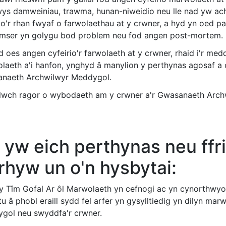
ys damweiniau, trawma, hunan-niweidio neu lle nad yw ach
rio'r rhan fwyaf o farwolaethau at y crwner, a hyd yn oed p
mser yn golygu bod problem neu fod angen post-mortem.
 oes angen cyfeirio'r farwolaeth at y crwner, rhaid i'r me
laeth a'i hanfon, ynghyd â manylion y perthynas agosaf a
naeth Archwilwyr Meddygol.
lwch ragor o wybodaeth am y crwner a'r Gwasanaeth Archw
 yw eich perthynas neu ff
rhyw un o'n hysbytai:
y Tîm Gofal Ar ôl Marwolaeth yn cefnogi ac yn cynorthwyo
tu â phobl eraill sydd fel arfer yn gysylltiedig yn dilyn marw
gol neu swyddfa'r crwner.