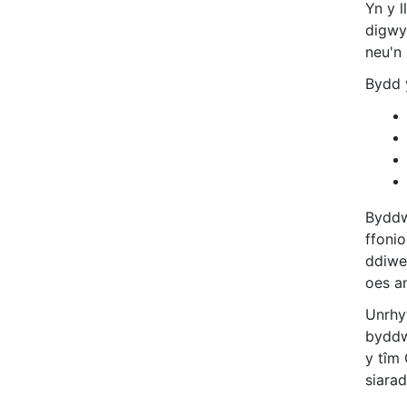
Yn y l
digwy
neu'n 
Bydd y
Byddw
ffoni
ddiwe
oes a
Unrhyw
byddwc
y tîm 
siara