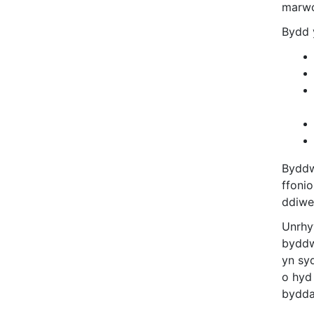
marwo
Bydd y
Byddw
ffoni
ddiwe
Unrhyw
byddw
yn syd
o hyd 
bydda