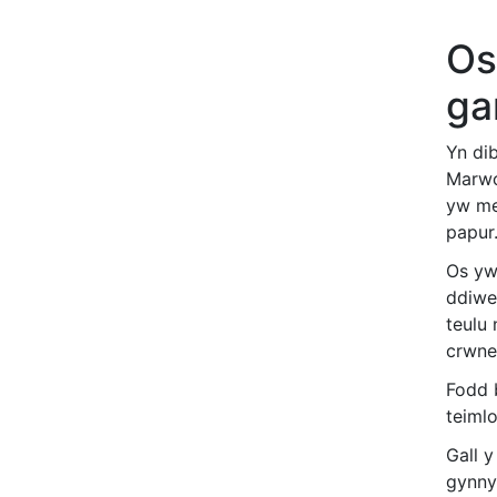
Os
ga
Yn di
Marwo
yw me
papur
Os yw
ddiwe
teulu
crwne
Fodd b
teiml
Gall y
gynnyd