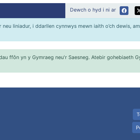
Dewch o hyd i ni ar
neu liniadur, i ddarllen cynnwys mewn iaith o’ch dewis, am
au ffôn yn y Gymraeg neu'r Saesneg. Atebir gohebiaeth G
T
P