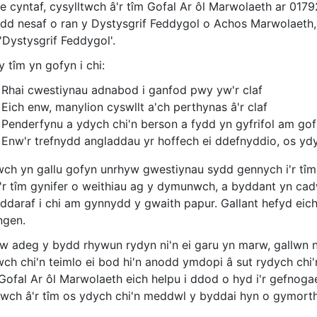
le cyntaf, cysylltwch â'r tîm Gofal Ar ôl Marwolaeth ar 01
dd nesaf o ran y Dystysgrif Feddygol o Achos Marwolaeth, a
'Dystysgrif Feddygol'.
 tîm yn gofyn i chi:
Rhai cwestiynau adnabod i ganfod pwy yw'r claf
Eich enw, manylion cyswllt a'ch perthynas â'r claf
Penderfynu a ydych chi'n berson a fydd yn gyfrifol am gof
Enw'r trefnydd angladdau yr hoffech ei ddefnyddio, os y
ch yn gallu gofyn unrhyw gwestiynau sydd gennych i'r tîm 
o'r tîm gynifer o weithiau ag y dymunwch, a byddant yn cad
ddaraf i chi am gynnydd y gwaith papur. Gallant hefyd eich
ngen.
 adeg y bydd rhywun rydyn ni'n ei garu yn marw, gallwn ni 
h chi'n teimlo ei bod hi'n anodd ymdopi â sut rydych chi'n 
Gofal Ar ôl Marwolaeth eich helpu i ddod o hyd i'r gefnogae
dwch â'r tîm os ydych chi'n meddwl y byddai hyn o gymorth 