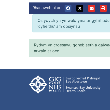
Rhannwch ni ar:
Os ydych yn ymweld yma ar gyfrifiadur 
‘cyfieithu’ am opsiynau
Rydym yn croesawu gohebiaeth a galwad
arwain at oedi.