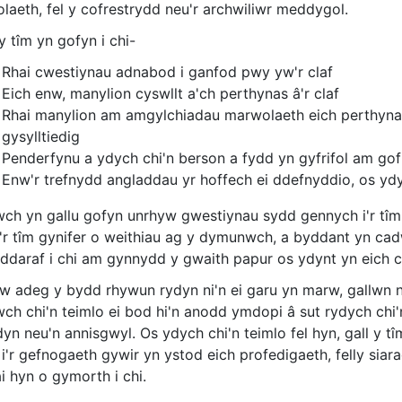
laeth, fel y cofrestrydd neu'r archwiliwr meddygol.
 tîm yn gofyn i chi-
Rhai cwestiynau adnabod i ganfod pwy yw'r claf
Eich enw, manylion cyswllt a'ch perthynas â'r claf
Rhai manylion am amgylchiadau marwolaeth eich perthynas/
gysylltiedig
Penderfynu a ydych chi'n berson a fydd yn gyfrifol am gof
Enw'r trefnydd angladdau yr hoffech ei ddefnyddio, os y
ch yn gallu gofyn unrhyw gwestiynau sydd gennych i'r tîm 
o'r tîm gynifer o weithiau ag y dymunwch, a byddant yn cad
ddaraf i chi am gynnydd y gwaith papur os ydynt yn eich c
 adeg y bydd rhywun rydyn ni'n ei garu yn marw, gallwn ni 
ch chi'n teimlo ei bod hi'n anodd ymdopi â sut rydych chi'
yn neu'n annisgwyl. Os ydych chi'n teimlo fel hyn, gall y t
i'r gefnogaeth gywir yn ystod eich profedigaeth, felly sia
i hyn o gymorth i chi.