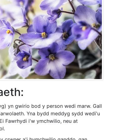
aeth:
g) yn gwirio bod y person wedi marw. Gall
 farwolaeth. Yna bydd meddyg sydd wedi'u
Ei Fawrhydi i'w ymchwilio, neu at
l.
 y crwner a'i hymchwilio ganddo, gan