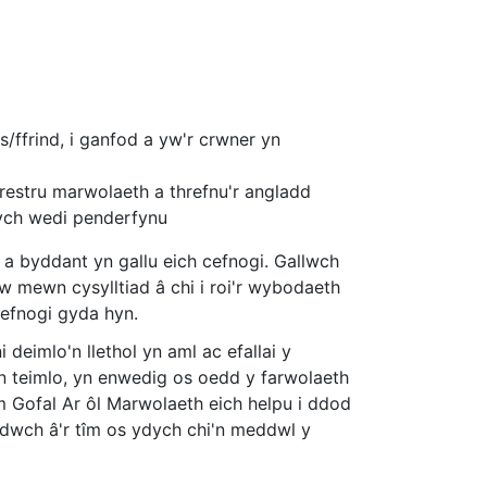
ffrind, i ganfod a yw'r crwner yn
restru marwolaeth a threfnu'r angladd
dych wedi penderfynu
a byddant yn gallu eich cefnogi. Gallwch
w mewn cysylltiad â chi i roi'r wybodaeth
efnogi gyda hyn.
deimlo'n llethol yn aml ac efallai y
n teimlo, yn enwedig os oedd y farwolaeth
îm Gofal Ar ôl Marwolaeth eich helpu i ddod
radwch â'r tîm os ydych chi'n meddwl y