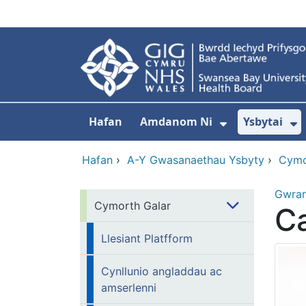
Neidio i'r prif gynnwy
Hafan
Amdanom Ni
Ysbytai
Dangos isdd
D
Hafan
›
A-Y Gwasanaethau Ysbyty
›
Cymo
Gwra
Cymorth Galar
C
Llesiant Platfform
Cynllunio angladdau ac
amserlenni