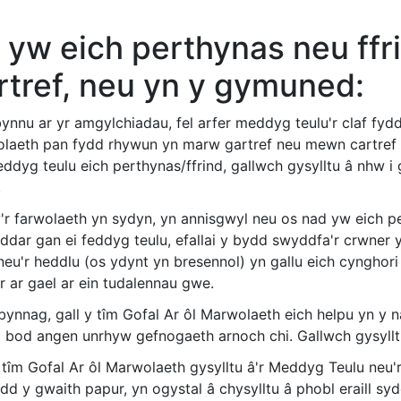
 yw eich perthynas neu ff
rtref, neu yn y gymuned:
bynnu ar yr amgylchiadau, fel arfer meddyg teulu'r claf fyd
laeth pan fydd rhywun yn marw gartref neu mewn cartref 
ddyg teulu eich perthynas/ffrind, gallwch gysylltu â nhw 
.
'r farwolaeth yn sydyn, yn annisgwyl neu os nad yw eich pe
ddar gan ei feddyg teulu, efallai y bydd swyddfa'r crwner y
 neu'r heddlu (os ydynt yn bresennol) yn gallu eich cyngho
r ar gael ar ein tudalennau gwe.
ynnag, gall y tîm Gofal Ar ôl Marwolaeth eich helpu yn y nai
o bod angen unrhyw gefnogaeth arnoch chi. Gallwch gysyllt
 tîm Gofal Ar ôl Marwolaeth gysylltu â'r Meddyg Teulu neu'
d y gwaith papur, yn ogystal â chysylltu â phobl eraill sydd