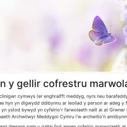
n y gellir cofrestru marwol
clinigwr cymwys (er enghraifft meddyg, nyrs neu barafeddy
ae hyn yn digwydd ddibynnu ar leoliad y person ar adeg y
yn ystod bywyd yn cyfeirio'r farwolaeth naill ai at Grwner 
aeth Archwilwyr Meddygol Cymru i'w archwilio'n annibynno
awl rheswm pam y gallai fod angen cyfeirio marwolaeth at