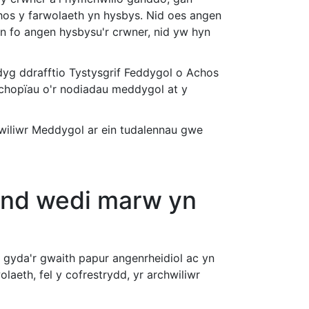
os y farwolaeth yn hysbys. Nid oes angen
an fo angen hysbysu'r crwner, nid yw hyn
ddyg ddrafftio Tystysgrif Feddygol o Achos
 chopïau o'r nodiadau meddygol at y
iliwr Meddygol ar ein tudalennau gwe
rind wedi marw yn
 gyda'r gwaith papur angenrheidiol ac yn
olaeth, fel y cofrestrydd, yr archwiliwr