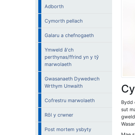
Adborth
Cymorth pellach
Galaru a chefnogaeth
Ymweld â'ch
perthynas/ffrind yn y tŷ
marwolaeth
Gwasanaeth Dywedwch
Cy
Wrthym Unwaith
Cofrestru marwolaeth
Bydd 
sut m
Rôl y crwner
gweld 
Wasan
Post mortem ysbyty
Mae s