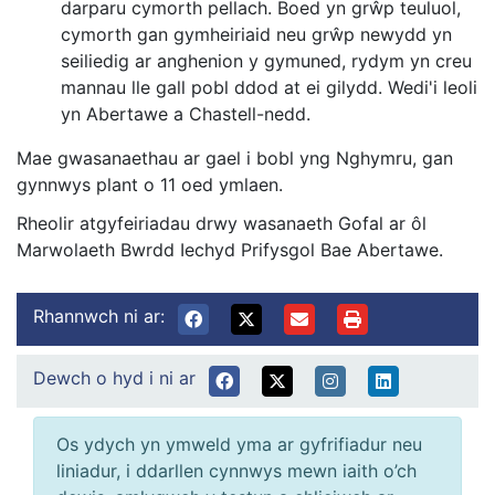
darparu cymorth pellach. Boed yn grŵp teuluol,
cymorth gan gymheiriaid neu grŵp newydd yn
seiliedig ar anghenion y gymuned, rydym yn creu
mannau lle gall pobl ddod at ei gilydd. Wedi'i leoli
yn Abertawe a Chastell-nedd.
Mae gwasanaethau ar gael i bobl yng Nghymru, gan
gynnwys plant o 11 oed ymlaen.
Rheolir atgyfeiriadau drwy wasanaeth Gofal ar ôl
Marwolaeth Bwrdd Iechyd Prifysgol Bae Abertawe.
Rhannwch ni ar:
Dewch o hyd i ni ar
Os ydych yn ymweld yma ar gyfrifiadur neu
liniadur, i ddarllen cynnwys mewn iaith o’ch