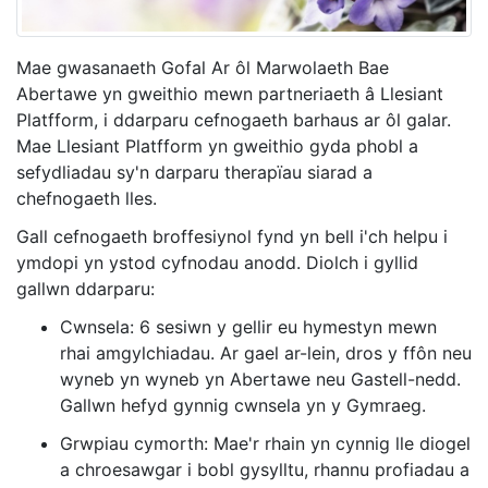
Mae gwasanaeth Gofal Ar ôl Marwolaeth Bae
Abertawe yn gweithio mewn partneriaeth â Llesiant
Platfform, i ddarparu cefnogaeth barhaus ar ôl galar.
Mae Llesiant Platfform yn gweithio gyda phobl a
sefydliadau sy'n darparu therapïau siarad a
chefnogaeth lles.
Gall cefnogaeth broffesiynol fynd yn bell i'ch helpu i
ymdopi yn ystod cyfnodau anodd. Diolch i gyllid
gallwn ddarparu:
Cwnsela: 6 sesiwn y gellir eu hymestyn mewn
rhai amgylchiadau. Ar gael ar-lein, dros y ffôn neu
wyneb yn wyneb yn Abertawe neu Gastell-nedd.
Gallwn hefyd gynnig cwnsela yn y Gymraeg.
Grwpiau cymorth: Mae'r rhain yn cynnig lle diogel
a chroesawgar i bobl gysylltu, rhannu profiadau a