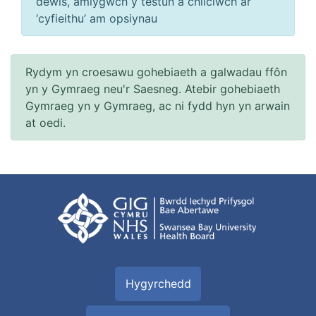
dewis, amlygwch y testun a chliciwch ar
‘cyfieithu’ am opsiynau
Rydym yn croesawu gohebiaeth a galwadau ffôn
yn y Gymraeg neu'r Saesneg. Atebir gohebiaeth
Gymraeg yn y Gymraeg, ac ni fydd hyn yn arwain
at oedi.
Hygyrchedd