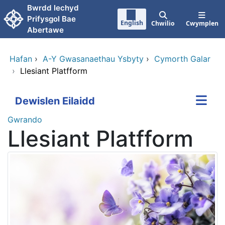
Neidio i'r prif gynnwy
Bwrdd lechyd
Prifysgol Bae
English
Chwilio
Cwymplen
Abertawe
Hafan
›
A-Y Gwasanaethau Ysbyty
›
Cymorth Galar
›
Llesiant Platfform
Dewislen Eilaidd
Gwrando
Llesiant Platfform