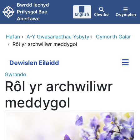
Neidio i'r prif gynnwy
Bwrdd lechyd
Prifysgol Bae
English
Chwilio
Cwymplen
Abertawe
Hafan
›
A-Y Gwasanaethau Ysbyty
›
Cymorth Galar
›
Rôl yr archwiliwr meddygol
Dewislen Eilaidd
Gwrando
Rôl yr archwiliwr
meddygol