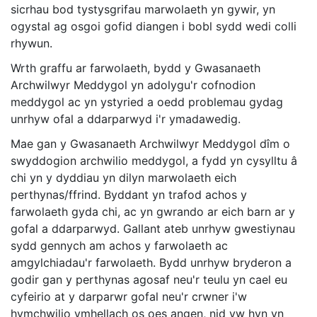
sicrhau bod tystysgrifau marwolaeth yn gywir, yn
ogystal ag osgoi gofid diangen i bobl sydd wedi colli
rhywun.
Wrth graffu ar farwolaeth, bydd y Gwasanaeth
Archwilwyr Meddygol yn adolygu'r cofnodion
meddygol ac yn ystyried a oedd problemau gydag
unrhyw ofal a ddarparwyd i'r ymadawedig.
Mae gan y Gwasanaeth Archwilwyr Meddygol dîm o
swyddogion archwilio meddygol, a fydd yn cysylltu â
chi yn y dyddiau yn dilyn marwolaeth eich
perthynas/ffrind. Byddant yn trafod achos y
farwolaeth gyda chi, ac yn gwrando ar eich barn ar y
gofal a ddarparwyd. Gallant ateb unrhyw gwestiynau
sydd gennych am achos y farwolaeth ac
amgylchiadau'r farwolaeth. Bydd unrhyw bryderon a
godir gan y perthynas agosaf neu'r teulu yn cael eu
cyfeirio at y darparwr gofal neu'r crwner i'w
hymchwilio ymhellach os oes angen, nid yw hyn yn