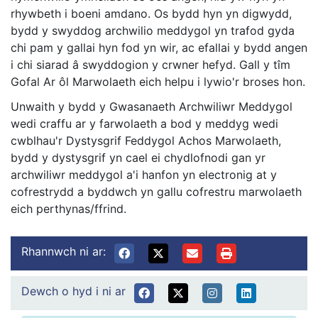
rhywbeth i boeni amdano. Os bydd hyn yn digwydd,
bydd y swyddog archwilio meddygol yn trafod gyda
chi pam y gallai hyn fod yn wir, ac efallai y bydd angen
i chi siarad â swyddogion y crwner hefyd. Gall y tîm
Gofal Ar ôl Marwolaeth eich helpu i lywio'r broses hon.
Unwaith y bydd y Gwasanaeth Archwiliwr Meddygol
wedi craffu ar y farwolaeth a bod y meddyg wedi
cwblhau'r Dystysgrif Feddygol Achos Marwolaeth,
bydd y dystysgrif yn cael ei chydlofnodi gan yr
archwiliwr meddygol a'i hanfon yn electronig at y
cofrestrydd a byddwch yn gallu cofrestru marwolaeth
eich perthynas/ffrind.
Rhannwch ni ar:
Dewch o hyd i ni ar