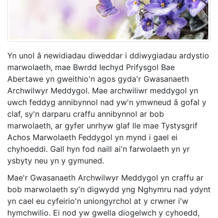
Yn unol â newidiadau diweddar i ddiwygiadau ardystio
marwolaeth, mae Bwrdd Iechyd Prifysgol Bae
Abertawe yn gweithio'n agos gyda'r Gwasanaeth
Archwilwyr Meddygol. Mae archwiliwr meddygol yn
uwch feddyg annibynnol nad yw'n ymwneud â gofal y
claf, sy'n darparu craffu annibynnol ar bob
marwolaeth, ar gyfer unrhyw glaf lle mae Tystysgrif
Achos Marwolaeth Feddygol yn mynd i gael ei
chyhoeddi. Gall hyn fod naill ai'n farwolaeth yn yr
ysbyty neu yn y gymuned.
Mae'r Gwasanaeth Archwilwyr Meddygol yn craffu ar
bob marwolaeth sy'n digwydd yng Nghymru nad ydynt
yn cael eu cyfeirio'n uniongyrchol at y crwner i'w
hymchwilio. Ei nod yw gwella diogelwch y cyhoedd,