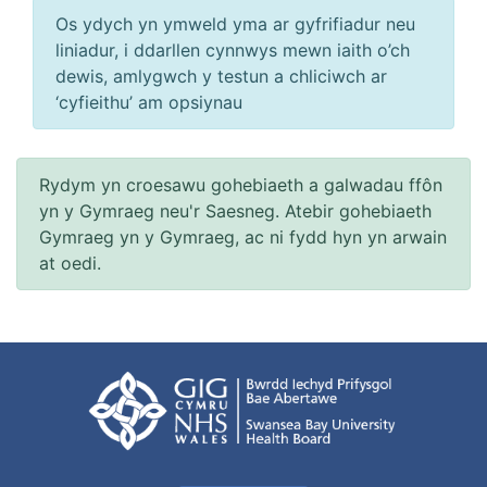
Os ydych yn ymweld yma ar gyfrifiadur neu
liniadur, i ddarllen cynnwys mewn iaith o’ch
dewis, amlygwch y testun a chliciwch ar
‘cyfieithu’ am opsiynau
Rydym yn croesawu gohebiaeth a galwadau ffôn
yn y Gymraeg neu'r Saesneg. Atebir gohebiaeth
Gymraeg yn y Gymraeg, ac ni fydd hyn yn arwain
at oedi.