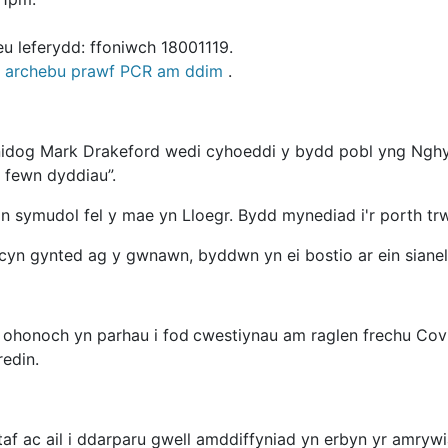
 leferydd: ffoniwch 18001119.
i archebu prawf PCR am ddim
.
inidog Mark Drakeford wedi cyhoeddi y bydd pobl yng Nghy
o fewn dyddiau”.
ôn symudol fel y mae yn Lloegr. Bydd mynediad i'r porth tr
cyn gynted ag y gwnawn, byddwn yn ei bostio ar ein sianel
 ohonoch yn parhau i fod
cwestiynau am raglen frechu Covid
edin.
f ac ail i ddarparu gwell amddiffyniad yn erbyn yr amrywi