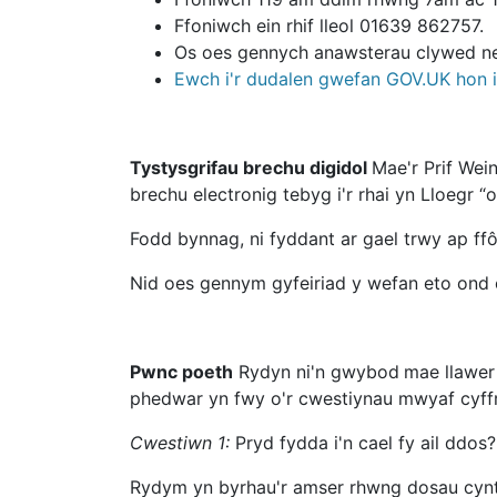
Ffoniwch ein rhif lleol 01639 862757.
Os oes gennych anawsterau clywed neu
Ewch i'r dudalen gwefan GOV.UK hon 
Tystysgrifau brechu digidol
Mae'r Prif We
brechu electronig tebyg i'r rhai yn Lloegr “
Fodd bynnag, ni fyddant ar gael trwy ap ff
Nid oes gennym gyfeiriad y wefan eto ond 
Pwnc poeth
Rydyn ni'n gwybod
mae llawer
phedwar yn fwy o'r cwestiynau mwyaf cyffr
Cwestiwn 1:
Pryd fydda i'n cael fy ail ddos?
Rydym yn byrhau'r amser rhwng dosau cynta