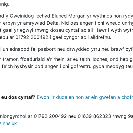
nig.
diad y Gweinidog Iechyd Eluned Morgan yr wythnos hon ryd
yn erbyn yr amrywiad Delta. Nid oes angen i chi wneud unr
 gael yr egwyl rhwng dosau cyntaf ac ail i lawr i wyth w
ebu ar 01792 200492 i gael cyngor ac i aildrefnu.
llun adnabod fel pasbort neu drwydded yrru neu brawf cyfeir
ramor, ffoaduriaid a'r rheini ar eu taith lloches, ond heb 
fe'ch hysbysir bod angen i chi gofrestru gyda meddyg teul
 eu dos cyntaf?
Ewch i'r dudalen hon ar ein gwefan a chofr
n uniongyrchol ar 01792 200492 neu 01639 862323 rhwng 
.nhs.uk