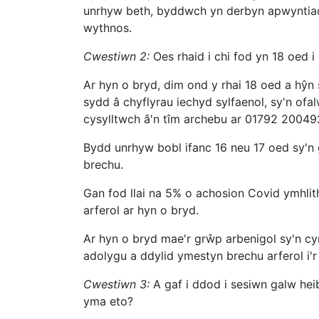
unrhyw beth, byddwch yn derbyn apwyntiad 
wythnos.
Cwestiwn 2:
Oes rhaid i chi fod yn 18 oed i
Ar hyn o bryd, dim ond y rhai 18 oed a hŷn 
sydd â chyflyrau iechyd sylfaenol, sy'n o
cysylltwch â'n tîm archebu ar 01792 200
Bydd unrhyw bobl ifanc 16 neu 17 oed sy'n
brechu.
Gan fod llai na 5% o achosion Covid ymhlith
arferol ar hyn o bryd.
Ar hyn o bryd mae'r grŵp arbenigol sy'n cy
adolygu a ddylid ymestyn brechu arferol i'
Cwestiwn 3:
A gaf i ddod i sesiwn galw hei
yma eto?