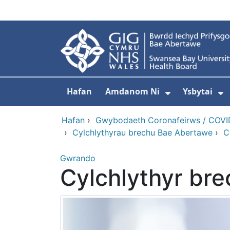
Neidio i'r prif gynnwy
Hafan
Amdanom Ni
Ysbytai
Dangos isdd
D
Hafan
›
Gwybodaeth Coronafeirws / COVI
›
Cylchlythyrau brechu Bae Abertawe
›
C
Gwrando
Cylchlythyr bre