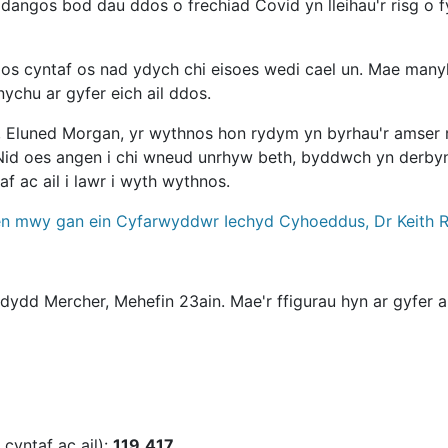
angos bod dau ddos o frechiad Covid yn lleihau'r risg o fy
dos cyntaf os nad ydych chi eisoes wedi cael un. Mae many
ychu ar gyfer eich ail ddos.
 Eluned Morgan, yr wythnos hon rydym yn byrhau'r amser r
 Nid oes angen i chi wneud unrhyw beth, byddwch yn derb
f ac ail i lawr i wyth wythnos.
llen mwy gan ein Cyfarwyddwr Iechyd Cyhoeddus, Dr Keith R
Ddydd Mercher, Mehefin 23ain. Mae'r ffigurau hyn ar gyfer 
yntaf ac ail):
119,417