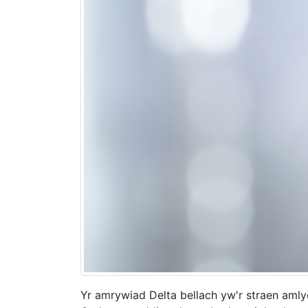
Yr amrywiad Delta bellach yw'r straen aml