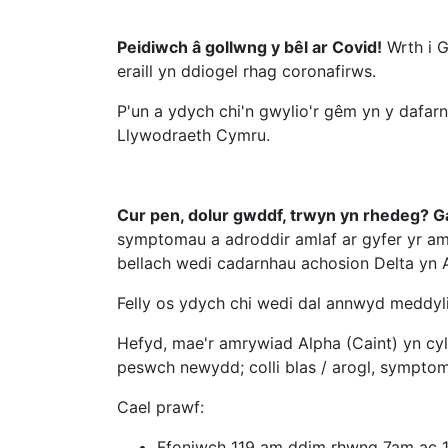
Peidiwch â gollwng y bêl ar Covid!
Wrth i G
eraill yn ddiogel rhag coronafirws.
P'un a ydych chi'n gwylio'r gêm yn y dafar
Llywodraeth Cymru.
Cur pen, dolur gwddf, trwyn yn rhedeg? Gal
symptomau a adroddir amlaf ar gyfer yr am
bellach wedi cadarnhau achosion Delta yn 
Felly os ydych chi wedi dal annwyd meddyli
Hefyd, mae'r amrywiad Alpha (Caint) yn cy
peswch newydd; colli blas / arogl, symptom
Cael prawf:
Ffoniwch 119 am ddim rhwng 7am ac 