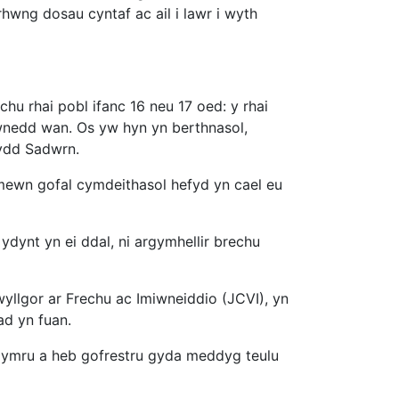
wng dosau cyntaf ac ail i lawr i wyth
hu rhai pobl ifanc 16 neu 17 oed: y rhai
iwnedd wan. Os yw hyn yn berthnasol,
ydd Sadwrn.
 mewn gofal cymdeithasol hefyd yn cael eu
ydynt yn ei ddal, ni argymhellir brechu
yllgor ar Frechu ac Imiwneiddio (JCVI), yn
ad yn fuan.
 Gymru a heb gofrestru gyda meddyg teulu