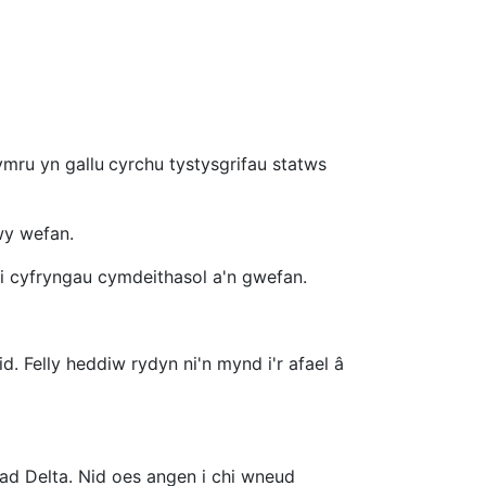
mru yn gallu
cyrchu tystysgrifau statws
wy wefan.
i cyfryngau cymdeithasol a'n gwefan.
. Felly heddiw rydyn ni'n mynd i'r afael â
ad Delta. Nid oes angen i chi wneud