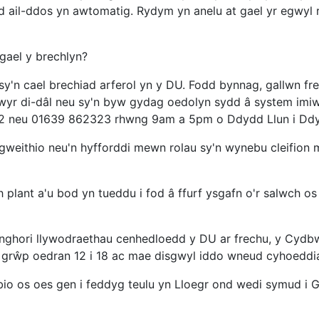
ail-ddos yn awtomatig. Rydym yn anelu at gael yr egwyl rh
 gael y brechlyn?
sy'n cael brechiad arferol yn y DU. Fodd bynnag, gallwn frec
falwyr di-dâl neu sy'n byw gydag oedolyn sydd â system im
492 neu 01639 862323 rhwng 9am a 5pm o Ddydd Llun i Dd
 gweithio neu'n hyfforddi mewn rolau sy'n wynebu cleifion
 plant a'u bod yn tueddu i fod â ffurf ysgafn o'r salwch os 
nghori llywodraethau cenhedloedd y DU ar frechu, y Cydbw
r grŵp oedran 12 i 18 ac mae disgwyl iddo wneud cyhoeddi
bio os oes gen i feddyg teulu yn Lloegr ond wedi symud i