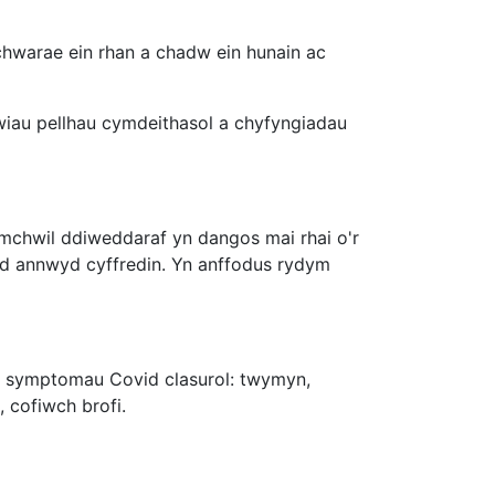
chwarae ein rhan a chadw ein hunain ac
awiau pellhau cymdeithasol a chyfyngiadau
mchwil ddiweddaraf yn dangos mai rhai o'r
ed annwyd cyffredin. Yn anffodus rydym
'r symptomau Covid clasurol: twymyn,
 cofiwch brofi.