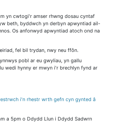
ym yn cwtogi'r amser rhwng dosau cyntaf
hyw beth, byddwch yn derbyn apwyntiad ail-
ythnos. Os anfonwyd apwyntiad atoch ond na
iad, fel bil trydan, nwy neu ffôn.
gynnwys pobl ar eu gwyliau, yn gallu
u wedi hynny er mwyn i'r brechlyn fynd ar
estrwch i'n rhestr wrth gefn cyn gynted â
9am a 5pm o Ddydd Llun i Ddydd Sadwrn