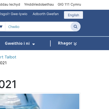
rddau Iechyd
Ymddiriedolaethau
GIG 111 Cymru
Osgoi'r Gwe-lywio
Adborth Gwefan
English
Chwilio
Rhagor
Gweithio i ni
 ar gyfer Gofal Cymunedol/Sylfaenol
Dangos isddewislen ar gyfer Brys/Allan o Ori
Dangos isddewislen ar gyfer G
rt Talbot
2021
2021