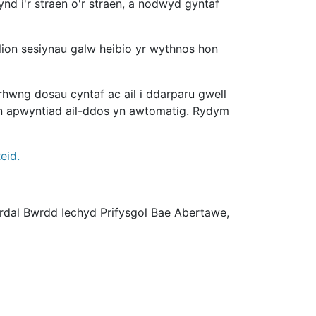
nd i'r straen o'r straen, a nodwyd gyntaf
lion sesiynau galw heibio yr wythnos hon
hwng dosau cyntaf ac ail i ddarparu gwell
yn apwyntiad ail-ddos yn awtomatig. Rydym
eid.
ardal Bwrdd Iechyd Prifysgol Bae Abertawe,