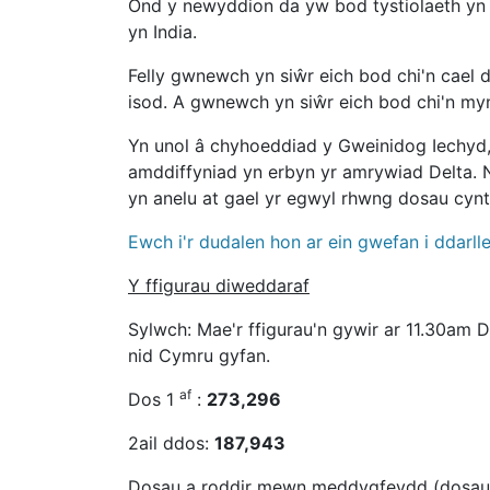
Ond y newyddion da yw bod tystiolaeth yn d
yn India.
Felly gwnewch yn siŵr eich bod chi'n cael 
isod. A gwnewch yn siŵr eich bod chi'n myn
Yn unol â chyhoeddiad y Gweinidog Iechyd,
amddiffyniad yn erbyn yr amrywiad Delta.
yn anelu at gael yr egwyl rhwng dosau cynta
Ewch i'r dudalen hon ar ein gwefan i ddar
Y ffigurau diweddaraf
Sylwch: Mae'r ffigurau'n gywir ar 11.30am 
nid Cymru gyfan.
af
Dos 1
:
273,296
2ail ddos:
187,943
Dosau a roddir mewn meddygfeydd (dosau c