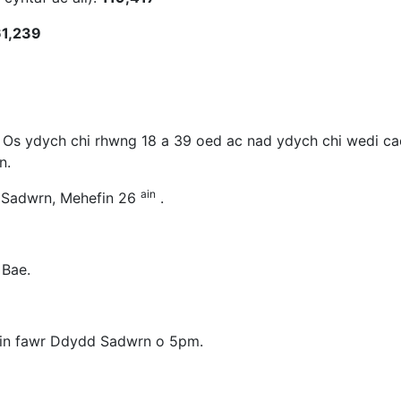
1,239
Os ydych chi rhwng 18 a 39 oed ac nad ydych chi wedi cae
n.
ain
 Sadwrn, Mehefin 26
.
 Bae.
rin fawr Ddydd Sadwrn o 5pm.