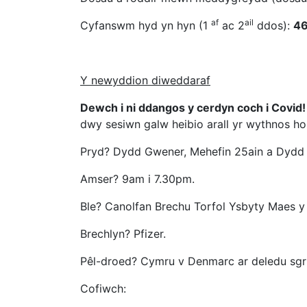
af
ail
Cyfanswm hyd yn hyn (1
ac 2
ddos):
46
Y newyddion diweddaraf
Dewch i ni ddangos y cerdyn coch i Covid!
dwy sesiwn galw heibio arall yr wythnos ho
Pryd? Dydd Gwener, Mehefin 25ain a Dydd
Amser? 9am i 7.30pm.
Ble? Canolfan Brechu Torfol Ysbyty Maes y
Brechlyn? Pfizer.
Pêl-droed? Cymru v Denmarc ar deledu sg
Cofiwch: