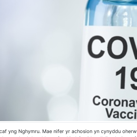
ycaf yng Nghymru. Mae nifer yr achosion yn cynyddu oherw