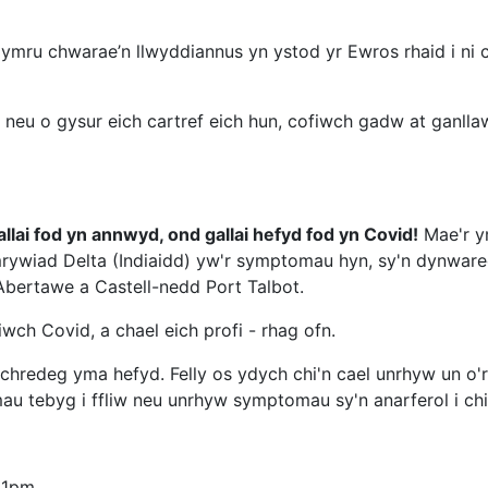
ymru chwarae’n llwyddiannus yn ystod yr Ewros rhaid i ni 
n neu o gysur eich cartref eich hun, cofiwch gadw at ganll
lai fod yn annwyd, ond gallai hefyd fod yn Covid!
Mae'r y
rywiad Delta (Indiaidd) yw'r symptomau hyn, sy'n dynwar
Abertawe a Castell-nedd Port Talbot.
wch Covid, a chael eich profi - rhag ofn.
lchredeg yma hefyd. Felly os ydych chi'n cael unrhyw un o
au tebyg i ffliw neu unrhyw symptomau sy'n anarferol i chi,
11pm.