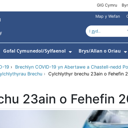
GIG Cymru
By
Map y Wefan
Gofal Cymunedol/Sylfaenol
Brys/Allan o Oriau
ewislen ar gyfer Amdanom Ni
angos isddewislen ar gyfer Ysbytai
Dangos isddewislen
D-19
›
Brechlyn COVID-19 yn Abertawe a Chastell-nedd Po
ylchlythyrau Brechu
›
Cylchlythyr brechu 23ain o Fehefin 
chu 23ain o Fehefin 