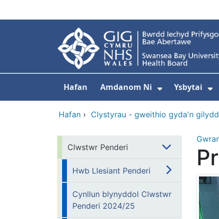
Neidio i'r prif gynnwy
Hafan
Amdanom Ni
Ysbytai
Dangos isdd
D
Hafan
›
Clystyrau - gweithio gyda'n gilyd
Gwra
Clwstwr Penderi
Pr
Hwb Llesiant Penderi
Cynllun blynyddol Clwstwr
Penderi 2024/25