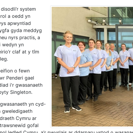
disodli’r system
orol a oedd yn
ys apwyntiad
ygfa gyda meddyg
neu nyrs practis, a
i wedyn yn
irio’r claf at y tîm
leg.
leifion o fewn
wr Penderi gael
iad i'r gwasanaeth
byty Singleton.
 gwasanaeth yn cyd-
â gweledigaeth
draeth Cymru ar
 trawsnewid gofal
enol ledled Cymru, a’r pwyslais ar ddarparu ystod o wasana