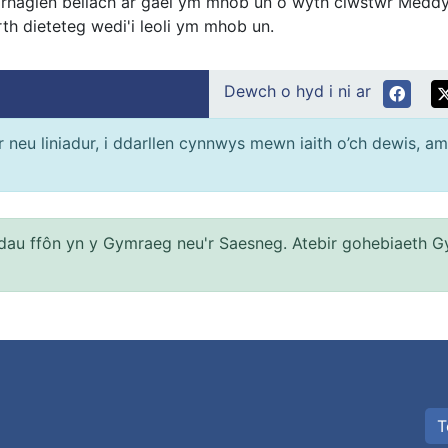
 rhaglen bellach ar gael ym mhob un o wyth clwstwr Medd
th dieteteg wedi'i leoli ym mhob un.
Dewch o hyd i ni ar
neu liniadur, i ddarllen cynnwys mewn iaith o’ch dewis, am
au ffôn yn y Gymraeg neu'r Saesneg. Atebir gohebiaeth G
T