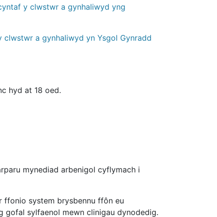
cyntaf y clwstwr a gynhaliwyd yng
 y clwstwr a gynhaliwyd yn Ysgol Gynradd
c hyd at 18 oed.
rparu mynediad arbenigol cyflymach i
r ffonio system brysbennu ffôn eu
g gofal sylfaenol mewn clinigau dynodedig.