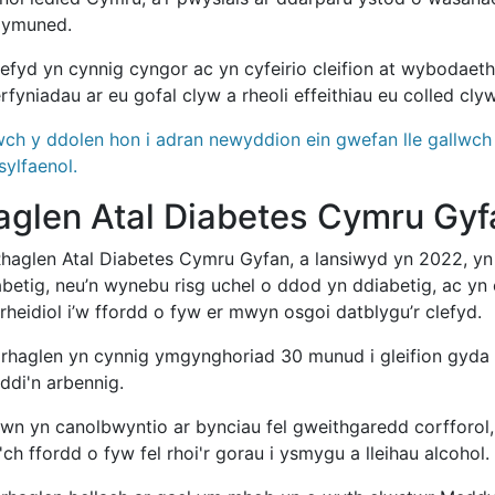
gymuned.
efyd yn cynnig cyngor ac yn cyfeirio cleifion at wybodaeth
fyniadau ar eu gofal clyw a rheoli effeithiau eu colled clyw
wch y ddolen hon i adran newyddion ein gwefan lle gallw
sylfaenol.
aglen Atal Diabetes Cymru Gyf
haglen Atal Diabetes Cymru Gyfan, a lansiwyd yn 2022, yn
abetig, neu’n wynebu risg uchel o ddod yn ddiabetig, ac yn
heidiol i’w ffordd o fyw er mwyn osgoi datblygu’r clefyd.
 rhaglen yn cynnig ymgynghoriad 30 munud i gleifion gyda 
ddi'n arbennig.
wn yn canolbwyntio ar bynciau fel gweithgaredd corfforol
 i'ch ffordd o fyw fel rhoi'r gorau i ysmygu a lleihau alcohol.