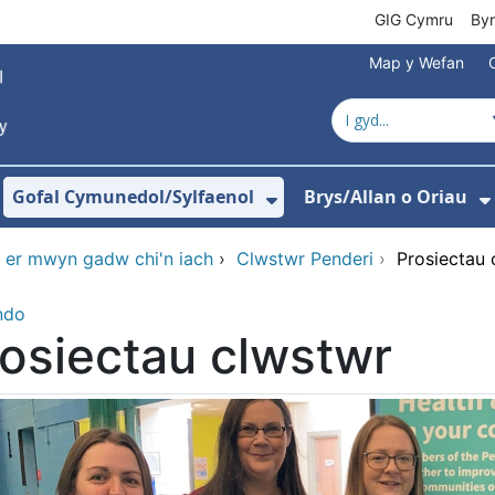
GIG Cymru
By
Map y Wefan
Gofal Cymunedol/Sylfaenol
Brys/Allan o Oriau
ewislen ar gyfer Amdanom Ni
angos isddewislen ar gyfer Ysbytai
Dangos isddewislen
d er mwyn gadw chi'n iach
›
Clwstwr Penderi
›
Prosiectau 
ndo
osiectau clwstwr