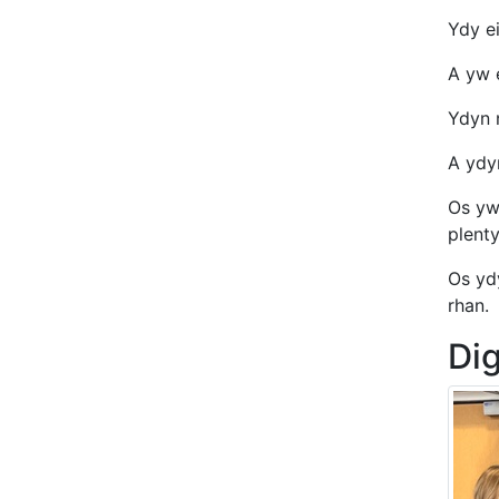
Ydy e
A yw e
Ydyn 
A ydy
Os yw
plenty
Os yd
rhan.
Dig