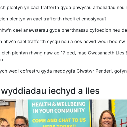
ich plentyn yn cael trafferth gyda phwysau arholiadau neu
ich plentyn yn cael trafferth rheoli ei emosiynau?
nhw'n cael anawsterau gyda pherthnasau cyfoedion neu de
n nhw'n cael trafferth cysgu neu a oes newid wedi bod i'w
 eich plentyn rhwng naw ac 17 oed, mae Gwasanaeth Lles Ba
n.
ych wedi cofrestru gyda meddygfa Clwstwr Penderi, gofynn
wyddiadau iechyd a lles