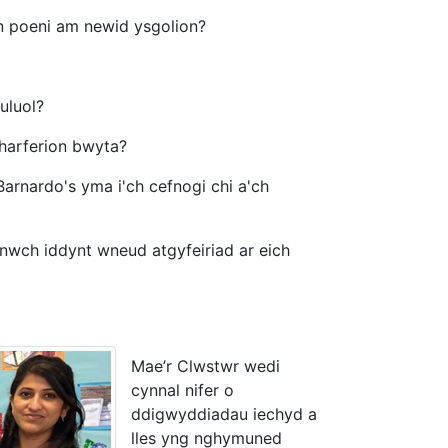
'n poeni am newid ysgolion?
uluol?
 harferion bwyta?
rnardo's yma i'ch cefnogi chi a'ch
wch iddynt wneud atgyfeiriad ar eich
Mae’r Clwstwr wedi
cynnal nifer o
ddigwyddiadau iechyd a
lles yng nghymuned