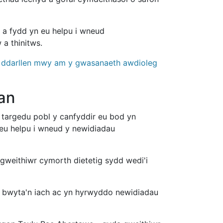
 a fydd yn eu helpu i wneud
 a thinitws.
ch ddarllen mwy am y gwasanaeth awdioleg
an
 targedu pobl y canfyddir eu bod yn
 eu helpu i wneud y newidiadau
gweithiwr cymorth dietetig sydd wedi'i
, bwyta'n iach ac yn hyrwyddo newidiadau