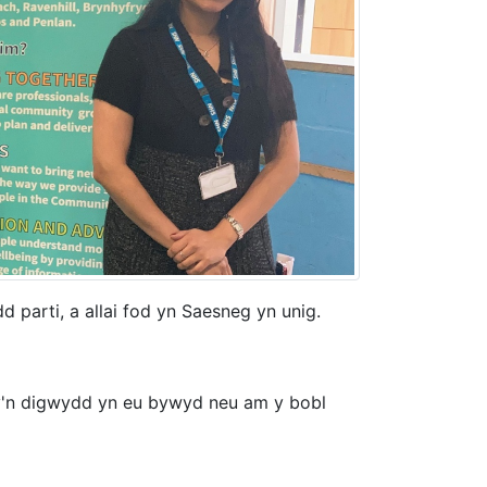
parti, a allai fod yn Saesneg yn unig.
sy'n digwydd yn eu bywyd neu am y bobl