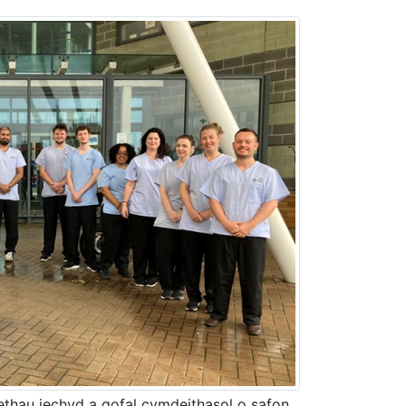
ethau iechyd a gofal cymdeithasol o safon