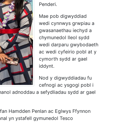
Penderi.
Mae pob digwyddiad
wedi cynnwys grwpiau a
gwasanaethau iechyd a
chymunedol lleol sydd
wedi darparu gwybodaeth
ac wedi cyfeirio pobl at y
cymorth sydd ar gael
iddynt.
Nod y digwyddiadau fu
cefnogi ac ysgogi pobl i
hanol adnoddau a sefydliadau sydd ar gael
lfan Hamdden Penlan ac Eglwys Ffynnon
nnal yn ystafell gymunedol Tesco