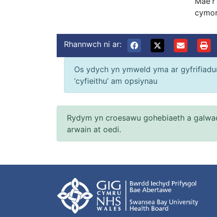
Mae'r
cymor
Rhannwch ni ar:
Os ydych yn ymweld yma ar gyfrifiadur 
‘cyfieithu’ am opsiynau
Rydym yn croesawu gohebiaeth a galwad
arwain at oedi.