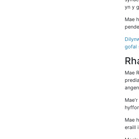
yn y 
Mae h
pender
Dilyn
gofal 
Rh
Mae R
predi
angenr
Mae'r
hyffor
Mae h
eraill