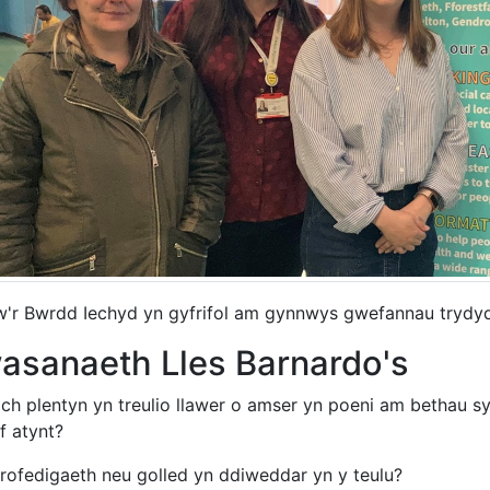
w'r Bwrdd Iechyd yn gyfrifol am gynnwys gwefannau trydydd 
asanaeth Lles Barnardo's
ich plentyn yn treulio llawer o amser yn poeni am bethau 
f atynt?
profedigaeth neu golled yn ddiweddar yn y teulu?