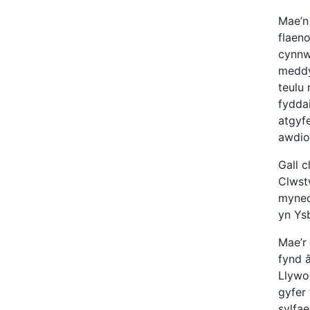
Mae’n 
flaen
cynnw
medd
teulu 
fydda
atgyfe
awdio
Gall c
Clwst
myned
yn Ys
Mae’r
fynd 
Llywo
gyfer
sylfa