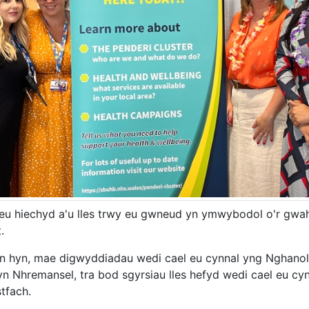
 eu hiechyd a'u lles trwy eu gwneud yn ymwybodol o'r gwa
.
n hyn, mae digwyddiadau wedi cael eu cynnal yng Nghano
 yn Nhremansel, tra bod sgyrsiau lles hefyd wedi cael eu cy
tfach.