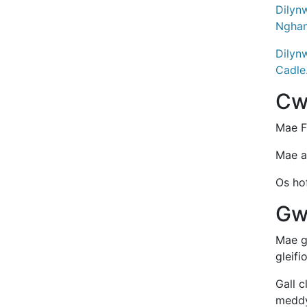
Dilyn
Nghan
Dilyn
Cadle
Cw
Mae F
Mae a
Os ho
Gw
Mae g
gleif
Gall 
meddy