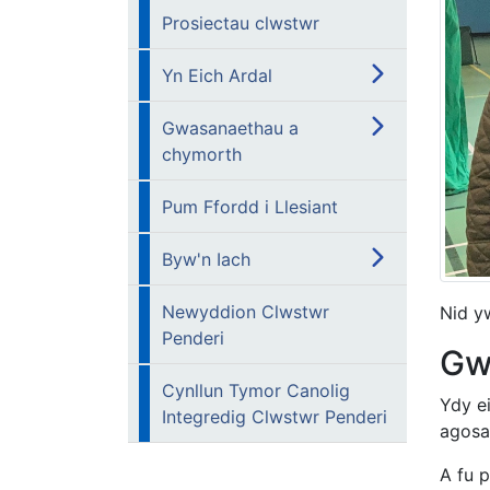
Prosiectau clwstwr
Yn Eich Ardal
Gwasanaethau a
chymorth
Pum Ffordd i Llesiant
Byw'n Iach
Newyddion Clwstwr
Nid y
Penderi
Gw
Cynllun Tymor Canolig
Ydy e
Integredig Clwstwr Penderi
agosa
A fu 