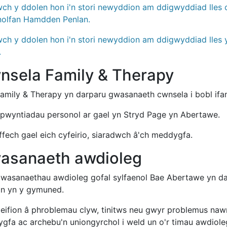
wch y ddolen hon i'n stori newyddion am ddigwyddiad lles 
olfan Hamdden Penlan.
wch y ddolen hon i'n stori newyddion am ddigwyddiad lles
.
nsela Family & Therapy
amily & Therapy yn darparu gwasanaeth cwnsela i bobl ifan
pwyntiadau personol ar gael yn Stryd Page yn Abertawe.
ffech gael eich cyfeirio, siaradwch â'ch meddygfa.
asanaeth awdioleg
wasanaethau awdioleg gofal sylfaenol Bae Abertawe yn da
ion yn y gymuned.
cleifion â phroblemau clyw, tinitws neu gwyr problemus naw
gfa ac archebu'n uniongyrchol i weld un o'r timau awdiole