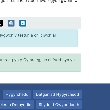
ygon Teulu Bae Abertawe - gyda gweithiwr
lygwch y testun a chliciwch ar
ymraeg yn y Gymraeg, ac ni fydd hyn yn
Hygyrchedd
Datganiad Hygyrchedd
elerau Defnyddio
Rhyddid Gwybodaeth