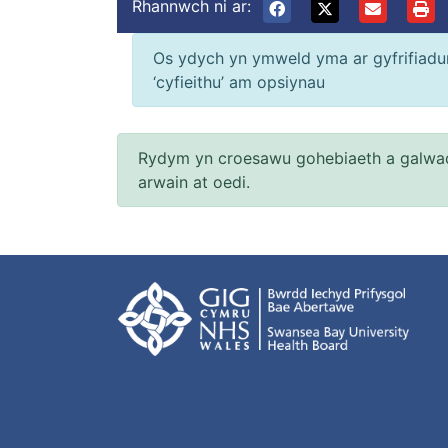
Rhannwch ni ar:
Os ydych yn ymweld yma ar gyfrifiadur 
‘cyfieithu’ am opsiynau
Rydym yn croesawu gohebiaeth a galwad
arwain at oedi.