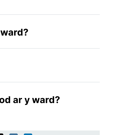
y ward?
dod ar y ward?