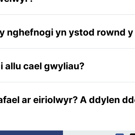
 fy nghefnogi yn ystod rownd 
i allu cael gwyliau?
gafael ar eiriolwyr? A ddylen d