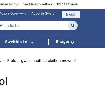
rddau Iechyd
Ymddiriedolaethau
GIG 111 Cymru
Osgoi'r Gwe-lywio
Adborth Gwefan
English
Chwilio
Rhagor
Gweithio i ni
 ar gyfer Gofal Cymunedol/Sylfaenol
Dangos isddewislen ar gyfer Brys/Allan o Ori
Dangos isddewislen ar gyfer G
wl
›
Ffolder gwasanaethau cleifion mewnol
ol