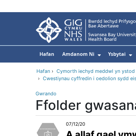
Neidio i'r prif gynnwy
Hafan
Amdanom Ni
Ysbytai
Dangos isdd
D
Hafan
›
Cymorth iechyd meddwl yn ystod
›
Cwestiynau cyffredin i oedolion sydd 
Gwrando
Ffolder gwasan
07/12/20
A allaf gael y