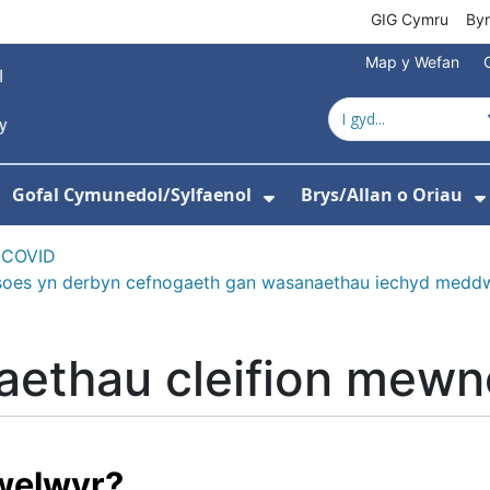
GIG Cymru
By
Map y Wefan
Gofal Cymunedol/Sylfaenol
Brys/Allan o Oriau
ewislen ar gyfer Amdanom Ni
angos isddewislen ar gyfer Ysbytai
Dangos isddewislen
 COVID
eisoes yn derbyn cefnogaeth gan wasanaethau iechyd medd
aethau cleifion mewn
mwelwyr?