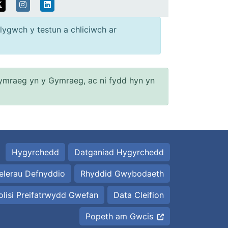
lygwch y testun a chliciwch ar
ymraeg yn y Gymraeg, ac ni fydd hyn yn
Hygyrchedd
Datganiad Hygyrchedd
elerau Defnyddio
Rhyddid Gwybodaeth
olisi Preifatrwydd Gwefan
Data Cleifion
Popeth am Gwcis