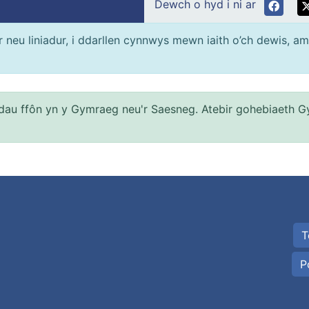
Dewch o hyd i ni ar
neu liniadur, i ddarllen cynnwys mewn iaith o’ch dewis, am
au ffôn yn y Gymraeg neu'r Saesneg. Atebir gohebiaeth G
T
P