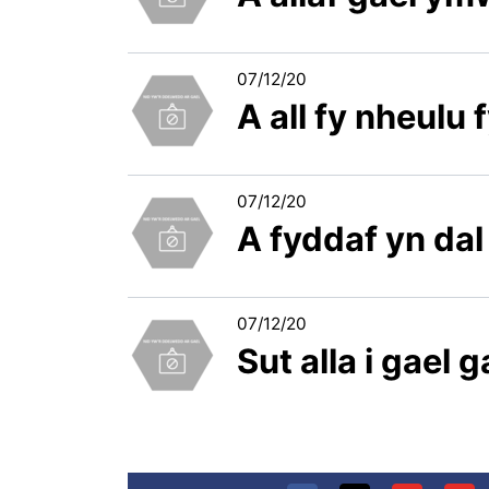
07/12/20
A all fy nheulu
07/12/20
A fyddaf yn dal 
07/12/20
Sut alla i gael 