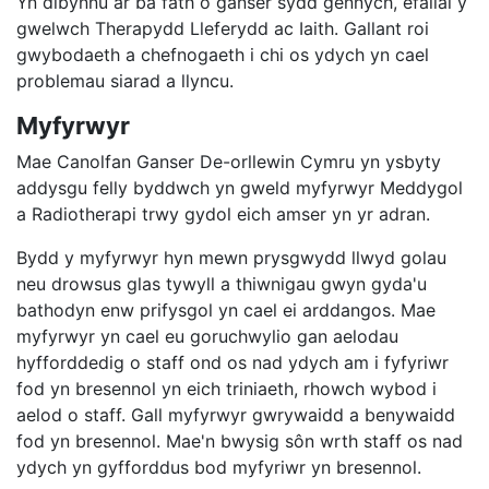
Yn dibynnu ar ba fath o ganser sydd gennych, efallai y
gwelwch Therapydd Lleferydd ac Iaith. Gallant roi
gwybodaeth a chefnogaeth i chi os ydych yn cael
problemau siarad a llyncu.
Myfyrwyr
Mae Canolfan Ganser De-orllewin Cymru yn ysbyty
addysgu felly byddwch yn gweld myfyrwyr Meddygol
a Radiotherapi trwy gydol eich amser yn yr adran.
Bydd y myfyrwyr hyn mewn prysgwydd llwyd golau
neu drowsus glas tywyll a thiwnigau gwyn gyda'u
bathodyn enw prifysgol yn cael ei arddangos. Mae
myfyrwyr yn cael eu goruchwylio gan aelodau
hyfforddedig o staff ond os nad ydych am i fyfyriwr
fod yn bresennol yn eich triniaeth, rhowch wybod i
aelod o staff. Gall myfyrwyr gwrywaidd a benywaidd
fod yn bresennol. Mae'n bwysig sôn wrth staff os nad
ydych yn gyfforddus bod myfyriwr yn bresennol.