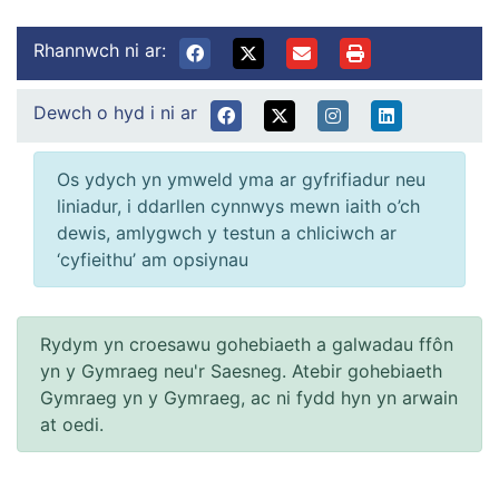
Rhannwch ni ar:
Dewch o hyd i ni ar
Os ydych yn ymweld yma ar gyfrifiadur neu
liniadur, i ddarllen cynnwys mewn iaith o’ch
dewis, amlygwch y testun a chliciwch ar
‘cyfieithu’ am opsiynau
Rydym yn croesawu gohebiaeth a galwadau ffôn
yn y Gymraeg neu'r Saesneg. Atebir gohebiaeth
Gymraeg yn y Gymraeg, ac ni fydd hyn yn arwain
at oedi.