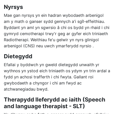
Nyrsys
Mae gan nyrsys yn ein hadran wybodaeth arbenigol
am y math o ganser sydd gennych a'i sgîl-effeithiau.
Byddant yn aml yn sgwrsio â chi os bydd yn rhaid i chi
gymryd cemotherapi trwy'r geg ar gyfer eich triniaeth
Radiotherapi. Weithiau fe'u gelwir yn nyrs glinigol
arbenigol (CNS) neu uwch ymarferydd nyrsio
.
Dietegydd
Efallai y byddwch yn gweld dietegydd unwaith yr
wythnos yn ystod eich triniaeth os ydym yn trin ardal a
fydd yn achosi trafferth i chi fwyta.
Gallant roi
gwybodaeth a chyngor i chi am fwyd ac
atchwanegiadau bwyd.
Therapydd lleferydd ac iaith (
Speech
and language therapist -
SLT)