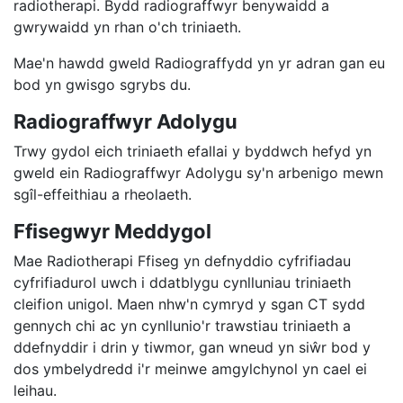
radiotherapi.
Bydd radiograffwyr benywaidd a
gwrywaidd yn rhan o'ch triniaeth.
Mae'n hawdd gweld Radiograffydd yn yr adran gan eu
bod yn gwisgo sgrybs du.
Radiograffwyr Adolygu
Trwy gydol eich triniaeth efallai y byddwch hefyd yn
gweld ein Radiograffwyr Adolygu sy'n arbenigo mewn
sgîl-effeithiau a rheolaeth.
Ffisegwyr Meddygol
Mae Radiotherapi Ffiseg yn defnyddio cyfrifiadau
cyfrifiadurol uwch i ddatblygu cynlluniau triniaeth
cleifion unigol. Maen nhw'n cymryd y sgan CT sydd
gennych chi ac yn cynllunio'r trawstiau triniaeth a
ddefnyddir i drin y tiwmor, gan wneud yn siŵr bod y
dos ymbelydredd i'r meinwe amgylchynol yn cael ei
leihau.