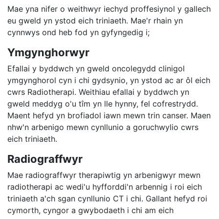
Mae yna nifer o weithwyr iechyd proffesiynol y gallech
eu gweld yn ystod eich triniaeth. Mae'r rhain yn
cynnwys ond heb fod yn gyfyngedig i;
Ymgynghorwyr
Efallai y byddwch yn gweld oncolegydd clinigol
ymgynghorol cyn i chi gydsynio, yn ystod ac ar ôl eich
cwrs Radiotherapi. Weithiau efallai y byddwch yn
gweld meddyg o'u tîm yn lle hynny, fel cofrestrydd.
Maent hefyd yn brofiadol iawn mewn trin canser. Maen
nhw'n arbenigo mewn cynllunio a goruchwylio cwrs
eich triniaeth.
Radiograffwyr
Mae radiograffwyr therapiwtig yn arbenigwyr mewn
radiotherapi ac wedi'u hyfforddi'n arbennig i roi eich
triniaeth a'ch sgan cynllunio CT i chi. Gallant hefyd roi
cymorth, cyngor a gwybodaeth i chi am eich