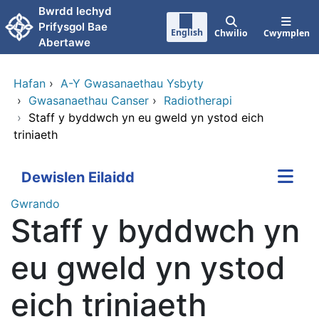
Neidio i'r prif gynnwy
Bwrdd lechyd
Prifysgol Bae
English
Chwilio
Cwymplen
Abertawe
Hafan
›
A-Y Gwasanaethau Ysbyty
›
Gwasanaethau Canser
›
Radiotherapi
›
Staff y byddwch yn eu gweld yn ystod eich
triniaeth
Dewislen Eilaidd
Gwrando
Staff y byddwch yn
eu gweld yn ystod
eich triniaeth