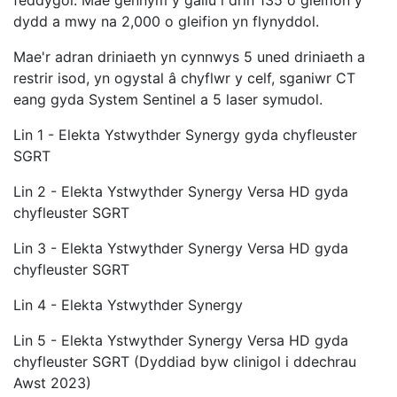
feddygol. Mae gennym y gallu i drin 135 o gleifion y
dydd a mwy na 2,000 o gleifion yn flynyddol.
Mae'r adran driniaeth yn cynnwys 5 uned driniaeth a
restrir isod, yn ogystal â chyflwr y celf, sganiwr CT
eang gyda System Sentinel a 5 laser symudol.
Lin 1 - Elekta Ystwythder Synergy gyda chyfleuster
SGRT
Lin 2 - Elekta Ystwythder Synergy Versa HD gyda
chyfleuster SGRT
Lin 3 - Elekta Ystwythder Synergy Versa HD gyda
chyfleuster SGRT
Lin 4 - Elekta Ystwythder Synergy
Lin 5 - Elekta Ystwythder Synergy Versa HD gyda
chyfleuster SGRT (Dyddiad byw clinigol i ddechrau
Awst 2023)