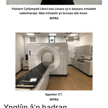
Peiriant Cyflymydd Llinol neu Linacs sy'n darparu triniaeth
radiotherapi. Mae triniaeth yn broses ddi-boen.
BIPBA
Sganiwr CT.
BIPBA
Ynglŷn â'n hadran