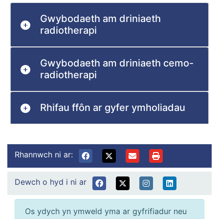
Gwybodaeth am driniaeth
radiotherapi
Gwybodaeth am driniaeth cemo-
radiotherapi
Rhifau ffôn ar gyfer ymholiadau
Rhannwch ni ar:
Dewch o hyd i ni ar
Os ydych yn ymweld yma ar gyfrifiadur neu