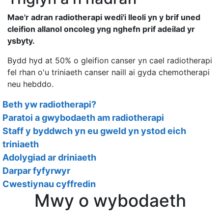
Mae'r adran radiotherapi wedi'i lleoli yn y brif uned
cleifion allanol oncoleg yng nghefn prif adeilad yr
ysbyty.
Bydd hyd at 50% o gleifion canser yn cael radiotherapi
fel rhan o'u triniaeth canser naill ai gyda chemotherapi
neu hebddo.
Beth yw radiotherapi?
Paratoi a gwybodaeth am radiotherapi
Staff y byddwch yn eu gweld yn ystod eich
triniaeth
Adolygiad ar driniaeth
Darpar fyfyrwyr
Cwestiynau cyffredin
Mwy o wybodaeth