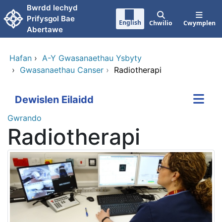
Neidio i'r prif gynnwy
Bwrdd lechyd
Prifysgol Bae
English
Chwilio
Cwymplen
Abertawe
Hafan
›
A-Y Gwasanaethau Ysbyty
›
Gwasanaethau Canser
›
Radiotherapi
Dewislen Eilaidd
Gwrando
Radiotherapi