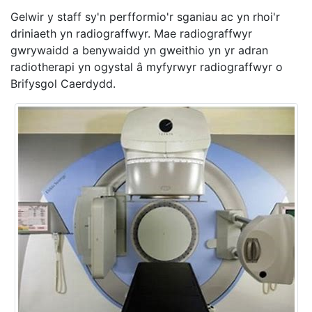
Gelwir y staff sy'n perfformio'r sganiau ac yn rhoi'r
driniaeth yn radiograffwyr. Mae radiograffwyr
gwrywaidd a benywaidd yn gweithio yn yr adran
radiotherapi yn ogystal â myfyrwyr radiograffwyr o
Brifysgol Caerdydd.