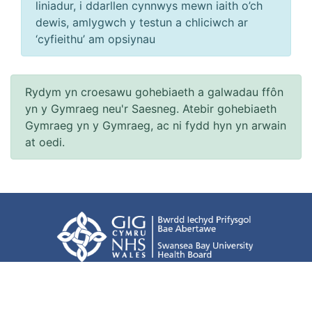
liniadur, i ddarllen cynnwys mewn iaith o’ch
dewis, amlygwch y testun a chliciwch ar
‘cyfieithu’ am opsiynau
Rydym yn croesawu gohebiaeth a galwadau ffôn
yn y Gymraeg neu'r Saesneg. Atebir gohebiaeth
Gymraeg yn y Gymraeg, ac ni fydd hyn yn arwain
at oedi.
Hygyrchedd