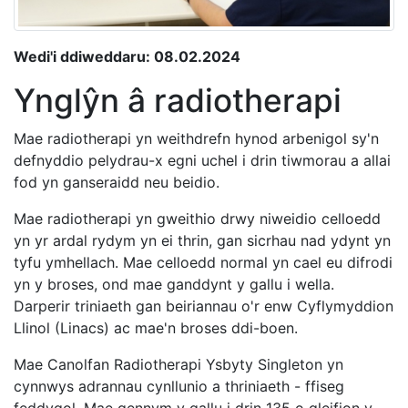
Wedi'i ddiweddaru: 08.02.2024
Ynglŷn â radiotherapi
Mae radiotherapi yn weithdrefn hynod arbenigol sy'n
defnyddio pelydrau-x egni uchel i drin tiwmorau a allai
fod yn ganseraidd neu beidio.
Mae radiotherapi yn gweithio drwy niweidio celloedd
yn yr ardal rydym yn ei thrin, gan sicrhau nad ydynt yn
tyfu ymhellach. Mae celloedd normal yn cael eu difrodi
yn y broses, ond mae ganddynt y gallu i wella.
Darperir triniaeth gan beiriannau o'r enw Cyflymyddion
Llinol (Linacs) ac mae'n broses ddi-boen.
Mae Canolfan Radiotherapi Ysbyty Singleton yn
cynnwys adrannau cynllunio a thriniaeth - ffiseg