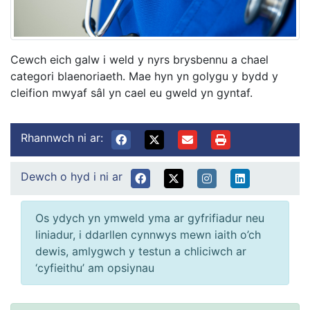
Cewch eich galw i weld y nyrs brysbennu a chael
categori blaenoriaeth. Mae hyn yn golygu y bydd y
cleifion mwyaf sâl yn cael eu gweld yn gyntaf.
Rhannwch ni ar:
Dewch o hyd i ni ar
Os ydych yn ymweld yma ar gyfrifiadur neu
liniadur, i ddarllen cynnwys mewn iaith o’ch
dewis, amlygwch y testun a chliciwch ar
‘cyfieithu’ am opsiynau