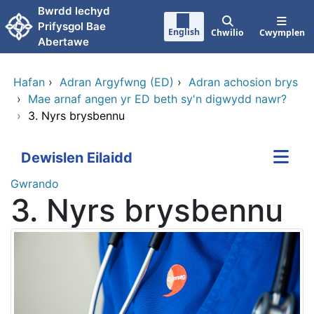
Neidio i'r prif gynnwy
Bwrdd lechyd
Prifysgol Bae
English
Chwilio
Cwymplen
Abertawe
Hafan
›
Adran Argyfwng (ED)
›
Adran achosion brys
›
Mae arnaf angen yr ED beth sy'n digwydd nawr?
›
3. Nyrs brysbennu
Dewislen Eilaidd
Gwrando
3. Nyrs brysbennu