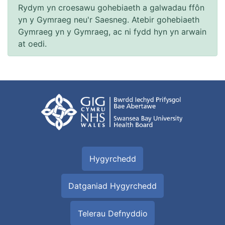
Rydym yn croesawu gohebiaeth a galwadau ffôn
yn y Gymraeg neu'r Saesneg. Atebir gohebiaeth
Gymraeg yn y Gymraeg, ac ni fydd hyn yn arwain
at oedi.
Hygyrchedd
Datganiad Hygyrchedd
Telerau Defnyddio