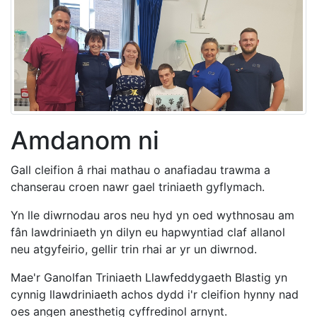
Amdanom ni
Gall cleifion â rhai mathau o anafiadau trawma a
chanserau croen nawr gael triniaeth gyflymach.
Yn lle diwrnodau aros neu hyd yn oed wythnosau am
fân lawdriniaeth yn dilyn eu hapwyntiad claf allanol
neu atgyfeirio, gellir trin rhai ar yr un diwrnod.
Mae'r Ganolfan Triniaeth Llawfeddygaeth Blastig yn
cynnig llawdriniaeth achos dydd i'r cleifion hynny nad
oes angen anesthetig cyffredinol arnynt.