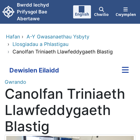
Neidio i'r prif gynnwy
Bwrdd lechyd
Prifysgol Bae
English
Chwilio
Cwymplen
Abertawe
Hafan
›
A-Y Gwasanaethau Ysbyty
›
Llosgiadau a Phlastigau
›
Canolfan Triniaeth Llawfeddygaeth Blastig
Dewislen Eilaidd
Gwrando
Canolfan Triniaeth
Llawfeddygaeth
Blastig