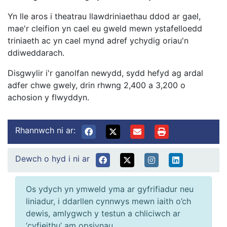
Yn lle aros i theatrau llawdriniaethau ddod ar gael,
mae'r cleifion yn cael eu gweld mewn ystafelloedd
triniaeth ac yn cael mynd adref ychydig oriau'n
ddiweddarach.
Disgwylir i'r ganolfan newydd, sydd hefyd ag ardal
adfer chwe gwely, drin rhwng 2,400 a 3,200 o
achosion y flwyddyn.
Rhannwch ni ar:
Dewch o hyd i ni ar
Os ydych yn ymweld yma ar gyfrifiadur neu
liniadur, i ddarllen cynnwys mewn iaith o’ch
dewis, amlygwch y testun a chliciwch ar
‘cyfieithu’ am opsiynau