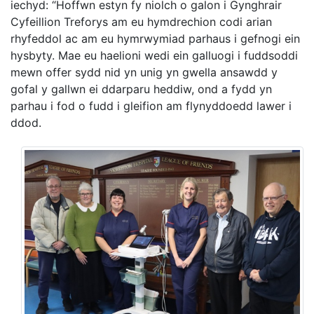
iechyd: “Hoffwn estyn fy niolch o galon i Gynghrair
Cyfeillion Treforys am eu hymdrechion codi arian
rhyfeddol ac am eu hymrwymiad parhaus i gefnogi ein
hysbyty. Mae eu haelioni wedi ein galluogi i fuddsoddi
mewn offer sydd nid yn unig yn gwella ansawdd y
gofal y gallwn ei ddarparu heddiw, ond a fydd yn
parhau i fod o fudd i gleifion am flynyddoedd lawer i
ddod.