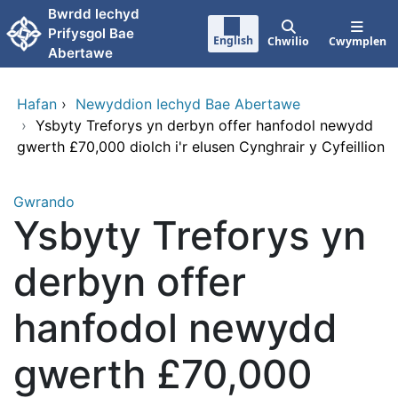
Neidio i'r prif gynnwy
Bwrdd lechyd
Prifysgol Bae
English
Chwilio
Cwymplen
Abertawe
Hafan
›
Newyddion Iechyd Bae Abertawe
›
Ysbyty Treforys yn derbyn offer hanfodol newydd
gwerth £70,000 diolch i'r elusen Cynghrair y Cyfeillion
Gwrando
Ysbyty Treforys yn
derbyn offer
hanfodol newydd
gwerth £70,000