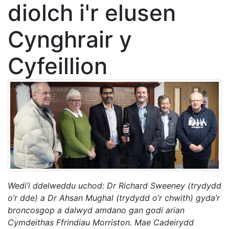
diolch i'r elusen
Cynghrair y
Cyfeillion
Wedi’i ddelweddu uchod: Dr Richard Sweeney (trydydd
o’r dde) a Dr Ahsan Mughal (trydydd o’r chwith) gyda’r
broncosgop a dalwyd amdano gan godi arian
Cymdeithas Ffrindiau Morriston. Mae Cadeirydd