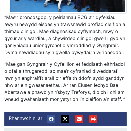
“Mae’r broncosgop, y peiriannau ECG a’r dyfeisiau
awyru newydd eisoes yn trawsnewid profiad cleifion a
thimau clinigol. Mae diagnosisau cyflymach, mwy o
gysur ar y wardiau, a chywirdeb clinigol gwell i gyd yn
ganlyniadau uniongyrchol o ymroddiad y Gynghrair.
Dyma newidiadau sy’n gwella bywydau’n wirioneddol.
“Mae gan Gynghrair y Cyfeillion etifeddiaeth eithriadol
o ofal a thrugaredd, ac mae’r cyfraniad diweddaraf
hwn yn enghraifft arall o’r effaith ddofn sydd ganddyn
nhw ar ein gwasanaethau. Ar ran Elusen Iechyd Bae
Abertawe a phawb yn Ysbyty Treforys, diolch i chi am
wneud gwahaniaeth mor ystyrlon i’n cleifion a’n staff.
”
Rhannwch ni ar: