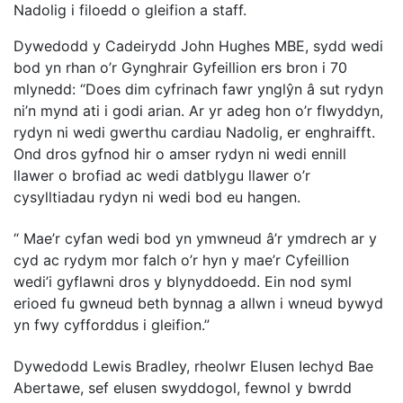
Nadolig i filoedd o gleifion a staff.
Dywedodd y Cadeirydd John Hughes MBE, sydd wedi
bod yn rhan o’r Gynghrair Gyfeillion ers bron i 70
mlynedd:
“Does dim cyfrinach fawr ynglŷn â sut rydyn
ni’n mynd ati i godi arian. Ar yr adeg hon o’r flwyddyn,
rydyn ni wedi gwerthu cardiau Nadolig, er enghraifft.
Ond dros gyfnod hir o amser rydyn ni wedi ennill
llawer o brofiad ac wedi datblygu llawer o’r
cysylltiadau rydyn ni wedi bod eu hangen.
“
Mae’r cyfan wedi bod yn ymwneud â’r ymdrech ar y
cyd ac rydym mor falch o’r hyn y mae’r Cyfeillion
wedi’i gyflawni dros y blynyddoedd. Ein nod syml
erioed fu gwneud beth bynnag a allwn i wneud bywyd
yn fwy cyfforddus i gleifion.”
Dywedodd Lewis Bradley, rheolwr Elusen Iechyd Bae
Abertawe, sef elusen swyddogol, fewnol y bwrdd