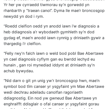
Yr her yw cyrraedd tiwmorau sy’n gorwedd yn
rhanbarth y “traean canol”. Dyma lle mae’r broncosgop
newydd yn dod i rym.
“Roedd cleifion oedd yn anodd iawn i’w diagnosio a
heb ddiagnosis a’r wybodaeth gymhleth sy’n dod
gydag ef, mae’n anodd iawn cynnig y driniaeth gywir a
thargedig i’r cleifion.
"Felly rwy'n falch iawn o weld bod pobl Bae Abertawe
yn cael diagnosis cyflym gan eu bwrdd iechyd eu
hunain
, gan roi mynediad iddynt at driniaeth sy'n
achub bywydau.
“Nid darn o git yn unig yw’r broncosgop hwn, mae’n
symbol bod tîm canser yr ysgyfaint ym Mae Abertawe
wedi dechrau adeiladu canolfan ragoriaeth
ddiagnostig. Ein nod yw gwneud Bae Abertawe yn
enghraifft ddisglair o ofal canser yr ysgyfaint gorau