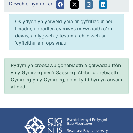
Dewch o hyd i ni ar
Os ydych yn ymweld yma ar gyfrifiadur neu
liniadur, i ddarllen cynnwys mewn iaith o’ch
dewis, amlygwch y testun a chliciwch ar
‘cyfieithu’ am opsiynau
Rydym yn croesawu gohebiaeth a galwadau ffôn
yn y Gymraeg neu'r Saesneg. Atebir gohebiaeth
Gymraeg yn y Gymraeg, ac ni fydd hyn yn arwain
at oedi.