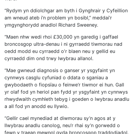
“Rydym yn ddiolchgar am byth i Gynghrair y Cyfeillion
am wneud ateb i’n problem yn bosibl,” meddai’r
ymgynghorydd anadlol Richard Sweeney.
“Maen nhw wedi rhoi £30,000 yn garedig i gaffael
broncosgop ultra-denau i ni gyrraedd tiwmorau nad
oedd modd eu cyrraedd o'r blaen neu y gellid eu
cyrraedd dim ond trwy lwybrau allanol.
“Mae gwneud diagnosis o ganser yr ysgyfaint yn
cynnwys casglu cyfuniad o ddata o sganiau a
gwybodaeth o fiopsïau o feinwe’r tiwmor ei hun. Gall
yr olaf fod yn heriol pan fydd yr ysgyfaint yn cynnwys
rhwydwaith cymhleth tebyg i goeden o lwybrau anadlu
a all fod yn anodd eu llywio.
“Gellir cael mynediad at diwmorau sy’n agos at y
llwybrau anadlu canolog, neu’r rhai sy’n gorwedd o
fewn y traean mewnol gyda broncosgop traddodiadol.