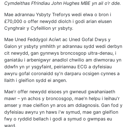
Cymdeithas Ffrindiau John Hughes MBE yn ail o’r dde.
Mae adrannau Ysbyty Treforys wedi elwa o bron i
£70,000 o offer newydd diolch i godi arian elusen
Cynghrair y Cyfeillion yr ysbyty.
Mae Uned Feddygol Acíwt ac Uned Gofal Dwys y
Galon yr ysbyty ymhlith yr adrannau sydd wedi derbyn
cit newydd, gan gynnwys broncosgop ultra-denau, i
ganiatáu i arbenigwyr anadlol chwilio am diwmorau yn
ddwfn yn yr ysgyfaint, peiriannau ECG a dyfeisiau
awyru gofal coronaidd sy'n darparu ocsigen cynnes a
llaith i gleifion sydd ei angen.
Mae'r offer newydd eisoes yn gwneud gwahaniaeth
mawr – yn achos y broncosgop, mae'n helpu i leihau'r
amser y mae cleifion yn aros am ddiagnosis. Gan fod y
dyfeisiau awyru yn haws i'w symud, mae gan gleifion
fwy o ryddid bellach i godi a symud o gwmpas eu
ward.