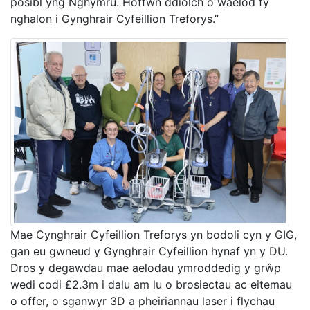
posibl yng Nghymru. Hoffwn ddiolch o waelod fy
nghalon i Gynghrair Cyfeillion Treforys.”
Mae Cynghrair Cyfeillion Treforys yn bodoli cyn y GIG,
gan eu gwneud y Gynghrair Cyfeillion hynaf yn y DU.
Dros y degawdau mae aelodau ymroddedig y grŵp
wedi codi £2.3m i dalu am lu o brosiectau ac eitemau
o offer, o sganwyr 3D a pheiriannau laser i flychau