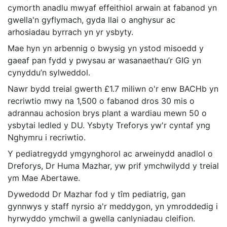
cymorth anadlu mwyaf effeithiol arwain at fabanod yn
gwella'n gyflymach, gyda llai o anghysur ac
arhosiadau byrrach yn yr ysbyty.
Mae hyn yn arbennig o bwysig yn ystod misoedd y
gaeaf pan fydd y pwysau ar wasanaethau’r GIG yn
cynyddu’n sylweddol.
Nawr bydd treial gwerth £1.7 miliwn o'r enw BACHb yn
recriwtio mwy na 1,500 o fabanod dros 30 mis o
adrannau achosion brys plant a wardiau mewn 50 o
ysbytai ledled y DU. Ysbyty Treforys yw'r cyntaf yng
Nghymru i recriwtio.
Y pediatregydd ymgynghorol ac arweinydd anadlol o
Dreforys, Dr Huma Mazhar, yw prif ymchwilydd y treial
ym Mae Abertawe.
Dywedodd Dr Mazhar fod y tîm pediatrig, gan
gynnwys y staff nyrsio a'r meddygon, yn ymroddedig i
hyrwyddo ymchwil a gwella canlyniadau cleifion.