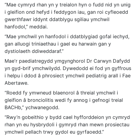
“Mae cymryd rhan yn y treialon hyn o fudd nid yn unig
i gleifion ond hefyd i feddygon iau, gan roi cyfleoedd
gwerthfawr iddynt ddatblygu sgiliau ymchwil
hanfodol,” meddai.
“Mae ymchwil yn hanfodol i ddatblygiad gofal iechyd,
gan alluogi triniaethau i gael eu harwain gan y
dystiolaeth ddiweddaraf.”
Mae'r paediatregydd ymgynghorol Dr Carwyn Dafydd
yn gyd-brif ymchwilydd. Dywedodd ei fod yn gyffrous
i helpu i ddod â phrosiect ymchwil pediatrig arall i Fae
Abertawe.
“Roedd fy ymwneud blaenorol â threial ymchwil i
gleifion â bronciolitis wedi fy annog i gefnogi treial
BACHb,” ychwanegodd.
“Rwy’n gobeithio y bydd cael hyfforddeion yn cymryd
rhan yn eu hysbrydoli i gymryd rhan mewn prosiectau
ymchwil pellach trwy gydol eu gyrfaoedd.”