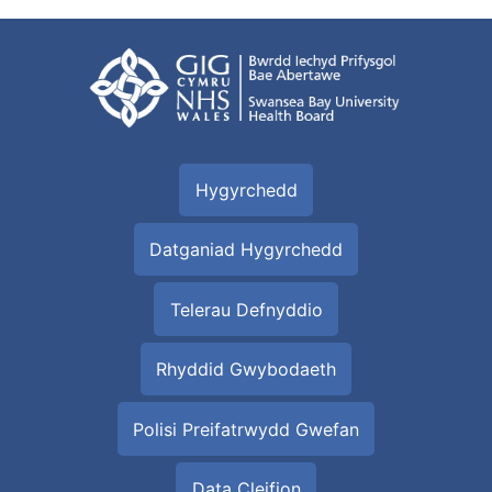
Hygyrchedd
Datganiad Hygyrchedd
Telerau Defnyddio
Rhyddid Gwybodaeth
Polisi Preifatrwydd Gwefan
Data Cleifion