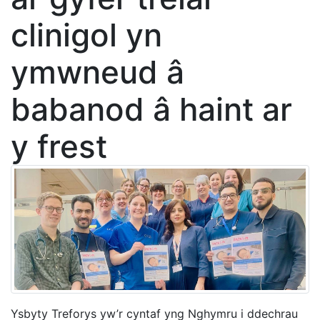
clinigol yn
ymwneud â
babanod â haint ar
y frest
Ysbyty Treforys yw’r cyntaf yng Nghymru i ddechrau