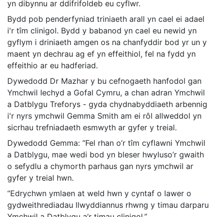
yn dibynnu ar ddifrifoldeb eu cyflwr.
Bydd pob penderfyniad triniaeth arall yn cael ei adael
i'r tîm clinigol. Bydd y babanod yn cael eu newid yn
gyflym i driniaeth amgen os na chanfyddir bod yr un
y
maent yn dechrau ag ef yn effeithiol, fel na fydd yn
effeithio ar eu hadferiad.
Dywedodd Dr Mazhar y bu cefnogaeth hanfodol gan
Ymchwil Iechyd a Gofal Cymru, a chan adran Ymchwil
a Datblygu Treforys - gyda chydnabyddiaeth arbennig
i'r nyrs ymchwil Gemma Smith am ei rôl allweddol yn
sicrhau trefniadaeth esmwyth ar gyfer y treial.
Dywedodd Gemma: “Fel rhan o’r tîm cyflawni Ymchwil
a Datblygu, mae wedi bod yn bleser hwyluso’r gwaith
o sefydlu a chymorth parhaus gan nyrs ymchwil ar
gyfer y treial hwn.
“Edrychwn ymlaen at weld hwn y cyntaf o lawer o
gydweithrediadau llwyddiannus rhwng y timau darparu
Ymchwil a Datblygu a’r timau clinigol.”