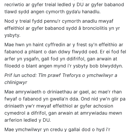
recriwtio ar gyfer treial ledled y DU ar gyfer babanod
tlawd sydd angen cymorth gyda’u hanadlu.
Nod y treial fydd pennu'r cymorth anadlu mwyaf
effeithiol ar gyfer babanod sydd â bronciolitis yn yr
ysbyty.
Mae hwn yn haint cyffredin ar y frest sy'n effeithio ar
fabanod a phlant o dan ddwy flwydd oed. Er ei fod fel
arfer yn ysgafn, gall fod yn ddifrifol, gan arwain at
filoedd o blant angen mynd i'r ysbyty bob blwyddyn.
Prif lun uchod: Tîm prawf Treforys o ymchwilwyr a
chlinigwyr
Mae amrywiaeth o driniaethau ar gael, ac mae'r rhan
fwyaf o fabanod yn gwella'n dda. Ond nid yw'n glir pa
driniaeth yw'r mwyaf effeithiol ar gyfer achosion
cymedrol a difrifol, gan arwain at amrywiadau mewn
arferion ledled y DU.
Mae ymchwilwyr yn credu y gallai dod o hyd i'r