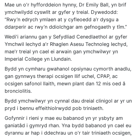
Mae un o'r hyfforddeion hynny, Dr Emily Ball, yn brif
ymchwilydd cyswllt ar gyfer y treial. Dywedodd:
“Rwy’n edrych ymlaen at y cyfleoedd a’r dysgu a
ddarperir ac rwy’n ddiolchgar am gefnogaeth y tîm.”
Wedi'i ariannu gan y Sefydliad Cenedlaethol ar gyfer
Ymchwil Iechyd a'r Rhaglen Asesu Technoleg Iechyd,
mae'r treial yn cael ei arwain gan ymchwilwyr yn
Imperial College yn Llundain.
Bydd yn cymharu gwahanol opsiynau cymorth anadlu,
gan gynnwys therapi ocsigen llif uchel, CPAP, ac
ocsigen safonol llaith, mewn plant dan 12 mis oed â
bronciolitis.
Bydd ymchwilwyr yn cynnal dau dreial clinigol ar yr un
pryd i bennu effeithiolrwydd pob triniaeth.
Gofynnir i rieni y mae eu babanod yn yr ysbyty am
ganiatâd i gymryd rhan. Yna bydd babanod yn cael eu
dyrannu ar hap i ddechrau un o'r tair triniaeth ocsigen,