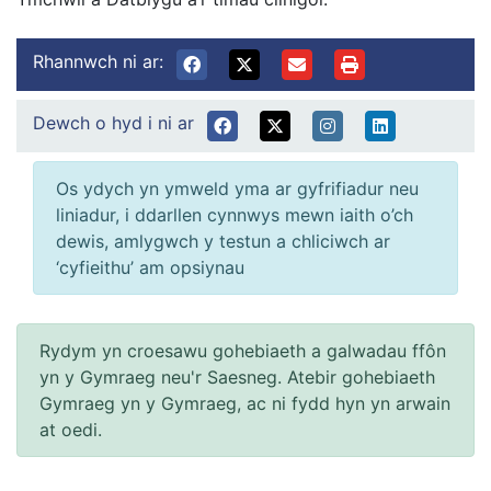
Rhannwch ni ar:
Dewch o hyd i ni ar
Os ydych yn ymweld yma ar gyfrifiadur neu
liniadur, i ddarllen cynnwys mewn iaith o’ch
dewis, amlygwch y testun a chliciwch ar
‘cyfieithu’ am opsiynau
Rydym yn croesawu gohebiaeth a galwadau ffôn
yn y Gymraeg neu'r Saesneg. Atebir gohebiaeth
Gymraeg yn y Gymraeg, ac ni fydd hyn yn arwain
at oedi.