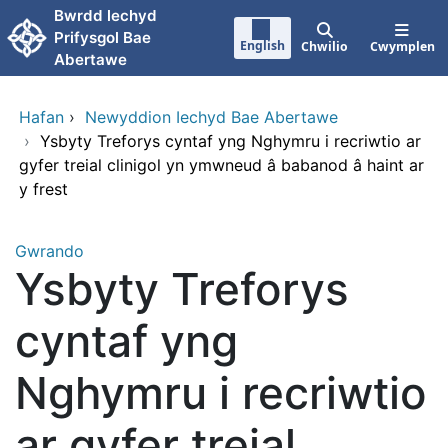
Neidio i'r prif gynnwy
Bwrdd lechyd
Prifysgol Bae
English
Chwilio
Cwymplen
Abertawe
Hafan
›
Newyddion Iechyd Bae Abertawe
›
Ysbyty Treforys cyntaf yng Nghymru i recriwtio ar
gyfer treial clinigol yn ymwneud â babanod â haint ar
y frest
Gwrando
Ysbyty Treforys
cyntaf yng
Nghymru i recriwtio
ar gyfer treial