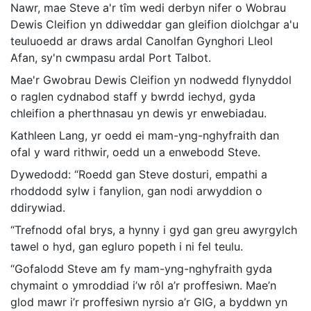
Nawr, mae Steve a'r tîm wedi derbyn nifer o Wobrau
Dewis Cleifion yn ddiweddar gan gleifion diolchgar a'u
teuluoedd ar draws ardal Canolfan Gynghori Lleol
Afan, sy'n cwmpasu ardal Port Talbot.
Mae'r Gwobrau Dewis Cleifion yn nodwedd flynyddol
o raglen cydnabod staff y bwrdd iechyd, gyda
chleifion a pherthnasau yn dewis yr enwebiadau.
Kathleen Lang, yr oedd ei mam-yng-nghyfraith dan
ofal y ward rithwir, oedd un a enwebodd Steve.
Dywedodd: “Roedd gan Steve dosturi, empathi a
rhoddodd sylw i fanylion, gan nodi arwyddion o
ddirywiad.
“Trefnodd ofal brys, a hynny i gyd gan greu awyrgylch
tawel o hyd, gan egluro popeth i ni fel teulu.
“Gofalodd Steve am fy mam-yng-nghyfraith gyda
chymaint o ymroddiad i’w rôl a’r proffesiwn. Mae’n
glod mawr i’r proffesiwn nyrsio a’r GIG, a byddwn yn