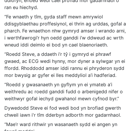
ddiofyn, erioed wedi cael profiad mor gadarnhaol o
ran eu hiechyd.
“Fe wnaeth y tîm, gyda staff mewn amrywiol
ddisgyblaethau proffesiynol, ei thrin ag urddas, gofal a
pharch. Fe wnaethon nhw gymryd amser i wrando arni,
i werthfawrogi’r hyn oedd ganddi i’w ddweud ac wrth
wneud iddi deimlo ei bod yn cael blaenoriaeth.
“Roedd Steve, a ddaeth i’r tŷ i gymryd ei phrawf
gwaed, ac ECG wedi hynny, mor dyner a sylwgar yn ei
ffordd. Rhoddodd amser iddi rannu ei phryderon sydd
mor bwysig ar gyfer ei lles meddyliol a’i hadferiad.
“Roedd y gwasanaeth yn gyflym yn ei ymateb a’i
weithredu ac roedd ganddi fudd o arbenigedd nifer o
weithwyr gofal iechyd gwahanol mewn cyfnod byr.”
Dywedodd Steve ei fod wedi bod yn brofiad gwerth
chweil iawn i'r tîm dderbyn adborth mor gadarnhaol.
“Mae’r ward rithwir yn wasanaeth sydd ei angen yn