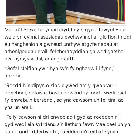
Mae rôl Steve fel ymarferydd nyrs gynorthwyol yn ei
weld yn cynnal asesiadau cychwynnol ar gleifion i nodi
eu hanghenion a gwneud unrhyw atgyfeiriadau at
arbenigeddau eraill fel therapyddion galwedigaethol
neu nyrsys ardal, er enghraifft.
“Gofal cleifion yw’r hyn sy’n fy nghadw i i fynd,”
meddai.
“Roedd hi’n dipyn o sioc clywed am y gwobrau. I
ddechrau, cefais e-bost i ddweud fy mod i wedi cael
fy enwebu’n bersonol, ac yna cawsom un fel tîm, ac
yna un arall.
“Felly cawson ni dri enwebiad i gyd ac roedden ni i
gyd wedi ein syfrdanu a’n llethu’n fawr. Mae cael un yn
gamp ond i dderbyn tri, roedden ni’n eithaf synnu.