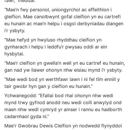
fawr,” meddai.
“Mae’n fwy personol, uniongyrchol ac effeithlon i
gleifion. Mae canolbwynt gofal cleifion yn eu cartrefi
eu hunain ac mae’n helpu i osgoi derbyniadau diangen
i’r ysbyty.
“Mae hefyd yn hwyluso rhyddhau cleifion yn
gynharach i helpu i leddfu’r pwysau oddi ar ein
hysbytai.
“Mae’r cleifion yn gwella’n well yn eu cartref eu hunain,
gan nad yw llawer ohonyn nhw eisiau mynd i’r ysbyty.
“Mae wedi bod yn werthfawr iawn i ni fel tîm ennill y
tair gwobr hyn gan y cleifion eu hunain.”
Ychwanegodd: “Efallai bod rhai ohonyn nhw wedi
mynd trwy gyfnod anodd neu wedi colli anwylyd ond
maen nhw wedi cymryd yr amser i rannu eu hadborth
cadarnhaol gyda ni.”
Mae'r Gwobrau Dewis Cleifion yn nodwedd flynyddol