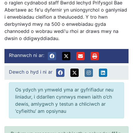
o raglen cydnabod staff Bwrdd Iechyd Prifysgol Bae
Abertawe ac fe'u dyfernir yn uniongyrchol o ganlyniad
i enwebiadau cleifion a theuluoedd. Y tro hwn
derbyniwyd mwy na 500 o enwebiadau gyda
channoedd o wobrau wedi'u rhoi ar draws mwy na
dwsin o ddigwyddiadau.
Rhannwch ni ar:
Dewch o hyd i ni ar
Os ydych yn ymweld yma ar gyfrifiadur neu
liniadur, i ddarllen cynnwys mewn iaith o’ch
dewis, amlygwch y testun a chliciwch ar
‘cyfieithu’ am opsiynau