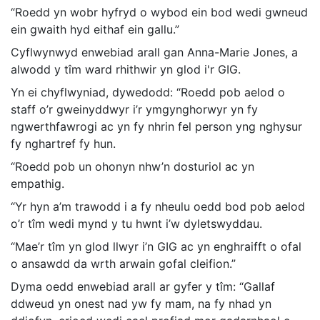
“Roedd yn wobr hyfryd o wybod ein bod wedi gwneud
ein gwaith hyd eithaf ein gallu.”
Cyflwynwyd enwebiad arall gan Anna-Marie Jones, a
alwodd y tîm ward rhithwir yn glod i'r GIG.
Yn ei chyflwyniad, dywedodd: “Roedd pob aelod o
staff o’r gweinyddwyr i’r ymgynghorwyr yn fy
ngwerthfawrogi ac yn fy nhrin fel person yng nghysur
fy nghartref fy hun.
“Roedd pob un ohonyn nhw’n dosturiol ac yn
empathig.
“Yr hyn a’m trawodd i a fy nheulu oedd bod pob aelod
o’r tîm wedi mynd y tu hwnt i’w dyletswyddau.
“Mae’r tîm yn glod llwyr i’n GIG ac yn enghraifft o ofal
o ansawdd da wrth arwain gofal cleifion.”
Dyma oedd enwebiad arall ar gyfer y tîm: “Gallaf
ddweud yn onest nad yw fy mam, na fy nhad yn