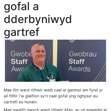
gofal a
dderbyniwyd
gartref
Mae tîm ward rithwir wedi cael ei ganmol am fynd yr
ail filltir i'w gleifion sy'n cael gofal yng nghysur eu
cartrefi eu hunain.
Mae gwaith gwych ward rithwir Afan, ac yn enwedig ei