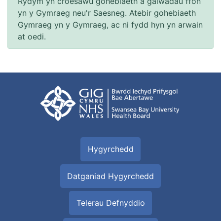
Rydym yn croesawu gohebiaeth a galwadau ffôn
yn y Gymraeg neu'r Saesneg. Atebir gohebiaeth
Gymraeg yn y Gymraeg, ac ni fydd hyn yn arwain
at oedi.
Hygyrchedd
Datganiad Hygyrchedd
Telerau Defnyddio