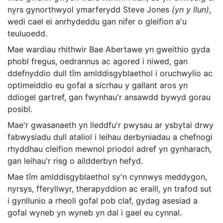
nyrs gynorthwyol ymarferydd Steve Jones
(yn y llun)
,
wedi cael ei anrhydeddu gan nifer o gleifion a'u
teuluoedd.
Mae wardiau rhithwir Bae Abertawe yn gweithio gyda
phobl fregus, oedrannus ac agored i niwed, gan
ddefnyddio dull tîm amlddisgyblaethol i oruchwylio ac
optimeiddio eu gofal a sicrhau y gallant aros yn
ddiogel gartref, gan fwynhau'r ansawdd bywyd gorau
posibl.
Mae'r gwasanaeth yn lleddfu'r pwysau ar ysbytai drwy
fabwysiadu dull ataliol i leihau derbyniadau a chefnogi
rhyddhau cleifion mewnol priodol adref yn gynharach,
gan leihau'r risg o aildderbyn hefyd.
Mae tîm amlddisgyblaethol sy'n cynnwys meddygon,
nyrsys, fferyllwyr, therapyddion ac eraill, yn trafod sut
i gynllunio a rheoli gofal pob claf, gydag asesiad a
gofal wyneb yn wyneb yn dal i gael eu cynnal.