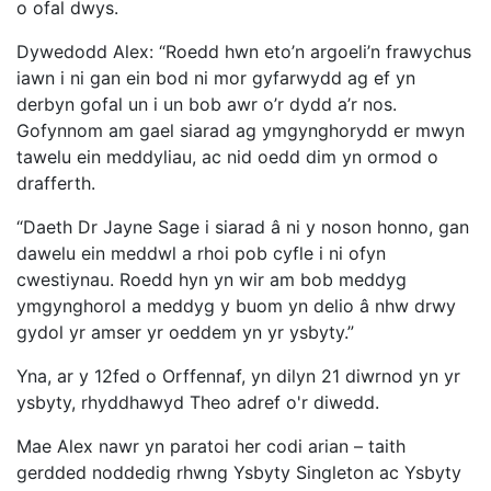
o ofal dwys.
Dywedodd Alex: “Roedd hwn eto’n argoeli’n frawychus
iawn i ni gan ein bod ni mor gyfarwydd ag ef yn
derbyn gofal un i un bob awr o’r dydd a’r nos.
Gofynnom am gael siarad ag ymgynghorydd er mwyn
tawelu ein meddyliau, ac nid oedd dim yn ormod o
drafferth.
“Daeth Dr Jayne Sage i siarad â ni y noson honno, gan
dawelu ein meddwl a rhoi pob cyfle i ni ofyn
cwestiynau. Roedd hyn yn wir am bob meddyg
ymgynghorol a meddyg y buom yn delio â nhw drwy
gydol yr amser yr oeddem yn yr ysbyty.”
Yna, ar y 12fed o Orffennaf, yn dilyn 21 diwrnod yn yr
ysbyty, rhyddhawyd Theo adref o'r diwedd.
Mae Alex nawr yn paratoi her codi arian – taith
gerdded noddedig rhwng Ysbyty Singleton ac Ysbyty