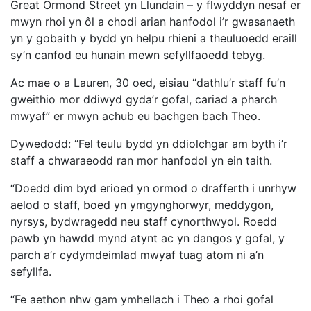
Great Ormond Street yn Llundain – y flwyddyn nesaf er
mwyn rhoi yn ôl a chodi arian hanfodol i’r gwasanaeth
yn y gobaith y bydd yn helpu rhieni a theuluoedd eraill
sy’n canfod eu hunain mewn sefyllfaoedd tebyg.
Ac mae o a Lauren, 30 oed, eisiau “dathlu’r staff fu’n
gweithio mor ddiwyd gyda’r gofal, cariad a pharch
mwyaf” er mwyn achub eu bachgen bach Theo.
Dywedodd: “Fel teulu bydd yn ddiolchgar am byth i’r
staff a chwaraeodd ran mor hanfodol yn ein taith.
“Doedd dim byd erioed yn ormod o drafferth i unrhyw
aelod o staff, boed yn ymgynghorwyr, meddygon,
nyrsys, bydwragedd neu staff cynorthwyol. Roedd
pawb yn hawdd mynd atynt ac yn dangos y gofal, y
parch a’r cydymdeimlad mwyaf tuag atom ni a’n
sefyllfa.
“Fe aethon nhw gam ymhellach i Theo a rhoi gofal