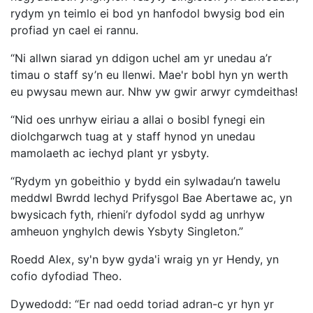
rydym yn teimlo ei bod yn hanfodol bwysig bod ein
profiad yn cael ei rannu.
“Ni allwn siarad yn ddigon uchel am yr unedau a’r
timau o staff sy’n eu llenwi. Mae'r bobl hyn yn werth
eu pwysau mewn aur. Nhw yw gwir arwyr cymdeithas!
“Nid oes unrhyw eiriau a allai o bosibl fynegi ein
diolchgarwch tuag at y staff hynod yn unedau
mamolaeth ac iechyd plant yr ysbyty.
“Rydym yn gobeithio y bydd ein sylwadau’n tawelu
meddwl Bwrdd Iechyd Prifysgol Bae Abertawe ac, yn
bwysicach fyth, rhieni’r dyfodol sydd ag unrhyw
amheuon ynghylch dewis Ysbyty Singleton.”
Roedd Alex, sy'n byw gyda'i wraig yn yr Hendy, yn
cofio dyfodiad Theo.
Dywedodd: “Er nad oedd toriad adran-c yr hyn yr