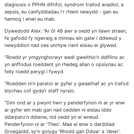
diagnosis o PPHN difrifol, syndrom trallod anadlol, a
sepsis, eu canfyddiadau i'r rhieni newydd - gan eu
hannog i enwi eu mab.
Dywedodd Alex: “Ar ôl 48 awr a oedd yn llawn straen,
fe gafodd fy ngwraig a minnau ein galw i ddweud y
newyddion nad oes unrhyw riant eisiau ei glywed.
“Roedd yr ymgynghorwyr wedi gweithio’n ddiflino ac
yn anffodus roeddent yn rhedeg allan o opsiynau ac
felly roedd perygl i fywyd.
“Roedden ni’n paratoi ar gyfer y gwaethaf ac yn trafod
blychau cof gyda’r staff nyrsio.
“Dim ond ar y pwynt hwn y penderfynon ni ar yr enw
ar gyfer ein mab gan nad oedden ni eisiau iddo
ddarparu'n ddienw, nid oedd yn ei wneud.
Penderfynon ni ar 'Theo'. Mae ei enw o darddiad
Groegaidd, sy'n golygu 'Rhodd gan Dduw' a 'dewr'.