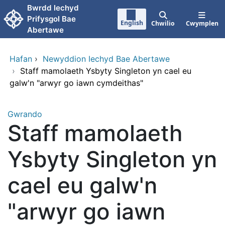
Neidio i'r prif gynnwy
Bwrdd lechyd
Prifysgol Bae
English
Chwilio
Cwymplen
Abertawe
Hafan
›
Newyddion Iechyd Bae Abertawe
›
Staff mamolaeth Ysbyty Singleton yn cael eu
galw'n "arwyr go iawn cymdeithas"
Gwrando
Staff mamolaeth
Ysbyty Singleton yn
cael eu galw'n
"arwyr go iawn