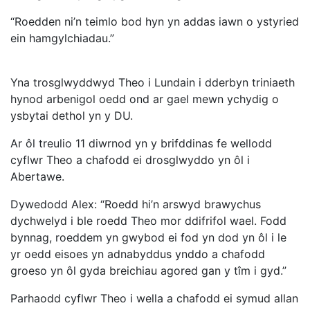
“Roedden ni’n teimlo bod hyn yn addas iawn o ystyried
ein hamgylchiadau.”
Yna trosglwyddwyd Theo i Lundain i dderbyn triniaeth
hynod arbenigol oedd ond ar gael mewn ychydig o
ysbytai dethol yn y DU.
Ar ôl treulio 11 diwrnod yn y brifddinas fe wellodd
cyflwr Theo a chafodd ei drosglwyddo yn ôl i
Abertawe.
Dywedodd Alex: “Roedd hi’n arswyd brawychus
dychwelyd i ble roedd Theo mor ddifrifol wael. Fodd
bynnag, roeddem yn gwybod ei fod yn dod yn ôl i le
yr oedd eisoes yn adnabyddus ynddo a chafodd
groeso yn ôl gyda breichiau agored gan y tîm i gyd.”
Parhaodd cyflwr Theo i wella a chafodd ei symud allan