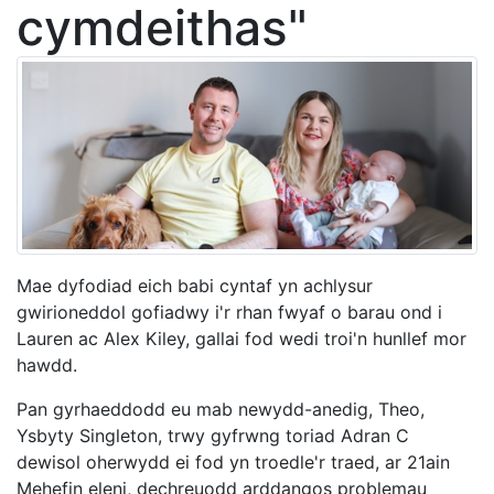
cymdeithas"
Mae dyfodiad eich babi cyntaf yn achlysur
gwirioneddol gofiadwy i'r rhan fwyaf o barau ond i
Lauren ac Alex Kiley, gallai fod wedi troi'n hunllef mor
hawdd.
Pan gyrhaeddodd eu mab newydd-anedig, Theo,
Ysbyty Singleton, trwy gyfrwng toriad Adran C
dewisol oherwydd ei fod yn troedle'r traed, ar 21ain
Mehefin eleni, dechreuodd arddangos problemau