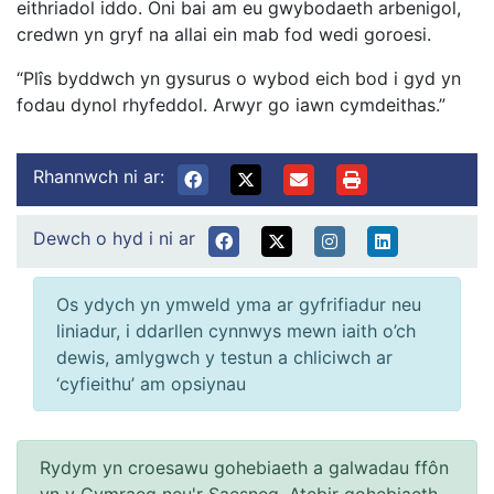
eithriadol iddo. Oni bai am eu gwybodaeth arbenigol,
credwn yn gryf na allai ein mab fod wedi goroesi.
“Plîs byddwch yn gysurus o wybod eich bod i gyd yn
fodau dynol rhyfeddol. Arwyr go iawn cymdeithas.”
Rhannwch ni ar:
Dewch o hyd i ni ar
Os ydych yn ymweld yma ar gyfrifiadur neu
liniadur, i ddarllen cynnwys mewn iaith o’ch
dewis, amlygwch y testun a chliciwch ar
‘cyfieithu’ am opsiynau
Rydym yn croesawu gohebiaeth a galwadau ffôn