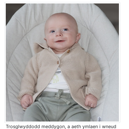
Trosglwyddodd meddygon, a aeth ymlaen i wneud