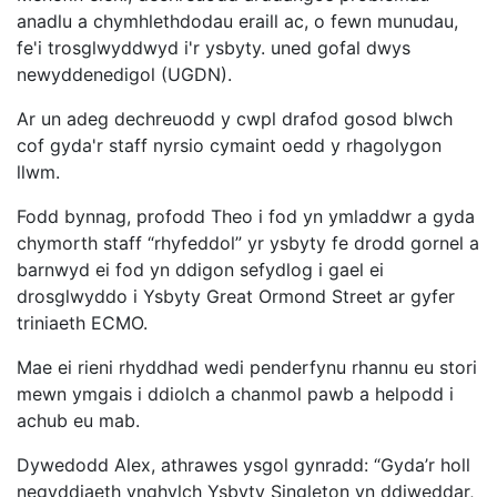
anadlu a chymhlethdodau eraill ac, o fewn munudau,
fe'i trosglwyddwyd i'r ysbyty. uned gofal dwys
newyddenedigol (UGDN).
Ar un adeg dechreuodd y cwpl drafod gosod blwch
cof gyda'r staff nyrsio cymaint oedd y rhagolygon
llwm.
Fodd bynnag, profodd Theo i fod yn ymladdwr a gyda
chymorth staff “rhyfeddol” yr ysbyty fe drodd gornel a
barnwyd ei fod yn ddigon sefydlog i gael ei
drosglwyddo i Ysbyty Great Ormond Street ar gyfer
triniaeth ECMO.
Mae ei rieni rhyddhad wedi penderfynu rhannu eu stori
mewn ymgais i ddiolch a chanmol pawb a helpodd i
achub eu mab.
Dywedodd Alex, athrawes ysgol gynradd: “Gyda’r holl
negyddiaeth ynghylch Ysbyty Singleton yn ddiweddar,