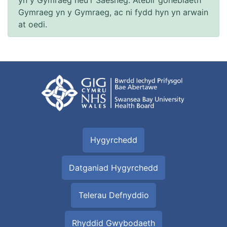
yn y Gymraeg neu'r Saesneg. Atebir gohebiaeth
Gymraeg yn y Gymraeg, ac ni fydd hyn yn arwain
at oedi.
Hygyrchedd
Datganiad Hygyrchedd
Telerau Defnyddio
Rhyddid Gwybodaeth