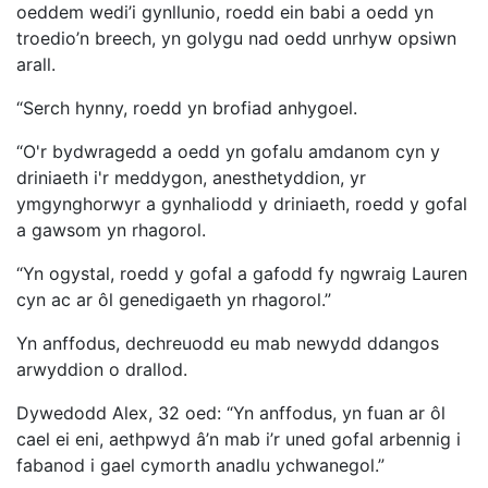
oeddem wedi’i gynllunio, roedd ein babi a oedd yn
troedio’n breech, yn golygu nad oedd unrhyw opsiwn
arall.
“Serch hynny, roedd yn brofiad anhygoel.
“O'r bydwragedd a oedd yn gofalu amdanom cyn y
driniaeth i'r meddygon, anesthetyddion, yr
ymgynghorwyr a gynhaliodd y driniaeth, roedd y gofal
a gawsom yn rhagorol.
“Yn ogystal, roedd y gofal a gafodd fy ngwraig Lauren
cyn ac ar ôl genedigaeth yn rhagorol.”
Yn anffodus, dechreuodd eu mab newydd ddangos
arwyddion o drallod.
Dywedodd Alex, 32 oed: “Yn anffodus, yn fuan ar ôl
cael ei eni, aethpwyd â’n mab i’r uned gofal arbennig i
fabanod i gael cymorth anadlu ychwanegol.”