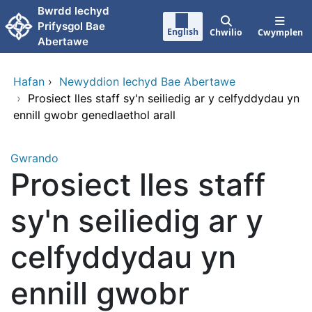
Neidio i'r prif gynnwy
Bwrdd lechyd
Prifysgol Bae
English
Chwilio
Cwymplen
Abertawe
Hafan
›
Newyddion Iechyd Bae Abertawe
›
Prosiect lles staff sy'n seiliedig ar y celfyddydau yn
ennill gwobr genedlaethol arall
Gwrando
Prosiect lles staff
sy'n seiliedig ar y
celfyddydau yn
ennill gwobr