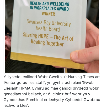
Y llynedd, enillodd Wobr Gweithlu’r Nursing Times am
‘Fenter gorau lles staff”, yn gynharach eleni ‘Gwobr
Llesiant’ HPMA Cymru ac mae ganddi drydedd wobr
genedlaethol bellach, ar ôl cipio’r brif wobr yn y
Gymdeithas Frenhinol er Iechyd y Cyhoedd’ Gwobrau
Iechyd a Lles'.