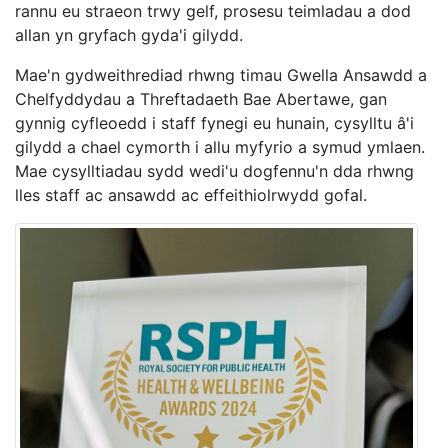
rannu eu straeon trwy gelf, prosesu teimladau a dod
allan yn gryfach gyda'i gilydd.
Mae'n gydweithrediad rhwng timau Gwella Ansawdd a
Chelfyddydau a Threftadaeth Bae Abertawe, gan
gynnig cyfleoedd i staff fynegi eu hunain, cysylltu â'i
gilydd a chael cymorth i allu myfyrio a symud ymlaen.
Mae cysylltiadau sydd wedi'u dogfennu'n dda rhwng
lles staff ac ansawdd ac effeithiolrwydd gofal.