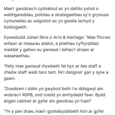
Mae'r gwobrau'n cydnabod ac yn dathlu ystod o
weithgareddau, polisïau a strategaethau sy'n grymuso
cymunedau ac unigolion ac yn gwella iechyd y
boblogaeth.
Dywedodd Johan Skre o Arts & Heritage: “Mae ffocws
enfawr ar mesurau ataliol, a phethau cyffyrddiad
meddal y gallwn eu gwneud i leihau'r straen ar
wasanaethau.
“Felly mae gwneud rhywbeth fel hyn er lles staff a
chadw staff wedi taro tant. Fe'i dangosir gan y sylw a
gawn.
“Doeddwn i ddim yn gwybod beth i'w ddisgwyl am
wobrau'r RSPB, ond roedd yn anrhydedd fawr. Bydd
angen cabinet ar gyfer ein gwobrau yn fuan!”
“Yn y pen draw, mae’r gydnabyddiaeth hon ar gyfer