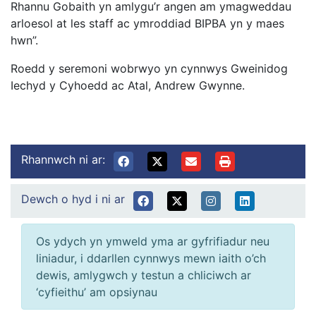
Rhannu Gobaith yn amlygu’r angen am ymagweddau
arloesol at les staff ac ymroddiad BIPBA yn y maes
hwn”.
Roedd y seremoni wobrwyo yn cynnwys Gweinidog
Iechyd y Cyhoedd ac Atal, Andrew Gwynne.
Rhannwch ni ar:
Dewch o hyd i ni ar
Os ydych yn ymweld yma ar gyfrifiadur neu
liniadur, i ddarllen cynnwys mewn iaith o’ch
dewis, amlygwch y testun a chliciwch ar
‘cyfieithu’ am opsiynau