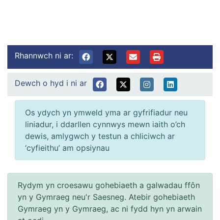
Rhannwch ni ar:
Dewch o hyd i ni ar
Os ydych yn ymweld yma ar gyfrifiadur neu
liniadur, i ddarllen cynnwys mewn iaith o’ch
dewis, amlygwch y testun a chliciwch ar
‘cyfieithu’ am opsiynau
Rydym yn croesawu gohebiaeth a galwadau ffôn
yn y Gymraeg neu'r Saesneg. Atebir gohebiaeth
Gymraeg yn y Gymraeg, ac ni fydd hyn yn arwain