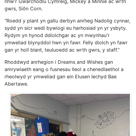
nhw’r Gwarchodlu Cymreig, Mickey a Minnie ac wrth
gwrs, Siôn Corn.
“Roedd y plant yn gallu derbyn anrheg Nadolig cynnar,
sydd yn sicr wedi bywiogi eu harhosiad yn yr ysbyty.
Rydym yn hynod ddiolchgar ac yn mwynhau'r
ymweliad blynyddol hwn yn fawr. Felly diolch yn fawr
gan yr holl blant, teuluoedd ac wrth gwrs, y staff.”
Rhoddwyd anrhegion i Dreams and Wishes gan
amrywiaeth eang o fusnesau lleol a chenedlaethol a
rheolwyd yr ymweliad gan ein Elusen Iechyd Bae
Abertawe.