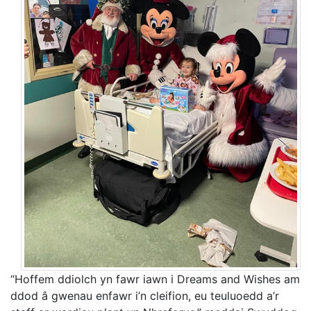
“Hoffem ddiolch yn fawr iawn i Dreams and Wishes am
ddod â gwenau enfawr i’n cleifion, eu teuluoedd a’r