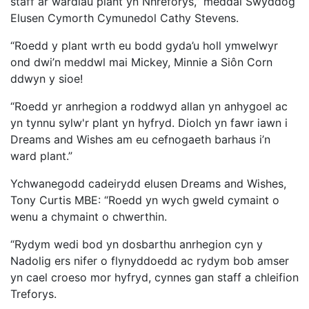
staff ar wardiau plant yn Nhreforys,” meddai Swyddog
Elusen Cymorth Cymunedol Cathy Stevens.
“Roedd y plant wrth eu bodd gyda’u holl ymwelwyr
ond dwi’n meddwl mai Mickey, Minnie a Siôn Corn
ddwyn y sioe!
“Roedd yr anrhegion a roddwyd allan yn anhygoel ac
yn tynnu sylw'r plant yn hyfryd. Diolch yn fawr iawn i
Dreams and Wishes am eu cefnogaeth barhaus i’n
ward plant.”
Ychwanegodd cadeirydd elusen Dreams and Wishes,
Tony Curtis MBE: “Roedd yn wych gweld cymaint o
wenu a chymaint o chwerthin.
“Rydym wedi bod yn dosbarthu anrhegion cyn y
Nadolig ers nifer o flynyddoedd ac rydym bob amser
yn cael croeso mor hyfryd, cynnes gan staff a chleifion
Treforys.