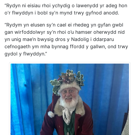
“Rydyn ni eisiau rhoi ychydig o lawenydd yr adeg hon
o'r flwyddyn i bobl sy'n mynd trwy gyfnod anodd.
“Rydym yn elusen sy’n cael ei rhedeg yn gyfan gwbl
gan wirfoddolwyr sy’n rhoi o’u hamser oherwydd nid
yn unig mae’n bwysig dros y Nadolig i ddarparu
cefnogaeth ym mha bynnag ffordd y gallwn, ond trwy
gydol y flwyddyn.”