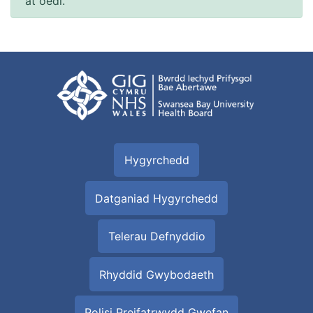
at oedi.
Hygyrchedd
Datganiad Hygyrchedd
Telerau Defnyddio
Rhyddid Gwybodaeth
Polisi Preifatrwydd Gwefan