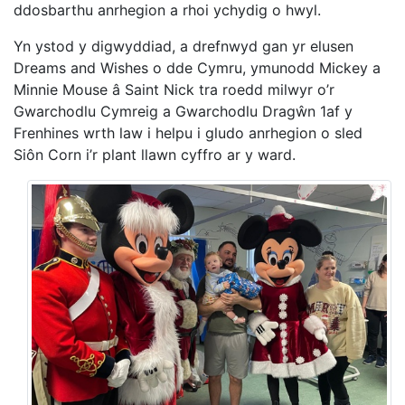
ddosbarthu anrhegion a rhoi ychydig o hwyl.
Yn ystod y digwyddiad, a drefnwyd gan yr elusen
Dreams and Wishes o dde Cymru, ymunodd Mickey a
Minnie Mouse â Saint Nick tra roedd milwyr o’r
Gwarchodlu Cymreig a Gwarchodlu Dragŵn 1af y
Frenhines wrth law i helpu i gludo anrhegion o sled
Siôn Corn i’r plant llawn cyffro ar y ward.