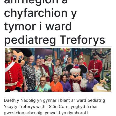
chyfarchion y
tymor i ward
pediatreg Treforys
Daeth y Nadolig yn gynnar i blant ar ward pediatrig
Ysbyty Treforys wrth i Siôn Corn, ynghyd â rhai
gwesteion arbennig, ymweld yn dymhorol i