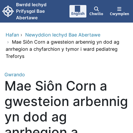
Neidio i'r prif gynnwy
Bwrdd lechyd
Prifysgol Bae
English
Chwilio
Cwymplen
Abertawe
Hafan
›
Newyddion Iechyd Bae Abertawe
›
Mae Siôn Corn a gwesteion arbennig yn dod ag
anrhegion a chyfarchion y tymor i ward pediatreg
Treforys
Gwrando
Mae Siôn Corn a
gwesteion arbennig
yn dod ag
anrhegion a