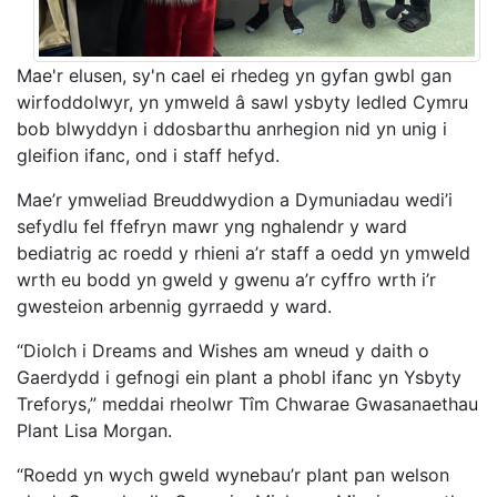
Mae'r elusen, sy'n cael ei rhedeg yn gyfan gwbl gan
wirfoddolwyr, yn ymweld â sawl ysbyty ledled Cymru
bob blwyddyn i ddosbarthu anrhegion nid yn unig i
gleifion ifanc, ond i staff hefyd.
Mae’r ymweliad Breuddwydion a Dymuniadau wedi’i
sefydlu fel ffefryn mawr yng nghalendr y ward
bediatrig ac roedd y rhieni a’r staff a oedd yn ymweld
wrth eu bodd yn gweld y gwenu a’r cyffro wrth i’r
gwesteion arbennig gyrraedd y ward.
“Diolch i Dreams and Wishes am wneud y daith o
Gaerdydd i gefnogi ein plant a phobl ifanc yn Ysbyty
Treforys,” meddai rheolwr Tîm Chwarae Gwasanaethau
Plant Lisa Morgan.
“Roedd yn wych gweld wynebau’r plant pan welson