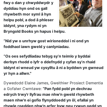
fwy o dan y chwyddwydr y
dyddiau hyn ond os gall
rhywbeth mor syml â hyn
helpu pobl, a dod â phleser
iddynt, yna rydym ni yn
Bryngold Books yn hapus i helpu.
“Nid yw o unrhyw gost wirioneddol i ni ond yn
foddhaol iawn gweld y canlyniadau.
“Os oes sefydliadau tebyg sy’n teimlo y byddai
derbyn rhodd o lyfr o ddefnydd y cyfan sy’n rhaid
iddynt ei wneud yw cysylltu â ni a byddwn yn gwneud
yr hyn a allwn."
Dywedodd Elaine James, Gweithiwr Prosiect Dementia
a Gofalwr Cwmtawe:
“Pan fydd pobl yn dechrau
edrych trwy'r llyfrau mae nhw'n gweld rhywbeth
maen nhw'n ei gofio flynyddoedd yn ôl, efallai yn
rhywle roedden nhw'n arfer byw neu rywun oedd yn