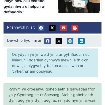
iddyn nhw allu eistedd
gyda nhw a’u helpu i’w
defnyddio.”
Rhannwch ni ar:
Dewch o hyd i ni ar
Os ydych yn ymweld yma ar gyfrifiadur neu
liniadur, i ddarllen cynnwys mewn iaith o’ch
dewis, amlygwch y testun a chliciwch ar
‘cyfieithu’ am opsiynau
Rydym yn croesawu gohebiaeth a galwadau ffôn
yn y Gymraeg neu'r Saesneg. Atebir gohebiaeth
Gymraeg yn y Gymraeg, ac ni fydd hyn yn arwain