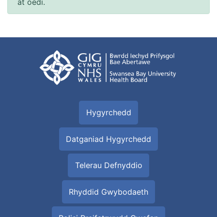
at oedi.
Hygyrchedd
Datganiad Hygyrchedd
Telerau Defnyddio
Rhyddid Gwybodaeth