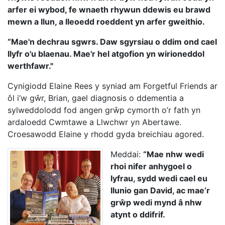
arfer ei wybod, fe wnaeth rhywun ddewis eu brawd
mewn a llun, a lleoedd roeddent yn arfer gweithio.
“Mae'n dechrau sgwrs. Daw sgyrsiau o ddim ond cael
llyfr o'u blaenau. Mae'r hel atgofion yn wirioneddol
werthfawr."
Cynigiodd Elaine Rees y syniad am Forgetful Friends ar
ôl i’w gŵr, Brian, gael diagnosis o ddementia a
sylweddolodd fod angen grŵp cymorth o’r fath yn
ardaloedd Cwmtawe a Llwchwr yn Abertawe.
Croesawodd Elaine y rhodd gyda breichiau agored.
Meddai:
“Mae nhw wedi
rhoi nifer anhygoel o
lyfrau, sydd wedi cael eu
llunio gan David, ac mae’r
grŵp wedi mynd â nhw
atynt o ddifrif.