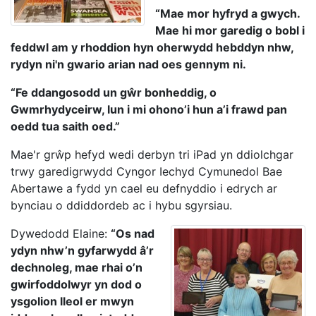
“Mae mor hyfryd a gwych.
Mae hi mor garedig o bobl i
feddwl am y rhoddion hyn oherwydd hebddyn nhw,
rydyn ni'n gwario arian nad oes gennym ni.
“Fe ddangosodd un gŵr bonheddig, o
Gwmrhydyceirw, lun i mi ohono’i hun a’i frawd pan
oedd tua saith oed.”
Mae'r grŵp hefyd wedi derbyn tri iPad yn ddiolchgar
trwy garedigrwydd Cyngor Iechyd Cymunedol Bae
Abertawe a fydd yn cael eu defnyddio i edrych ar
bynciau o ddiddordeb ac i hybu sgyrsiau.
Dywedodd Elaine:
“Os nad
ydyn nhw’n gyfarwydd â’r
dechnoleg, mae rhai o’n
gwirfoddolwyr yn dod o
ysgolion lleol er mwyn