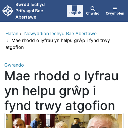
Neidio i'r prif gynnwy
Bwrdd lechyd
Prifysgol Bae
English
Chwilio
Cwymplen
Abertawe
Hafan
›
Newyddion Iechyd Bae Abertawe
›
Mae rhodd o lyfrau yn helpu grŵp i fynd trwy
atgofion
Gwrando
Mae rhodd o lyfrau
yn helpu grŵp i
fynd trwy atgofion