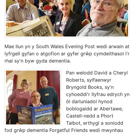
Mae llun yn y South Wales Evening Post wedi arwain at
lyfrgell gyfan o atgofion ar gyfer grŵp cymdeithasol i'r
rhai sy'n byw gyda dementia.
Pan welodd David a Cheryl
Roberts, sylfaenwyr
Bryngold Books, sy'n
cyhoeddi'r llyfrau edrych yn
ôl darluniadol hynod
boblogaidd ar Abertawe,
Castell-nedd a Phort
Talbot, erthygl a soniodd
fod grŵp dementia Forgetful Friends wedi mwynhau