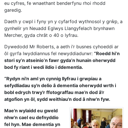
eu cyfres, fe wnaethant benderfynu rhoi rhodd
garedig.
Daeth y cwpl i fyny yn y cyfarfod wythnosol y grŵp, a
gynhelir yn Neuadd Eglwys Llangyfelach brynhawn
Mercher, gyda chrât o 40 o lyfrau.
Dywedodd Mr Roberts, a aeth i’r busnes cyhoeddi ar
ôl gyrfa lwyddiannus fel newyddiadurwr:
“Roedd hi’n
stori sy’n atseinio’n fawr gyda’n hunain oherwydd
bod fy riant i wedi ildio i ddementia.
“Rydyn ni'n aml yn cynnig llyfrau i grwpiau a
sefydliadau sy'n delio â dementia oherwydd wrth i
bobl edrych trwy'r ffotograffau mae'n dod â'r
atgofion yn ôl, sydd weithiau'n dod â nhw'n fyw.
Mae'n wylaidd eu gweld
nhw'n cael eu defnyddio
fel hyn. Mae dementia yn