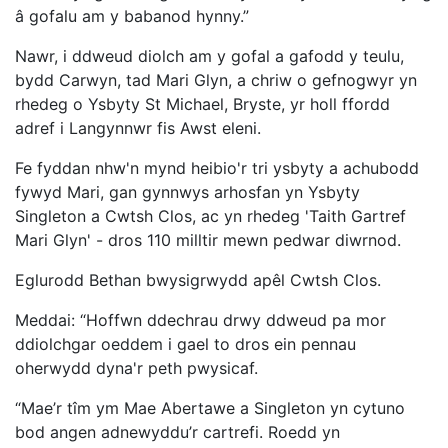
â gofalu am y babanod hynny.”
Nawr, i ddweud diolch am y gofal a gafodd y teulu,
bydd Carwyn, tad Mari Glyn, a chriw o gefnogwyr yn
rhedeg o Ysbyty St Michael, Bryste, yr holl ffordd
adref i Langynnwr fis Awst eleni.
Fe fyddan nhw'n mynd heibio'r tri ysbyty a achubodd
fywyd Mari, gan gynnwys arhosfan yn Ysbyty
Singleton a Cwtsh Clos, ac yn rhedeg 'Taith Gartref
Mari Glyn' - dros 110 milltir mewn pedwar diwrnod.
Eglurodd Bethan bwysigrwydd apêl Cwtsh Clos.
Meddai: “Hoffwn ddechrau drwy ddweud pa mor
ddiolchgar oeddem i gael to dros ein pennau
oherwydd dyna'r peth pwysicaf.
“Mae’r tîm ym Mae Abertawe a Singleton yn cytuno
bod angen adnewyddu’r cartrefi. Roedd yn