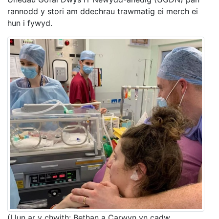
rannodd y stori am ddechrau trawmatig ei merch ei
hun i fywyd.
(Llun ar y chwith: Bethan a Carwyn yn cadw