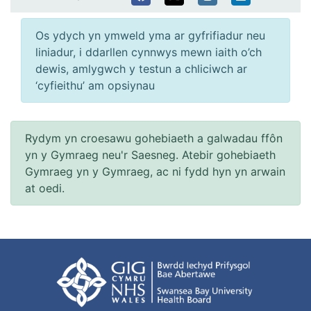
Os ydych yn ymweld yma ar gyfrifiadur neu
liniadur, i ddarllen cynnwys mewn iaith o’ch
dewis, amlygwch y testun a chliciwch ar
‘cyfieithu’ am opsiynau
Rydym yn croesawu gohebiaeth a galwadau ffôn
yn y Gymraeg neu'r Saesneg. Atebir gohebiaeth
Gymraeg yn y Gymraeg, ac ni fydd hyn yn arwain
at oedi.