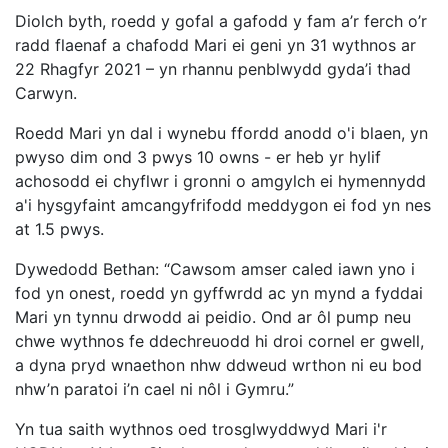
Diolch byth, roedd y gofal a gafodd y fam a’r ferch o’r
radd flaenaf a chafodd Mari ei geni yn 31 wythnos ar
22 Rhagfyr 2021 – yn rhannu penblwydd gyda’i thad
Carwyn.
Roedd Mari yn dal i wynebu ffordd anodd o'i blaen, yn
pwyso dim ond 3 pwys 10 owns - er heb yr hylif
achosodd ei chyflwr i gronni o amgylch ei hymennydd
a'i hysgyfaint amcangyfrifodd meddygon ei fod yn nes
at 1.5 pwys.
Dywedodd Bethan: “Cawsom amser caled iawn yno i
fod yn onest, roedd yn gyffwrdd ac yn mynd a fyddai
Mari yn tynnu drwodd ai peidio. Ond ar ôl pump neu
chwe wythnos fe ddechreuodd hi droi cornel er gwell,
a dyna pryd wnaethon nhw ddweud wrthon ni eu bod
nhw’n paratoi i’n cael ni nôl i Gymru.”
Yn tua saith wythnos oed trosglwyddwyd Mari i'r