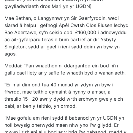
gwyliadwriaeth dros Mari yn yr UGDN)
Mae Bethan, o Langynnwr yn Sir Gaerfyrddin, wedi
siarad â helpu i gefnogi Apêl Cwtsh Clos Elusen Iechyd
Bae Abertawe, sy'n ceisio codi £160,000 i adnewyddu
ac ail-gyfarparu teras o bum cartref ar dir Ysbyty
Singleton, sydd ar gael i rieni sydd ddim yn byw yn
agos.
Meddai: “Pan wnaethon ni ddarganfod ein bod ni’n
gallu cael llety ar y safle fe wnaeth byd o wahaniaeth.
“Er mai dim ond tua 40 munud yr ydym yn byw i
ffwrdd, mae teithio cymaint â hynny o amser, a
threulio 15 i 20 awr y dydd wrth erchwyn gwely eich
babi, ar ben y teithio, yn ormod.
“Mae gofalu am rieni sydd â babanod yn yr UGDN yn
holl bwysig oherwydd maen nhw yno i'w gilydd. Er
mwyn i'r rhieni allu bod ar y brig i'w babanod, roedd y