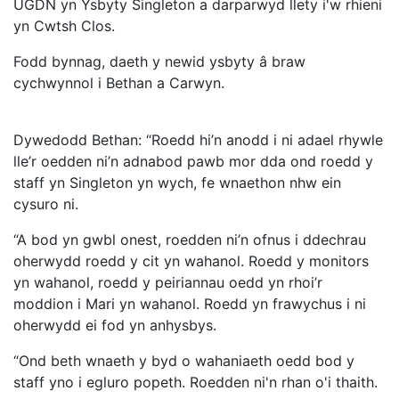
UGDN yn Ysbyty Singleton a darparwyd llety i'w rhieni
yn Cwtsh Clos.
Fodd bynnag, daeth y newid ysbyty â braw
cychwynnol i Bethan a Carwyn.
Dywedodd Bethan: “Roedd hi’n anodd i ni adael rhywle
lle’r oedden ni’n adnabod pawb mor dda ond roedd y
staff yn Singleton yn wych, fe wnaethon nhw ein
cysuro ni.
“A bod yn gwbl onest, roedden ni’n ofnus i ddechrau
oherwydd roedd y cit yn wahanol. Roedd y monitors
yn wahanol, roedd y peiriannau oedd yn rhoi’r
moddion i Mari yn wahanol. Roedd yn frawychus i ni
oherwydd ei fod yn anhysbys.
“Ond beth wnaeth y byd o wahaniaeth oedd bod y
staff yno i egluro popeth. Roedden ni'n rhan o'i thaith.