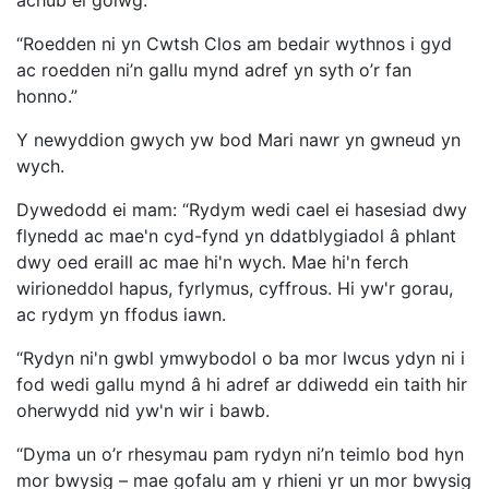
“Roedden ni yn Cwtsh Clos am bedair wythnos i gyd
ac roedden ni’n gallu mynd adref yn syth o’r fan
honno.”
Y newyddion gwych yw bod Mari nawr yn gwneud yn
wych.
Dywedodd ei mam: “Rydym wedi cael ei hasesiad dwy
flynedd ac mae'n cyd-fynd yn ddatblygiadol â phlant
dwy oed eraill ac mae hi'n wych. Mae hi'n ferch
wirioneddol hapus, fyrlymus, cyffrous. Hi yw'r gorau,
ac rydym yn ffodus iawn.
“Rydyn ni'n gwbl ymwybodol o ba mor lwcus ydyn ni i
fod wedi gallu mynd â hi adref ar ddiwedd ein taith hir
oherwydd nid yw'n wir i bawb.
“Dyma un o’r rhesymau pam rydyn ni’n teimlo bod hyn
mor bwysig – mae gofalu am y rhieni yr un mor bwysig