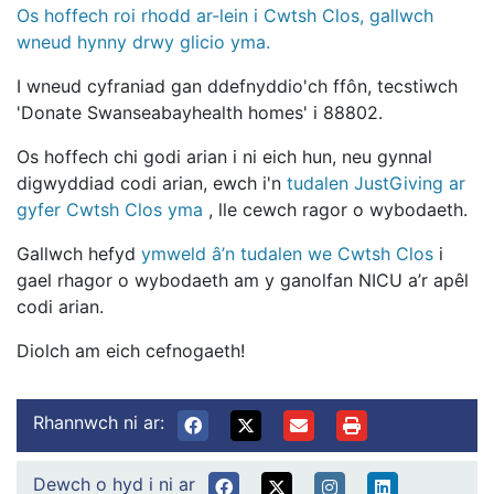
Os hoffech roi rhodd ar-lein i Cwtsh Clos, gallwch
wneud hynny drwy glicio yma.
I wneud cyfraniad gan ddefnyddio'ch ffôn, tecstiwch
'Donate Swanseabayhealth homes' i 88802.
Os hoffech chi godi arian i ni eich hun, neu gynnal
digwyddiad codi arian, ewch i'n
tudalen JustGiving ar
gyfer Cwtsh Clos yma
, lle cewch ragor o wybodaeth.
Gallwch hefyd
ymweld â’n tudalen we Cwtsh Clos
i
gael rhagor o wybodaeth am y ganolfan NICU a’r apêl
codi arian.
Diolch am eich cefnogaeth!
Rhannwch ni ar:
Dewch o hyd i ni ar