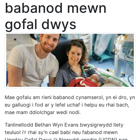
babanod mewn
gofal dwys
Mae gofalu am rieni babanod cynamserol, yn ei dro, yn
eu galluogi i fod ar y lefel uchaf i helpu eu rhai bach,
mae mam ddiolchgar wedi nodi.
Tanlinellodd Bethan Wyn Evans bwysigrwydd llety
teuluol i’r rhai sy’n cael babi neu fabanod mewn
Unedau Gofal Dwys i’r Newydd-anedig (UGDN) pan