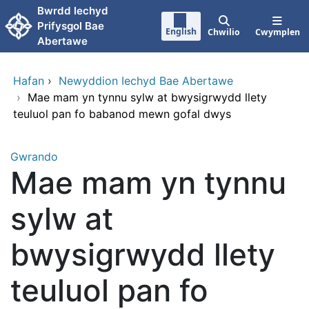
Neidio i'r prif gynnwy
Bwrdd lechyd
Prifysgol Bae
English
Chwilio
Cwymplen
Abertawe
Hafan
›
Newyddion Iechyd Bae Abertawe
›
Mae mam yn tynnu sylw at bwysigrwydd llety
teuluol pan fo babanod mewn gofal dwys
Gwrando
Mae mam yn tynnu
sylw at
bwysigrwydd llety
teuluol pan fo