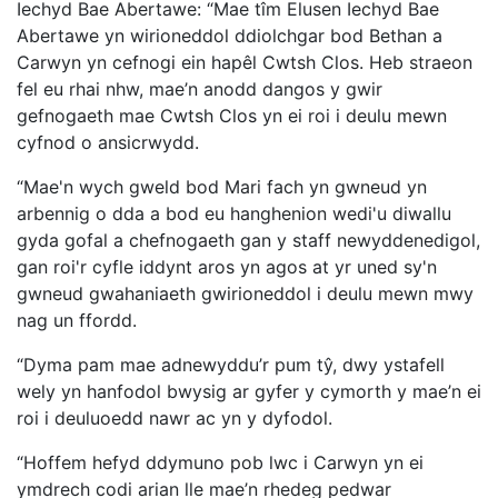
Iechyd Bae Abertawe: “Mae tîm Elusen Iechyd Bae
Abertawe yn wirioneddol ddiolchgar bod Bethan a
Carwyn yn cefnogi ein hapêl Cwtsh Clos. Heb straeon
fel eu rhai nhw, mae’n anodd dangos y gwir
gefnogaeth mae Cwtsh Clos yn ei roi i deulu mewn
cyfnod o ansicrwydd.
“Mae'n wych gweld bod Mari fach yn gwneud yn
arbennig o dda a bod eu hanghenion wedi'u diwallu
gyda gofal a chefnogaeth gan y staff newyddenedigol,
gan roi'r cyfle iddynt aros yn agos at yr uned sy'n
gwneud gwahaniaeth gwirioneddol i deulu mewn mwy
nag un ffordd.
“Dyma pam mae adnewyddu’r pum tŷ, dwy ystafell
wely yn hanfodol bwysig ar gyfer y cymorth y mae’n ei
roi i deuluoedd nawr ac yn y dyfodol.
“Hoffem hefyd ddymuno pob lwc i Carwyn yn ei
ymdrech codi arian lle mae’n rhedeg pedwar