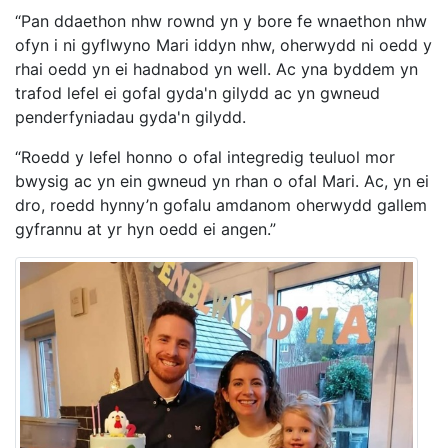
“Pan ddaethon nhw rownd yn y bore fe wnaethon nhw
ofyn i ni gyflwyno Mari iddyn nhw, oherwydd ni oedd y
rhai oedd yn ei hadnabod yn well. Ac yna byddem yn
trafod lefel ei gofal gyda'n gilydd ac yn gwneud
penderfyniadau gyda'n gilydd.
“Roedd y lefel honno o ofal integredig teuluol mor
bwysig ac yn ein gwneud yn rhan o ofal Mari. Ac, yn ei
dro, roedd hynny’n gofalu amdanom oherwydd gallem
gyfrannu at yr hyn oedd ei angen.”