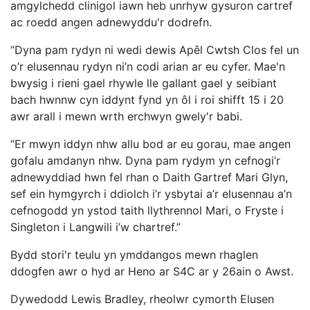
amgylchedd clinigol iawn heb unrhyw gysuron cartref
ac roedd angen adnewyddu'r dodrefn.
“Dyna pam rydyn ni wedi dewis Apêl Cwtsh Clos fel un
o’r elusennau rydyn ni’n codi arian ar eu cyfer. Mae'n
bwysig i rieni gael rhywle lle gallant gael y seibiant
bach hwnnw cyn iddynt fynd yn ôl i roi shifft 15 i 20
awr arall i mewn wrth erchwyn gwely'r babi.
“Er mwyn iddyn nhw allu bod ar eu gorau, mae angen
gofalu amdanyn nhw. Dyna pam rydym yn cefnogi’r
adnewyddiad hwn fel rhan o Daith Gartref Mari Glyn,
sef ein hymgyrch i ddiolch i’r ysbytai a’r elusennau a’n
cefnogodd yn ystod taith llythrennol Mari, o Fryste i
Singleton i Langwili i’w chartref.”
Bydd stori'r teulu yn ymddangos mewn rhaglen
ddogfen awr o hyd ar Heno ar S4C ar y 26ain o Awst.
Dywedodd Lewis Bradley, rheolwr cymorth Elusen