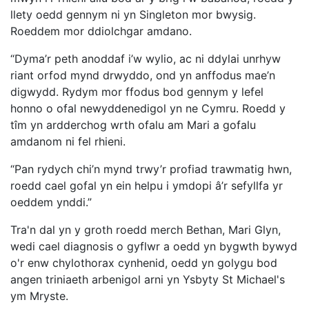
llety oedd gennym ni yn Singleton mor bwysig.
Roeddem mor ddiolchgar amdano.
“Dyma’r peth anoddaf i’w wylio, ac ni ddylai unrhyw
riant orfod mynd drwyddo, ond yn anffodus mae’n
digwydd. Rydym mor ffodus bod gennym y lefel
honno o ofal newyddenedigol yn ne Cymru. Roedd y
tîm yn ardderchog wrth ofalu am Mari a gofalu
amdanom ni fel rhieni.
“Pan rydych chi’n mynd trwy’r profiad trawmatig hwn,
roedd cael gofal yn ein helpu i ymdopi â’r sefyllfa yr
oeddem ynddi.”
Tra'n dal yn y groth roedd merch Bethan, Mari Glyn,
wedi cael diagnosis o gyflwr a oedd yn bygwth bywyd
o'r enw chylothorax cynhenid, oedd yn golygu bod
angen triniaeth arbenigol arni yn Ysbyty St Michael's
ym Mryste.