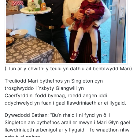
(Llun ar y chwith: y teulu yn dathlu ail benblwydd Mari)
Treuliodd Mari bythefnos yn Singleton cyn
trosglwyddo i Ysbyty Glangwili yn
Caerfyrddin, fodd bynnag, roedd angen iddi
ddychwelyd yn fuan i gael llawdriniaeth ar ei llygaid.
Dywedodd Bethan: “Bu’n rhaid i ni fynd yn ôl i
Singleton am bythefnos arall er mwyn i Mari Glyn gael
llawdriniaeth arbenigol ar y llygaid – fe wnaethon nhw
achub ei golwg.