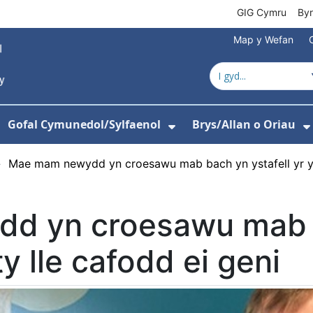
GIG Cymru
By
Map y Wefan
Gofal Cymunedol/Sylfaenol
Brys/Allan o Oriau
ewislen ar gyfer Amdanom Ni
angos isddewislen ar gyfer Ysbytai
Dangos isddewislen
›
Mae mam newydd yn croesawu mab bach yn ystafell yr ys
d yn croesawu mab 
ty lle cafodd ei geni