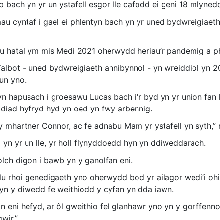
ch yn yr un ystafell esgor lle cafodd ei geni 18 mlynedd
u cyntaf i gael ei phlentyn bach yn yr uned bydwreigiaet
eu hatal ym mis Medi 2021 oherwydd heriau’r pandemig a p
albot - uned bydwreigiaeth annibynnol - yn wreiddiol yn 2
hun yno.
d yn hapusach i groesawu Lucas bach i'r byd yn yr union fan 
ddiad hyfryd hyd yn oed yn fwy arbennig.
 mhartner Connor, ac fe adnabu Mam yr ystafell yn syth,”
yn yr un lle, yr holl flynyddoedd hyn yn ddiweddarach.
olch digon i bawb yn y ganolfan eni.
llu rhoi genedigaeth yno oherwydd bod yr ailagor wedi’i ohi
yn y diwedd fe weithiodd y cyfan yn dda iawn.
an eni hefyd, ar ôl gweithio fel glanhawr yno yn y gorffenn
wir.”