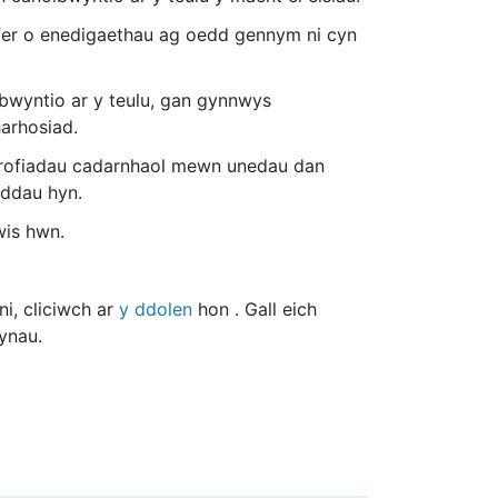
ifer o enedigaethau ag oedd gennym ni cyn
lbwyntio ar y teulu, gan gynnwys
harhosiad.
 brofiadau cadarnhaol mewn unedau dan
eddau hyn.
wis hwn.
i, cliciwch ar
y ddolen
hon . Gall eich
ynau.