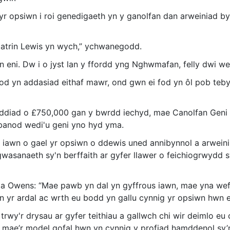
yr opsiwn i roi genedigaeth yn y ganolfan dan arweiniad b
Catrin Lewis yn wych,” ychwanegodd.
n eni. Dw i o jyst lan y ffordd yng Nghwmafan, felly dwi we
d yn addasiad eithaf mawr, ond gwn ei fod yn ôl pob teby
oddiad o £750,000 gan y bwrdd iechyd, mae Canolfan Geni C
banod wedi'u geni yno hyd yma.
h iawn o gael yr opsiwn o ddewis uned annibynnol a arwein
gwasanaeth sy'n berffaith ar gyfer llawer o feichiogrwydd s
 Owens: “Mae pawb yn dal yn gyffrous iawn, mae yna wef
yn yr ardal ac wrth eu bodd yn gallu cynnig yr opsiwn hwn 
rwy'r drysau ar gyfer teithiau a gallwch chi wir deimlo eu 
, mae’r model gofal hwn yn cynnig y profiad hamddenol sy’n