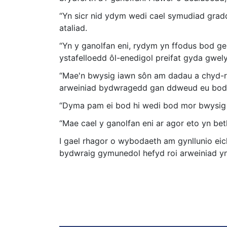
“Yn sicr nid ydym wedi cael symudiad grad
ataliad.
“Yn y ganolfan eni, rydym yn ffodus bod ge
ystafelloedd ôl-enedigol preifat gyda gwely
“Mae'n bwysig iawn sôn am dadau a chyd-ri
arweiniad bydwragedd gan ddweud eu bod yn
“Dyma pam ei bod hi wedi bod mor bwysig i'r
“Mae cael y ganolfan eni ar agor eto yn be
I gael rhagor o wybodaeth am gynllunio eic
bydwraig gymunedol hefyd roi arweiniad yn