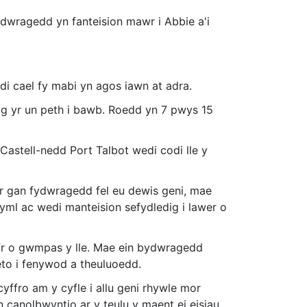
ydwragedd yn fanteision mawr i Abbie a'i
di cael fy mabi yn agos iawn at adra.
g yr un peth i bawb. Roedd yn 7 pwys 15
astell-nedd Port Talbot wedi codi lle y
ir gan fydwragedd fel eu dewis geni, mae
yml ac wedi manteision sefydledig i lawer o
r o gwmpas y lle. Mae ein bydwragedd
eto i fenywod a theuluoedd.
cyffro am y cyfle i allu geni rhywle mor
 canolbwyntio ar y teulu y maent ei eisiau.