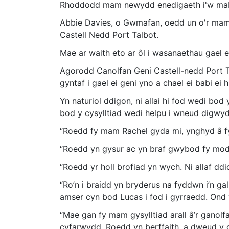
Rhoddodd mam newydd enedigaeth i'w mab ba
Abbie Davies, o Gwmafan, oedd un o'r mama
Castell Nedd Port Talbot.
Mae ar waith eto ar ôl i wasanaethau gael 
Agorodd Canolfan Geni Castell-nedd Port T
gyntaf i gael ei geni yno a chael ei babi ei 
Yn naturiol ddigon, ni allai hi fod wedi bo
bod y cysylltiad wedi helpu i wneud digwy
“Roedd fy mam Rachel gyda mi, ynghyd â fy
“Roedd yn gysur ac yn braf gwybod fy mod 
“Roedd yr holl brofiad yn wych. Ni allaf ddi
“Ro’n i braidd yn bryderus na fyddwn i’n ga
amser cyn bod Lucas i fod i gyrraedd. Ond 
“Mae gan fy mam gysylltiad arall â’r ganolf
cyfarwydd. Roedd yn berffaith, a dweud y g