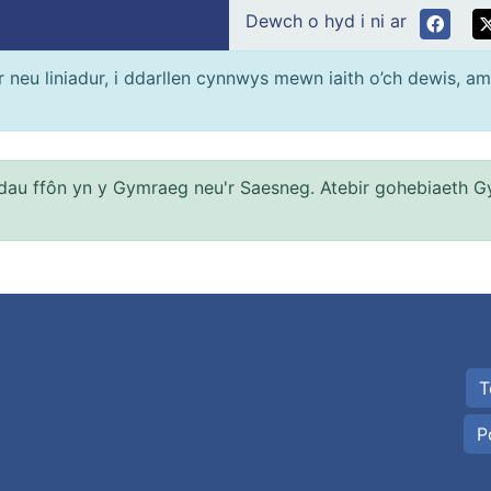
Dewch o hyd i ni ar
neu liniadur, i ddarllen cynnwys mewn iaith o’ch dewis, am
au ffôn yn y Gymraeg neu'r Saesneg. Atebir gohebiaeth G
T
P