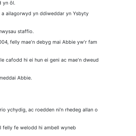
 yn ôl.
h a ailagorwyd yn ddiweddar yn Ysbyty
hwysau staffio.
004, felly mae'n debyg mai Abbie yw'r fam
lle cafodd hi ei hun ei geni ac mae'n dweud
 meddai Abbie.
rio ychydig, ac roedden ni’n rhedeg allan o
ol felly fe welodd hi ambell wyneb