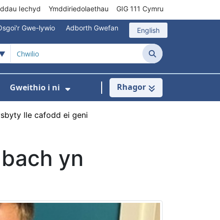
rddau Iechyd
Ymddiriedolaethau
GIG 111 Cymru
Osgoi'r Gwe-lywio
Adborth Gwefan
English
Chwilio
Rhagor
Gweithio i ni
 ar gyfer Gofal Cymunedol/Sylfaenol
Dangos isddewislen ar gyfer Brys/Allan o Ori
Dangos isddewislen ar gyfer G
byty lle cafodd ei geni
bach yn