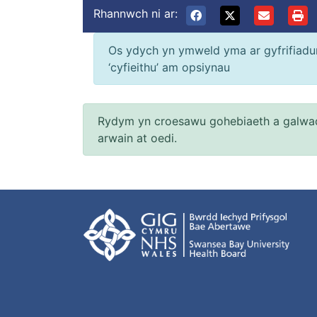
Rhannwch ni ar:
Os ydych yn ymweld yma ar gyfrifiadur 
‘cyfieithu’ am opsiynau
Rydym yn croesawu gohebiaeth a galwad
arwain at oedi.