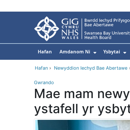
Neidio i'r prif gynnwy
Hafan
Amdanom Ni
Ysbytai
Dangos isdd
D
Hafan
›
Newyddion Iechyd Bae Abertawe
Gwrando
Mae mam newyd
ystafell yr ysby