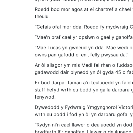
Roedd bod mor agos at ei chartref a chael 
theulu.
“Cefais ofal mor dda. Roedd fy mydwraig 
“Mae'n braf cael yr opsiwn o gael y ganolfa
“Mae Lucas yn gwneud yn dda. Mae wedi bo
owns pan gafodd ei eni, felly pwysau da.”
Ar ôl ailagor ym mis Medi fel rhan o fudds
gadawodd dair blynedd yn ôl gyda 45 o fa
Er bod darpar famau a'u teuluoedd yn falc
staff hefyd wrth eu bodd yn gallu darparu 
fenywod.
Dywedodd y Fydwraig Ymgynghorol Victoria
wrth eu bodd i fod yn ôl yn darparu gofal 
“Rydyn ni'n cael llawer o deuluoedd yn dod t
brydferth â'r ganolfan. I lawer o deuluoedd