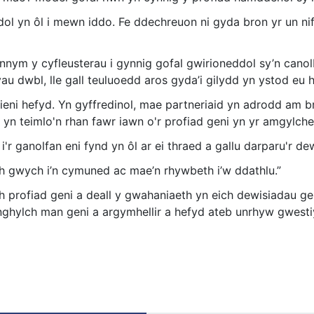
dol yn ôl i mewn iddo. Fe ddechreuon ni gyda bron yr un n
nnym y cyfleusterau i gynnig gofal gwirioneddol sy’n cano
au dwbl, lle gall teuluoedd aros gyda’i gilydd yn ystod eu 
eni hefyd. Yn gyffredinol, mae partneriaid yn adrodd am
 teimlo'n rhan fawr iawn o'r profiad geni yn yr amgylch
 ganolfan eni fynd yn ôl ar ei thraed a gallu darparu'r de
th gwych i’n cymuned ac mae’n rhywbeth i’w ddathlu.”
h profiad geni a deall y gwahaniaeth yn eich dewisiadau gen
ghylch man geni a argymhellir a hefyd ateb unrhyw gwesti