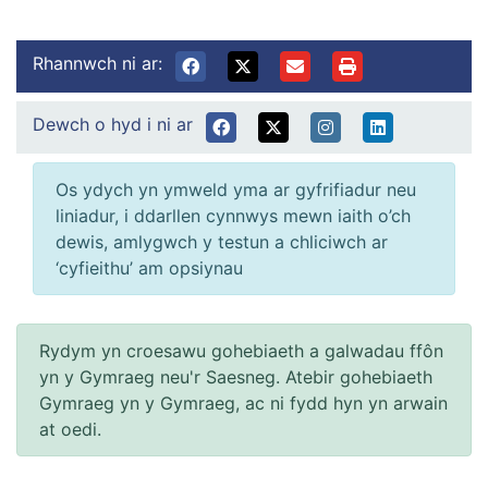
Rhannwch ni ar:
Dewch o hyd i ni ar
Os ydych yn ymweld yma ar gyfrifiadur neu
liniadur, i ddarllen cynnwys mewn iaith o’ch
dewis, amlygwch y testun a chliciwch ar
‘cyfieithu’ am opsiynau
Rydym yn croesawu gohebiaeth a galwadau ffôn
yn y Gymraeg neu'r Saesneg. Atebir gohebiaeth
Gymraeg yn y Gymraeg, ac ni fydd hyn yn arwain
at oedi.