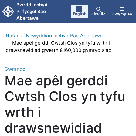
Neidio i'r prif gynnwy
Bwrdd lechyd
Prifysgol Bae
English
Chwilio
Cwymplen
Abertawe
Hafan
›
Newyddion Iechyd Bae Abertawe
›
Mae apêl gerddi Cwtsh Clos yn tyfu wrth i
drawsnewidiad gwerth £160,000 gymryd siâp
Gwrando
Mae apêl gerddi
Cwtsh Clos yn tyfu
wrth i
drawsnewidiad