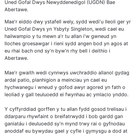
Uned Gofal Dwys Newyddenedigol (UGDN) Bae
Abertawe.
Mae'r eiddo dwy ystafell wely, sydd wedi'u lleoli ger yr
Uned Gofal Dwys yn Ysbyty Singleton, wedi cael eu
hailwampio y tu mewn a'r tu allan i'w gwneud yn
lloches groesawgar i rieni sydd angen bod yn agos at
eu rhai bach ond sy'n byw'n rhy bell i deithio i
Abertawe.
Mae'r gwaith wedi cynnwys uwchraddio allanol gydag
ardal patio, planhigion a meinciau yn cael eu
hychwanegu i wneud y gofod awyr agored yn fath o
leoliad y gall teuluoedd ei fwynhau ac ymlacio ynddo.
Y cyffyrddiad gorffen y tu allan fydd gosod trelisau i
ddarparu rhywfaint o breifatrwydd i bob gardd gan
ganiatáu i deuluoedd sy'n mynd trwy rai o gyfnodau
anoddaf eu bywydau gael y cyfle i gymysgu a dod at