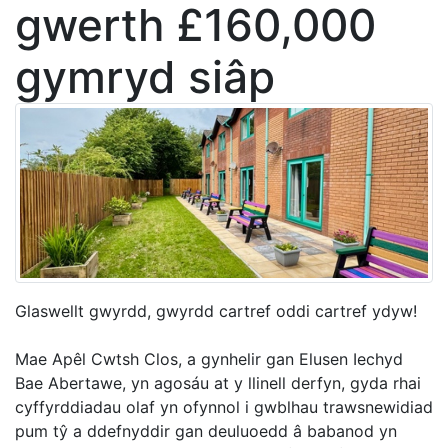
gwerth £160,000
gymryd siâp
Glaswellt gwyrdd, gwyrdd cartref oddi cartref ydyw!
Mae Apêl Cwtsh Clos, a gynhelir gan Elusen Iechyd
Bae Abertawe, yn agosáu at y llinell derfyn, gyda rhai
cyffyrddiadau olaf yn ofynnol i gwblhau trawsnewidiad
pum tŷ a ddefnyddir gan deuluoedd â babanod yn