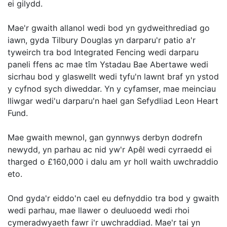
ei gilydd.
Mae'r gwaith allanol wedi bod yn gydweithrediad go
iawn, gyda Tilbury Douglas yn darparu'r patio a'r
tyweirch tra bod Integrated Fencing wedi darparu
paneli ffens ac mae tîm Ystadau Bae Abertawe wedi
sicrhau bod y glaswellt wedi tyfu'n lawnt braf yn ystod
y cyfnod sych diweddar. Yn y cyfamser, mae meinciau
lliwgar wedi'u darparu'n hael gan Sefydliad Leon Heart
Fund.
Mae gwaith mewnol, gan gynnwys derbyn dodrefn
newydd, yn parhau ac nid yw'r Apêl wedi cyrraedd ei
tharged o £160,000 i dalu am yr holl waith uwchraddio
eto.
Ond gyda'r eiddo'n cael eu defnyddio tra bod y gwaith
wedi parhau, mae llawer o deuluoedd wedi rhoi
cymeradwyaeth fawr i'r uwchraddiad. Mae'r tai yn