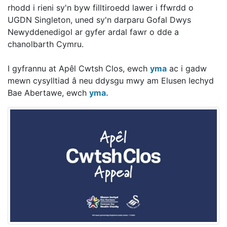
rhodd i rieni sy'n byw filltiroedd lawer i ffwrdd o
UGDN Singleton, uned sy'n darparu Gofal Dwys
Newyddenedigol ar gyfer ardal fawr o dde a
chanolbarth Cymru.
I gyfrannu at Apêl Cwtsh Clos, ewch
yma
ac i gadw
mewn cysylltiad â neu ddysgu mwy am Elusen Iechyd
Bae Abertawe, ewch
yma.