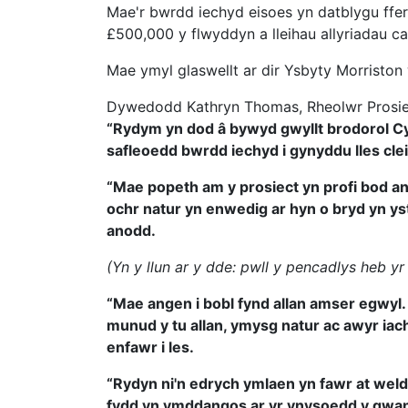
Mae'r bwrdd iechyd eisoes yn datblygu fferm
£500,000 y flwyddyn a lleihau allyriadau c
Mae ymyl glaswellt ar dir Ysbyty Morriston 
Dywedodd Kathryn Thomas, Rheolwr Prosiec
“Rydym yn dod â bywyd gwyllt brodorol C
safleoedd bwrdd iechyd i gynyddu lles cleif
“Mae popeth am y prosiect yn profi bod an
ochr natur yn enwedig ar hyn o bryd yn 
anodd.
(Yn y llun ar y dde: pwll y pencadlys heb y
“Mae angen i bobl fynd allan amser egwyl.
munud y tu allan, ymysg natur ac awyr iac
enfawr i les.
“Rydyn ni'n edrych ymlaen yn fawr at weld 
fydd yn ymddangos ar yr ynysoedd y gwa