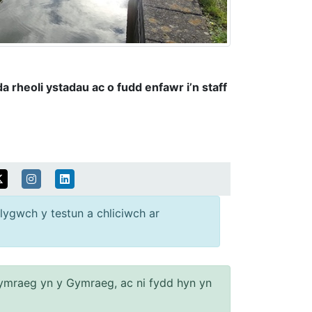
 rheoli ystadau ac o fudd enfawr i’n staff
lygwch y testun a chliciwch ar
ymraeg yn y Gymraeg, ac ni fydd hyn yn