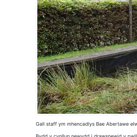
Gall staff ym mhencadlys Bae Abertawe elwa
Bydd y cynllun newydd i drawsnewid y pwll 