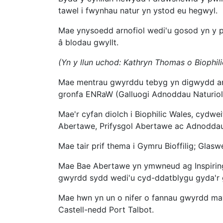
tawel i fwynhau natur yn ystod eu hegwyl.
Mae ynysoedd arnofiol wedi'u gosod yn y p
â blodau gwyllt.
(Yn y llun uchod: Kathryn Thomas o Biophil
Mae mentrau gwyrddu tebyg yn digwydd ar d
gronfa ENRaW (Galluogi Adnoddau Naturiol
Mae'r cyfan diolch i Biophilic Wales, cyd
Abertawe, Prifysgol Abertawe ac Adnoddau
Mae tair prif thema i Gymru Bioffilig; Glas
Mae Bae Abertawe yn ymwneud ag Inspiring 
gwyrdd sydd wedi'u cyd-ddatblygu gyda'r 
Mae hwn yn un o nifer o fannau gwyrdd ma
Castell-nedd Port Talbot.