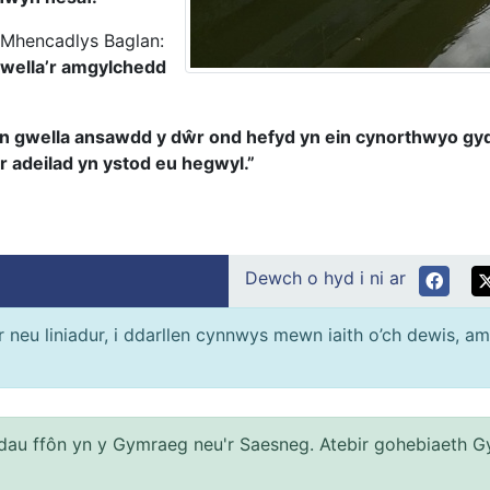
Mhencadlys Baglan:
wella’r amgylchedd
yn gwella ansawdd y dŵr ond hefyd yn ein cynorthwyo gyda
 adeilad yn ystod eu hegwyl.”
Dewch o hyd i ni ar
neu liniadur, i ddarllen cynnwys mewn iaith o’ch dewis, am
au ffôn yn y Gymraeg neu'r Saesneg. Atebir gohebiaeth G