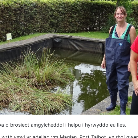
 o brosiect amgylcheddol i helpu i hyrwyddo eu lles.
wrth ymyl yr adeilad ym Maglan, Port Talbot, yn rhoi gwer