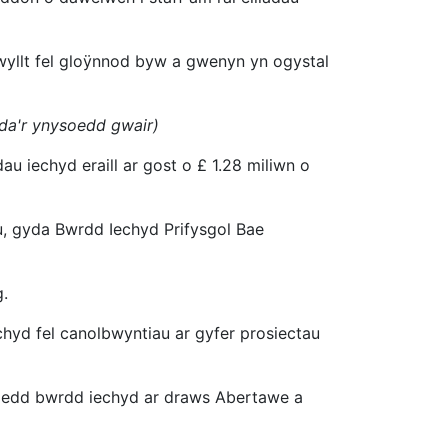
wyllt fel gloÿnnod byw a gwenyn yn ogystal
yda'r ynysoedd gwair)
iechyd eraill ar gost o £ 1.28 miliwn o
u, gyda Bwrdd Iechyd Prifysgol Bae
g.
hyd fel canolbwyntiau ar gyfer prosiectau
eoedd bwrdd iechyd ar draws Abertawe a