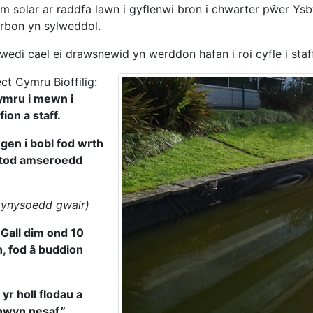
 solar ar raddfa lawn i gyflenwi bron i chwarter pŵer Ysby
arbon yn sylweddol.
wedi cael ei drawsnewid yn werddon hafan i roi cyfle i staff
t Cymru Bioffilig:
ymru i mewn i
ion a staff.
gen i bobl fod wrth
ystod amseroedd
r ynysoedd gwair)
 Gall dim ond 10
h, fod â buddion
yr holl flodau a
nwyn nesaf.”