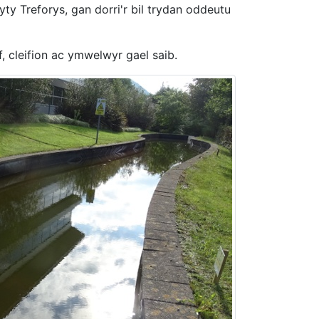
ty Treforys, gan dorri'r bil trydan oddeutu
, cleifion ac ymwelwyr gael saib.