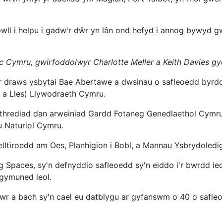
wll i helpu i gadw'r dŵr yn lân ond hefyd i annog bywyd g
ic Cymru, gwirfoddolwyr Charlotte Meller a Keith Davies g
raws ysbytai Bae Abertawe a dwsinau o safleoedd byrddau 
 a Lles) Llywodraeth Cymru.
weithrediad dan arweiniad Gardd Fotaneg Genedlaethol Cymr
 Naturiol Cymru.
welltiroedd am Oes, Planhigion i Bobl, a Mannau Ysbrydoledi
Spaces, sy'n defnyddio safleoedd sy'n eiddo i'r bwrdd iec
gymuned leol.
wr a bach sy'n cael eu datblygu ar gyfanswm o 40 o safl