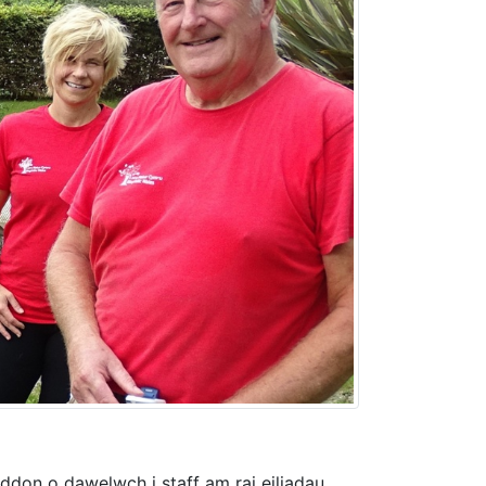
ddon o dawelwch i staff am rai eiliadau