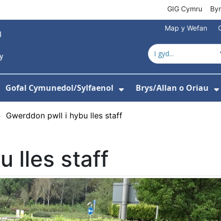
GIG Cymru
By
Map y Wefan
Gofal Cymunedol/Sylfaenol
Brys/Allan o Oriau
ewislen ar gyfer Amdanom Ni
angos isddewislen ar gyfer Ysbytai
Dangos isddewislen
›
Gwerddon pwll i hybu lles staff
 lles staff