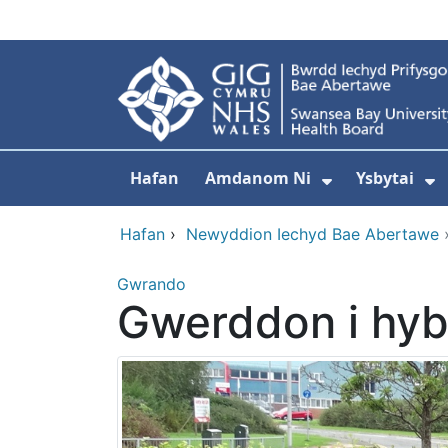
Neidio i'r prif gynnwy
Hafan
Amdanom Ni
Ysbytai
Dangos isdd
D
Hafan
›
Newyddion Iechyd Bae Abertawe
Gwrando
Gwerddon i hybu