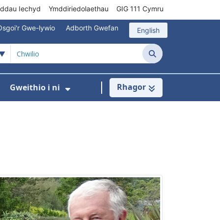
rddau Iechyd
Ymddiriedolaethau
GIG 111 Cymru
Osgoi'r Gwe-lywio
Adborth Gwefan
English
Chwilio
Rhagor
Gweithio i ni
 ar gyfer Gofal Cymunedol/Sylfaenol
Dangos isddewislen ar gyfer Brys/Allan o Ori
Dangos isddewislen ar gyfer G