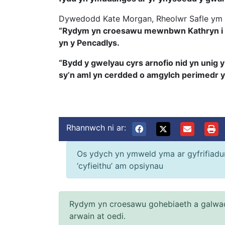
Dywedodd Kate Morgan, Rheolwr Safle ym 
“Rydym yn croesawu mewnbwn Kathryn i 
yn y Pencadlys.
“Bydd y gwelyau cyrs arnofio nid yn unig 
sy’n aml yn cerdded o amgylch perimedr yr
Rhannwch ni ar:
Os ydych yn ymweld yma ar gyfrifiadur 
‘cyfieithu’ am opsiynau
Rydym yn croesawu gohebiaeth a galwad
arwain at oedi.