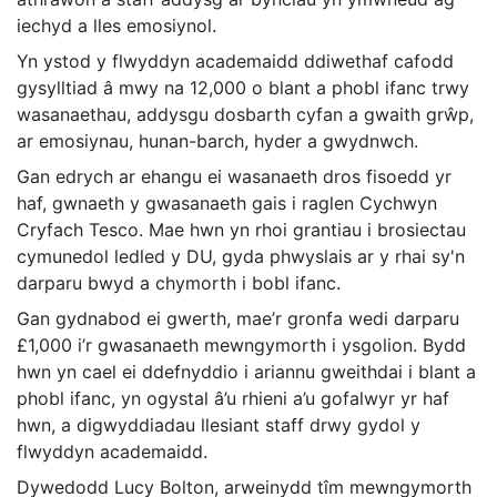
iechyd a lles emosiynol.
Yn ystod y flwyddyn academaidd ddiwethaf cafodd
gysylltiad â mwy na 12,000 o blant a phobl ifanc trwy
wasanaethau, addysgu dosbarth cyfan a gwaith grŵp,
ar emosiynau, hunan-barch, hyder a gwydnwch.
Gan edrych ar ehangu ei wasanaeth dros fisoedd yr
haf, gwnaeth y gwasanaeth gais i raglen Cychwyn
Cryfach Tesco. Mae hwn yn rhoi grantiau i brosiectau
cymunedol ledled y DU, gyda phwyslais ar y rhai sy'n
darparu bwyd a chymorth i bobl ifanc.
Gan gydnabod ei gwerth, mae’r gronfa wedi darparu
£1,000 i’r gwasanaeth mewngymorth i ysgolion. Bydd
hwn yn cael ei ddefnyddio i ariannu gweithdai i blant a
phobl ifanc, yn ogystal â’u rhieni a’u gofalwyr yr haf
hwn, a digwyddiadau llesiant staff drwy gydol y
flwyddyn academaidd.
Dywedodd Lucy Bolton, arweinydd tîm mewngymorth