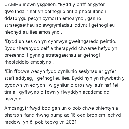
CAMHS mewn ysgolion: “Bydd y briff ar gyfer
gweithdai’r haf yn cefnogi plant a phobl ifanc i
ddatblygu pecyn cymorth emosiynol, gan roi
strategaethau ac awgrymiadau iddynt i gefnogi eu
hiechyd a’u lles emosiynol.
"Bydd un sesiwn yn cynnwys gweithgaredd peintio.
Bydd therapydd celf a therapydd chwarae hefyd yn
bresennol i gynnig strategaethau ar gefnogi
rheoleiddio emosiynol.
"Ein ffocws wedyn fydd cynllunio sesiynau ar gyfer
staff addysg, i gefnogi eu lles. Bydd hyn yn rhywbeth y
byddwn yn edrych i'w gynllunio dros wyliau'r haf fel
tîm a'i gyflwyno o fewn y flwyddyn academaidd
newydd."
Amcangyfrifwyd bod gan un o bob chwe phlentyn a
pherson ifanc rhwng pump ac 16 oed broblem iechyd
meddwl yn ôl pob tebyg yn 2021.