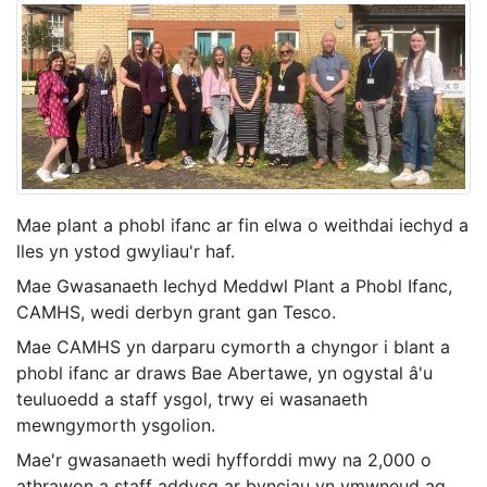
Mae plant a phobl ifanc ar fin elwa o weithdai iechyd a
lles yn ystod gwyliau'r haf.
Mae Gwasanaeth Iechyd Meddwl Plant a Phobl Ifanc,
CAMHS, wedi derbyn grant gan Tesco.
Mae CAMHS yn darparu cymorth a chyngor i blant a
phobl ifanc ar draws Bae Abertawe, yn ogystal â'u
teuluoedd a staff ysgol, trwy ei wasanaeth
mewngymorth ysgolion.
Mae'r gwasanaeth wedi hyfforddi mwy na 2,000 o
athrawon a staff addysg ar bynciau yn ymwneud ag