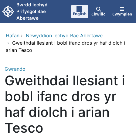
Neidio i'r prif gynnwy
Bwrdd lechyd
Prifysgol Bae
English
Chwilio
Cwymplen
Abertawe
Hafan
›
Newyddion Iechyd Bae Abertawe
›
Gweithdai llesiant i bobl ifanc dros yr haf diolch i
arian Tesco
Gwrando
Gweithdai llesiant i
bobl ifanc dros yr
haf diolch i arian
Tesco