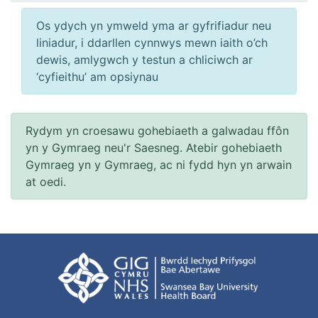
Os ydych yn ymweld yma ar gyfrifiadur neu
liniadur, i ddarllen cynnwys mewn iaith o’ch
dewis, amlygwch y testun a chliciwch ar
‘cyfieithu’ am opsiynau
Rydym yn croesawu gohebiaeth a galwadau ffôn
yn y Gymraeg neu'r Saesneg. Atebir gohebiaeth
Gymraeg yn y Gymraeg, ac ni fydd hyn yn arwain
at oedi.