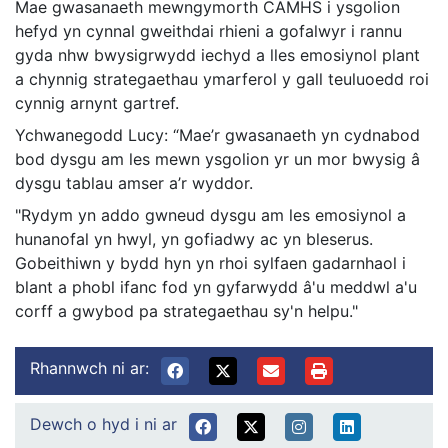
Mae gwasanaeth mewngymorth CAMHS i ysgolion
hefyd yn cynnal gweithdai rhieni a gofalwyr i rannu
gyda nhw bwysigrwydd iechyd a lles emosiynol plant
a chynnig strategaethau ymarferol y gall teuluoedd roi
cynnig arnynt gartref.
Ychwanegodd Lucy: “Mae’r gwasanaeth yn cydnabod
bod dysgu am les mewn ysgolion yr un mor bwysig â
dysgu tablau amser a’r wyddor.
"Rydym yn addo gwneud dysgu am les emosiynol a
hunanofal yn hwyl, yn gofiadwy ac yn bleserus.
Gobeithiwn y bydd hyn yn rhoi sylfaen gadarnhaol i
blant a phobl ifanc fod yn gyfarwydd â'u meddwl a'u
corff a gwybod pa strategaethau sy'n helpu."
Rhannwch ni ar:
Dewch o hyd i ni ar