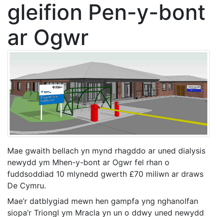
gleifion Pen-y-bont
ar Ogwr
Mae gwaith bellach yn mynd rhagddo ar uned dialysis
newydd ym Mhen-y-bont ar Ogwr fel rhan o
fuddsoddiad 10 mlynedd gwerth £70 miliwn ar draws
De Cymru.
Mae’r datblygiad mewn hen gampfa yng nghanolfan
siopa’r Triongl ym Mracla yn un o ddwy uned newydd