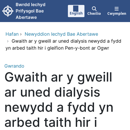
Neidio i'r prif gynnwy
Bwrdd lechyd
Prifysgol Bae
English
Chwilio
Cwymplen
Abertawe
Hafan
›
Newyddion Iechyd Bae Abertawe
›
Gwaith ar y gweill ar uned dialysis newydd a fydd
yn arbed taith hir i gleifion Pen-y-bont ar Ogwr
Gwrando
Gwaith ar y gweill
ar uned dialysis
newydd a fydd yn
arbed taith hir i