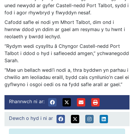
uned newydd ar gyfer Castell-nedd Port Talbot, sydd i
fod i agor rhywbryd y flwyddyn nesaf.
Cafodd safle ei nodi ym Mhort Talbot, dim ond i
hwnnw ddod yn ddim ar gael am resymau y tu hwnt i
reolaeth y bwrdd iechyd.
“Rydym wedi cysylltu â Chyngor Castell-nedd Port
Talbot i ddod o hyd i safleoedd amgen,” ychwanegodd
Sarah.
“Mae un bellach wedi’i nodi a, thra byddwn yn parhau i
chwilio am leoliadau eraill, bydd cais cynllunio’n cael ei
gyflwyno i osgoi oedi os na fydd safle arall ar gael.”
Rhannwch ni ar:
Dewch o hyd i ni ar