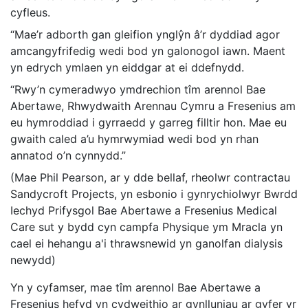
cyfleus.
“Mae’r adborth gan gleifion ynglŷn â’r dyddiad agor
amcangyfrifedig wedi bod yn galonogol iawn. Maent
yn edrych ymlaen yn eiddgar at ei ddefnydd.
“Rwy’n cymeradwyo ymdrechion tîm arennol Bae
Abertawe, Rhwydwaith Arennau Cymru a Fresenius am
eu hymroddiad i gyrraedd y garreg filltir hon. Mae eu
gwaith caled a’u hymrwymiad wedi bod yn rhan
annatod o’n cynnydd.”
(Mae Phil Pearson, ar y dde bellaf, rheolwr contractau
Sandycroft Projects, yn esbonio i gynrychiolwyr Bwrdd
Iechyd Prifysgol Bae Abertawe a Fresenius Medical
Care sut y bydd cyn campfa Physique ym Mracla yn
cael ei hehangu a'i thrawsnewid yn ganolfan dialysis
newydd)
Yn y cyfamser, mae tîm arennol Bae Abertawe a
Fresenius hefyd yn cydweithio ar gynlluniau ar gyfer yr