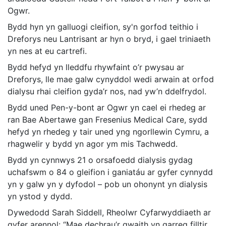
Ogwr.
Bydd hyn yn galluogi cleifion, sy'n gorfod teithio i
Dreforys neu Lantrisant ar hyn o bryd, i gael triniaeth
yn nes at eu cartrefi.
Bydd hefyd yn lleddfu rhywfaint o’r pwysau ar
Dreforys, lle mae galw cynyddol wedi arwain at orfod
dialysu rhai cleifion gyda’r nos, nad yw’n ddelfrydol.
Bydd uned Pen-y-bont ar Ogwr yn cael ei rhedeg ar
ran Bae Abertawe gan Fresenius Medical Care, sydd
hefyd yn rhedeg y tair uned yng ngorllewin Cymru, a
rhagwelir y bydd yn agor ym mis Tachwedd.
Bydd yn cynnwys 21 o orsafoedd dialysis gydag
uchafswm o 84 o gleifion i ganiatáu ar gyfer cynnydd
yn y galw yn y dyfodol – pob un ohonynt yn dialysis
yn ystod y dydd.
Dywedodd Sarah Siddell, Rheolwr Cyfarwyddiaeth ar
gyfer arennol: “Mae dechrau’r gwaith yn garreg filltir,