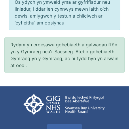
Os ydych yn ymweld yma ar gyfrifiadur neu
liniadur, i ddarllen cynnwys mewn iaith o’ch
dewis, amlygwch y testun a chliciwch ar
‘cyfieithu’ am opsiynau
Rydym yn croesawu gohebiaeth a galwadau ffôn
yn y Gymraeg neu'r Saesneg. Atebir gohebiaeth
Gymraeg yn y Gymraeg, ac ni fydd hyn yn arwain
at oedi.