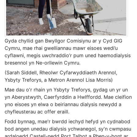
Gyda chyllid gan Bwyllgor Comisiynu ar y Cyd GIG
Cymru, mae rhai gwelliannau mawr eisoes wedi’u
cyflawni, megis uwchraddio’r pum uned haemodialysis
bresennol yn Ne-orllewin Cymru.
(Sarah Siddell, Rheolwr Cyfarwyddiaeth Arennol,
Ysbyty Treforys, a Metron Arennol Lisa Morris)
Mae dau o'r rhain yn Ysbyty Treforys, gydag un yr un
yn Aberystwyth, Caerfyrddin a Hwlffordd. Mae cleifion
yno eisoes yn elwa o beiriannau dialysis newydd a
chyfleusterau ac offer eraill.
Fodd bynnag, mae'r bwrdd iechyd hefyd yn cydnabod
bod angen unedau dialysis ychwanegol, sy'n cwmpasu
ardaloedd Castell-nedd Port Talbot a Phen-y-bont ar