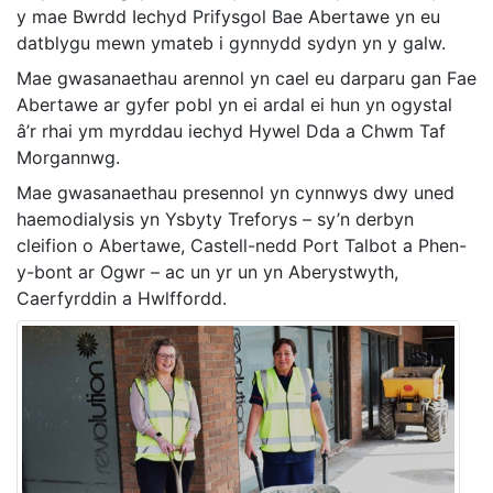
y mae Bwrdd Iechyd Prifysgol Bae Abertawe yn eu
datblygu mewn ymateb i gynnydd sydyn yn y galw.
Mae gwasanaethau arennol yn cael eu darparu gan Fae
Abertawe ar gyfer pobl yn ei ardal ei hun yn ogystal
â’r rhai ym myrddau iechyd Hywel Dda a Chwm Taf
Morgannwg.
Mae gwasanaethau presennol yn cynnwys dwy uned
haemodialysis yn Ysbyty Treforys – sy’n derbyn
cleifion o Abertawe, Castell-nedd Port Talbot a Phen-
y-bont ar Ogwr – ac un yr un yn Aberystwyth,
Caerfyrddin a Hwlffordd.