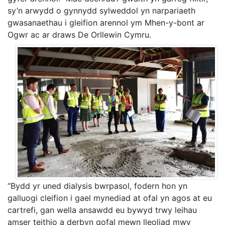
sy’n arwydd o gynnydd sylweddol yn narpariaeth
gwasanaethau i gleifion arennol ym Mhen-y-bont ar
Ogwr ac ar draws De Orllewin Cymru.
“Bydd yr uned dialysis bwrpasol, fodern hon yn
galluogi cleifion i gael mynediad at ofal yn agos at eu
cartrefi, gan wella ansawdd eu bywyd trwy leihau
amser teithio a derbyn gofal mewn lleoliad mwy