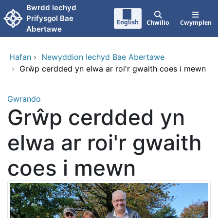
Neidio i'r prif gynnwy
Bwrdd lechyd
Prifysgol Bae
English
Chwilio
Cwymplen
Abertawe
Hafan
›
Newyddion Iechyd Bae Abertawe
›
Grŵp cerdded yn elwa ar roi'r gwaith coes i mewn
Gwrando
Grŵp cerdded yn
elwa ar roi'r gwaith
coes i mewn