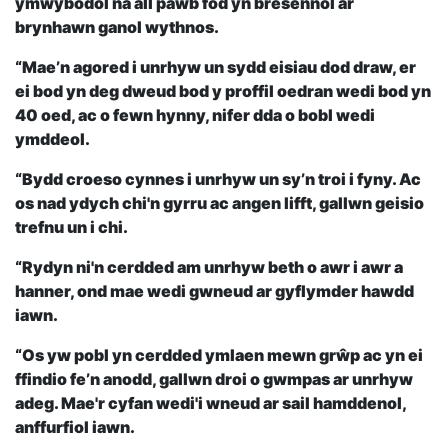
ymwybodol na all pawb fod yn bresennol ar
brynhawn ganol wythnos.
“Mae’n agored i unrhyw un sydd eisiau dod draw, er
ei bod yn deg dweud bod y proffil oedran wedi bod yn
40 oed, ac o fewn hynny, nifer dda o bobl wedi
ymddeol.
“Bydd croeso cynnes i unrhyw un sy’n troi i fyny. Ac
os nad ydych chi'n gyrru ac angen lifft, gallwn geisio
trefnu un i chi.
“Rydyn ni'n cerdded am unrhyw beth o awr i awr a
hanner, ond mae wedi gwneud ar gyflymder hawdd
iawn.
“Os yw pobl yn cerdded ymlaen mewn grŵp ac yn ei
ffindio fe’n anodd, gallwn droi o gwmpas ar unrhyw
adeg. Mae'r cyfan wedi'i wneud ar sail hamddenol,
anffurfiol iawn.