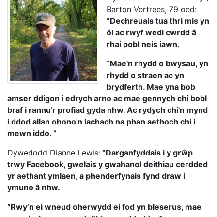
Barton Vertrees, 79 oed:
“Dechreuais tua thri mis yn
ôl ac rwyf wedi cwrdd â
rhai pobl neis iawn.
“Mae'n rhydd o bwysau, yn
rhydd o straen ac yn
brydferth. Mae yna bob
amser ddigon i edrych arno ac mae gennych chi bobl
braf i rannu'r profiad gyda nhw. Ac rydych chi'n mynd
i ddod allan ohono'n iachach na phan aethoch chi i
mewn iddo. ”
Dywedodd Dianne Lewis:
“Darganfyddais i y grŵp
trwy Facebook, gwelais y gwahanol deithiau cerdded
yr aethant ymlaen, a phenderfynais fynd draw i
ymuno â nhw.
“Rwy’n ei wneud oherwydd ei fod yn bleserus, mae