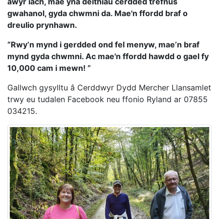
awyr iach, mae yna deithiau cerdded trefnus
gwahanol, gyda chwmni da. Mae'n ffordd braf o
dreulio prynhawn.
“Rwy’n mynd i gerdded ond fel menyw, mae’n braf
mynd gyda chwmni. Ac mae'n ffordd hawdd o gael fy
10,000 cam i mewn! ”
Gallwch gysylltu â Cerddwyr Dydd Mercher Llansamlet
trwy eu tudalen Facebook neu ffonio Ryland ar 07855
034215.