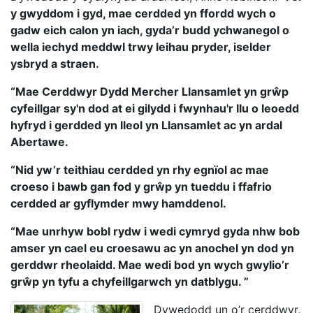
y gwyddom i gyd, mae cerdded yn ffordd wych o
gadw eich calon yn iach, gyda’r budd ychwanegol o
wella iechyd meddwl trwy leihau pryder, iselder
ysbryd a straen.
“Mae Cerddwyr Dydd Mercher Llansamlet yn grŵp
cyfeillgar sy'n dod at ei gilydd i fwynhau'r llu o leoedd
hyfryd i gerdded yn lleol yn Llansamlet ac yn ardal
Abertawe.
“Nid yw’r teithiau cerdded yn rhy egnïol ac mae
croeso i bawb gan fod y grŵp yn tueddu i ffafrio
cerdded ar gyflymder mwy hamddenol.
“Mae unrhyw bobl rydw i wedi cymryd gyda nhw bob
amser yn cael eu croesawu ac yn anochel yn dod yn
gerddwr rheolaidd. Mae wedi bod yn wych gwylio’r
grŵp yn tyfu a chyfeillgarwch yn datblygu. ”
Dywedodd un o’r cerddwyr,