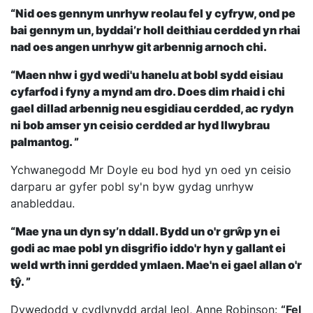
“Nid oes gennym unrhyw reolau fel y cyfryw, ond pe
bai gennym un, byddai’r holl deithiau cerdded yn rhai
nad oes angen unrhyw git arbennig arnoch chi.
“Maen nhw i gyd wedi'u hanelu at bobl sydd eisiau
cyfarfod i fyny a mynd am dro. Does dim rhaid i chi
gael dillad arbennig neu esgidiau cerdded, ac rydyn
ni bob amser yn ceisio cerdded ar hyd llwybrau
palmantog. ”
Ychwanegodd Mr Doyle eu bod hyd yn oed yn ceisio
darparu ar gyfer pobl sy'n byw gydag unrhyw
anableddau.
“Mae yna un dyn sy’n ddall. Bydd un o'r grŵp yn ei
godi ac mae pobl yn disgrifio iddo'r hyn y gallant ei
weld wrth inni gerdded ymlaen. Mae'n ei gael allan o'r
tŷ. ”
Dywedodd y cydlynydd ardal leol, Anne Robinson:
“Fel