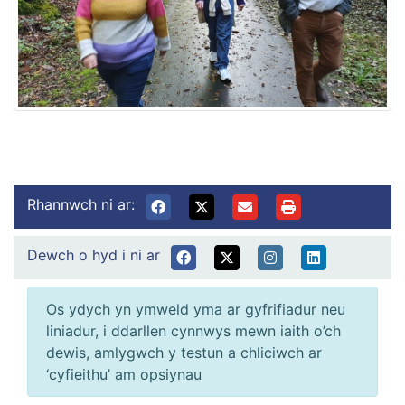
Rhannwch ni ar:
Dewch o hyd i ni ar
Os ydych yn ymweld yma ar gyfrifiadur neu
liniadur, i ddarllen cynnwys mewn iaith o’ch
dewis, amlygwch y testun a chliciwch ar
‘cyfieithu’ am opsiynau