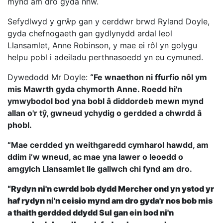
mynd am dro gyda nhw.
Sefydlwyd y grŵp gan y cerddwr brwd Ryland Doyle,
gyda chefnogaeth gan gydlynydd ardal leol
Llansamlet, Anne Robinson, y mae ei rôl yn golygu
helpu pobl i adeiladu perthnasoedd yn eu cymuned.
Dywedodd Mr Doyle:
“Fe wnaethon ni ffurfio nôl ym
mis Mawrth gyda chymorth Anne. Roedd hi'n
ymwybodol bod yna bobl â diddordeb mewn mynd
allan o'r tŷ, gwneud ychydig o gerdded a chwrdd â
phobl.
“Mae cerdded yn weithgaredd cymharol hawdd, am
ddim i’w wneud, ac mae yna lawer o leoedd o
amgylch Llansamlet lle gallwch chi fynd am dro.
“Rydyn ni'n cwrdd bob dydd Mercher ond yn ystod yr
haf rydyn ni'n ceisio mynd am dro gyda'r nos bob mis
a thaith gerdded ddydd Sul gan ein bod ni'n