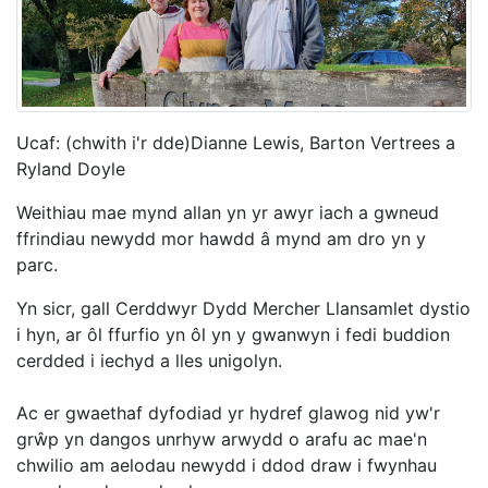
Ucaf: (chwith i'r dde)Dianne Lewis, Barton Vertrees a
Ryland Doyle
Weithiau mae mynd allan yn yr awyr iach a gwneud
ffrindiau newydd mor hawdd â mynd am dro yn y
parc.
Yn sicr, gall Cerddwyr Dydd Mercher Llansamlet dystio
i hyn, ar ôl ffurfio yn ôl yn y gwanwyn i fedi buddion
cerdded i iechyd a lles unigolyn.
Ac er gwaethaf dyfodiad yr hydref glawog nid yw'r
grŵp yn dangos unrhyw arwydd o arafu ac mae'n
chwilio am aelodau newydd i ddod draw i fwynhau