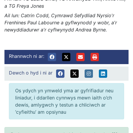
a TG Freya Jones
Ail lun: Catrin Codd, Cymrawd Sefydliad Nyrsio'r
Frenhines Paul Labourne a gyflwynodd y wobr, a'r
newyddiadurwr a'r cyflwynydd Andrea Byrne.
Rhannwch ni ar:
Dewch o hyd i ni ar
Os ydych yn ymweld yma ar gyfrifiadur neu
liniadur, i ddarllen cynnwys mewn iaith o’ch
dewis, amlygwch y testun a chliciwch ar
‘cyfieithu’ am opsiynau