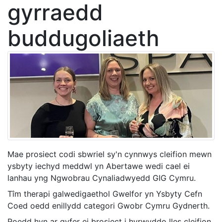
gyrraedd
buddugoliaeth
Mae prosiect codi sbwriel sy'n cynnwys cleifion mewn
ysbyty iechyd meddwl yn Abertawe wedi cael ei
lanhau yng Ngwobrau Cynaliadwyedd GIG Cymru.
Tîm therapi galwedigaethol Gwelfor yn Ysbyty Cefn
Coed oedd enillydd categori Gwobr Cymru Gydnerth.
Roedd hyn ar gyfer ei brosiect i hyrwyddo lles cleifion