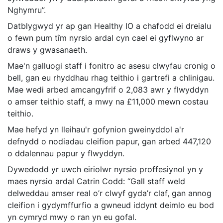
Nghymru”.
Datblygwyd yr ap gan Healthy IO a chafodd ei dreialu
o fewn pum tîm nyrsio ardal cyn cael ei gyflwyno ar
draws y gwasanaeth.
Mae'n galluogi staff i fonitro ac asesu clwyfau cronig o
bell, gan eu rhyddhau rhag teithio i gartrefi a chlinigau.
Mae wedi arbed amcangyfrif o 2,083 awr y flwyddyn
o amser teithio staff, a mwy na £11,000 mewn costau
teithio.
Mae hefyd yn lleihau'r gofynion gweinyddol a'r
defnydd o nodiadau cleifion papur, gan arbed 447,120
o ddalennau papur y flwyddyn.
Dywedodd yr uwch eiriolwr nyrsio proffesiynol yn y
maes nyrsio ardal Catrin Codd: “Gall staff weld
delweddau amser real o’r clwyf gyda’r claf, gan annog
cleifion i gydymffurfio a gwneud iddynt deimlo eu bod
yn cymryd mwy o ran yn eu gofal.