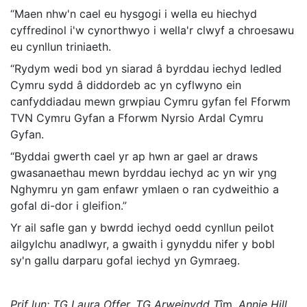
“Maen nhw'n cael eu hysgogi i wella eu hiechyd
cyffredinol i'w cynorthwyo i wella'r clwyf a chroesawu
eu cynllun triniaeth.
“Rydym wedi bod yn siarad â byrddau iechyd ledled
Cymru sydd â diddordeb ac yn cyflwyno ein
canfyddiadau mewn grwpiau Cymru gyfan fel Fforwm
TVN Cymru Gyfan a Fforwm Nyrsio Ardal Cymru
Gyfan.
“Byddai gwerth cael yr ap hwn ar gael ar draws
gwasanaethau mewn byrddau iechyd ac yn wir yng
Nghymru yn gam enfawr ymlaen o ran cydweithio a
gofal di-dor i gleifion.”
Yr ail safle gan y bwrdd iechyd oedd cynllun peilot
ailgylchu anadlwyr, a gwaith i gynyddu nifer y bobl
sy'n gallu darparu gofal iechyd yn Gymraeg.
Prif lun: TG Laura Offer, TG Arweinydd T
îm,
Annie Hill,