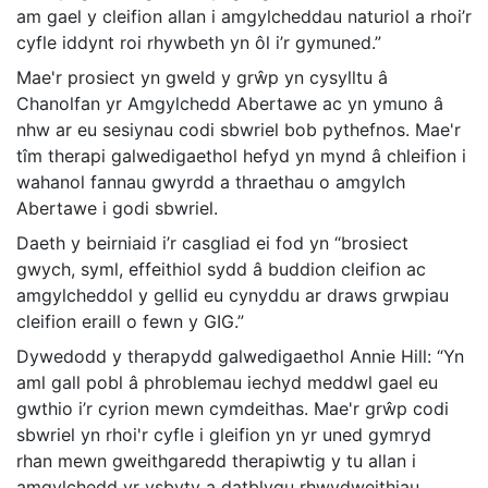
am gael y cleifion allan i amgylcheddau naturiol a rhoi’r
cyfle iddynt roi rhywbeth yn ôl i’r gymuned.”
Mae'r prosiect yn gweld y grŵp yn cysylltu â
Chanolfan yr Amgylchedd Abertawe ac yn ymuno â
nhw ar eu sesiynau codi sbwriel bob pythefnos. Mae'r
tîm therapi galwedigaethol hefyd yn mynd â chleifion i
wahanol fannau gwyrdd a thraethau o amgylch
Abertawe i godi sbwriel.
Daeth y beirniaid i’r casgliad ei fod yn “brosiect
gwych, syml, effeithiol sydd â buddion cleifion ac
amgylcheddol y gellid eu cynyddu ar draws grwpiau
cleifion eraill o fewn y GIG.”
Dywedodd y therapydd galwedigaethol Annie Hill: “Yn
aml gall pobl â phroblemau iechyd meddwl gael eu
gwthio i’r cyrion mewn cymdeithas. Mae'r grŵp codi
sbwriel yn rhoi'r cyfle i gleifion yn yr uned gymryd
rhan mewn gweithgaredd therapiwtig y tu allan i
amgylchedd yr ysbyty a datblygu rhwydweithiau