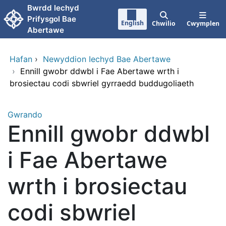
Neidio i'r prif gynnwy
Bwrdd lechyd
Prifysgol Bae
English
Chwilio
Cwymplen
Abertawe
Hafan
›
Newyddion Iechyd Bae Abertawe
›
Ennill gwobr ddwbl i Fae Abertawe wrth i
brosiectau codi sbwriel gyrraedd buddugoliaeth
Gwrando
Ennill gwobr ddwbl
i Fae Abertawe
wrth i brosiectau
codi sbwriel