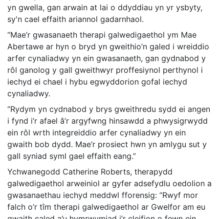
yn gwella, gan arwain at lai o ddyddiau yn yr ysbyty,
sy'n cael effaith ariannol gadarnhaol.
“Mae’r gwasanaeth therapi galwedigaethol ym Mae
Abertawe ar hyn o bryd yn gweithio’n galed i wreiddio
arfer cynaliadwy yn ein gwasanaeth, gan gydnabod y
rôl ganolog y gall gweithwyr proffesiynol perthynol i
iechyd ei chael i hybu egwyddorion gofal iechyd
cynaliadwy.
“Rydym yn cydnabod y brys gweithredu sydd ei angen
i fynd i’r afael â’r argyfwng hinsawdd a phwysigrwydd
ein rôl wrth integreiddio arfer cynaliadwy yn ein
gwaith bob dydd. Mae’r prosiect hwn yn amlygu sut y
gall syniad syml gael effaith eang.”
Ychwanegodd Catherine Roberts, therapydd
galwedigaethol arweiniol ar gyfer adsefydlu oedolion a
gwasanaethau iechyd meddwl fforensig: “Rwyf mor
falch o’r tîm therapi galwedigaethol ar Gwelfor am eu
gwaith caled a’u hymrwymiad i’r cleifion o fewn ein