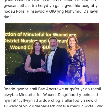
gwasanaethau, tra hefyd yn gallu gweithio tuag at y
nodau Polisi Hinsawdd y GIG yng Nghymru. Da iawn
tîm.”
Roedd gwobr arall Bae Abertawe ar gyfer yr ap rheoli
clwyfau Minuteful for Wound. Disgrifiodd y beirniaid
hyn fel “cyflwyniad ardderchog a allai fod yn newid
sylweddol yn y ddarpariaeth gofal a rheoli clwyfau yng