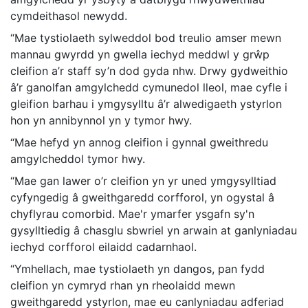
cymdeithasol newydd.
“Mae tystiolaeth sylweddol bod treulio amser mewn
mannau gwyrdd yn gwella iechyd meddwl y grŵp
cleifion a’r staff sy’n dod gyda nhw. Drwy gydweithio
â’r ganolfan amgylchedd cymunedol lleol, mae cyfle i
gleifion barhau i ymgysylltu â’r alwedigaeth ystyrlon
hon yn annibynnol yn y tymor hwy.
“Mae hefyd yn annog cleifion i gynnal gweithredu
amgylcheddol tymor hwy.
“Mae gan lawer o’r cleifion yn yr uned ymgysylltiad
cyfyngedig â gweithgaredd corfforol, yn ogystal â
chyflyrau comorbid. Mae'r ymarfer ysgafn sy'n
gysylltiedig â chasglu sbwriel yn arwain at ganlyniadau
iechyd corfforol eilaidd cadarnhaol.
“Ymhellach, mae tystiolaeth yn dangos, pan fydd
cleifion yn cymryd rhan yn rheolaidd mewn
gweithgaredd ystyrlon, mae eu canlyniadau adferiad