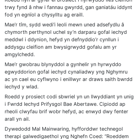
trwy fynd â nhw i fannau gwyrdd, gan ganiatáu iddynt
fod yn egnïol a chysylltu ag eraill.
Mae’r tîm, sydd wedi’i leoli mewn uned adsefydlu â
chymorth perthynol uchel sy’n darparu gofal iechyd
meddwl i ddynion, hefyd yn defnyddio’r cynllun i
addysgu cleifion am bwysigrwydd gofalu am yr
amgylchedd.
Mae’r gwobrau blynyddol a gynhelir yn hyrwyddo
egwyddorion gofal iechyd cynaliadwy yng Nghymru
ac yn cael eu cyflwyno i enillwyr ar draws
saith bwrdd
iechyd y wlad.
Roedd y prosiect codi sbwriel yn un llwyddiant yn unig
i Fwrdd Iechyd Prifysgol Bae Abertawe. Cipiodd ap
rheoli clwyfau brif wobr hefyd, ac enwyd dwy fenter
arall yn ail.
Dywedodd Mal Mainwaring, hyfforddwr technegol
therapi galwedigaethol yng Nghefn Coed: “Roeddem