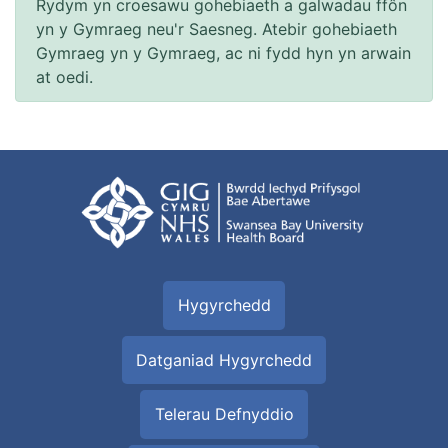
Rydym yn croesawu gohebiaeth a galwadau ffôn
yn y Gymraeg neu'r Saesneg. Atebir gohebiaeth
Gymraeg yn y Gymraeg, ac ni fydd hyn yn arwain
at oedi.
Hygyrchedd
Datganiad Hygyrchedd
Telerau Defnyddio