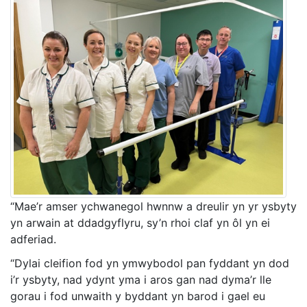
“Mae’r amser ychwanegol hwnnw a dreulir yn yr ysbyty
yn arwain at ddadgyflyru, sy’n rhoi claf yn ôl yn ei
adferiad.
“Dylai cleifion fod yn ymwybodol pan fyddant yn dod
i’r ysbyty, nad ydynt yma i aros gan nad dyma’r lle
gorau i fod unwaith y byddant yn barod i gael eu