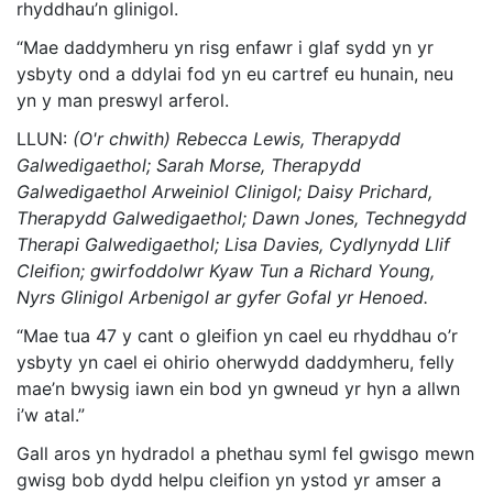
rhyddhau’n glinigol.
“Mae daddymheru yn risg enfawr i glaf sydd yn yr
ysbyty ond a ddylai fod yn eu cartref eu hunain, neu
yn y man preswyl arferol.
LLUN:
(O'r chwith) Rebecca Lewis, Therapydd
Galwedigaethol; Sarah Morse, Therapydd
Galwedigaethol Arweiniol Clinigol; Daisy Prichard,
Therapydd Galwedigaethol; Dawn Jones, Technegydd
Therapi Galwedigaethol; Lisa Davies, Cydlynydd Llif
Cleifion; gwirfoddolwr Kyaw Tun a Richard Young,
Nyrs Glinigol Arbenigol ar gyfer Gofal yr Henoed.
“Mae tua 47 y cant o gleifion yn cael eu rhyddhau o’r
ysbyty yn cael ei ohirio oherwydd daddymheru, felly
mae’n bwysig iawn ein bod yn gwneud yr hyn a allwn
i’w atal.”
Gall aros yn hydradol a phethau syml fel gwisgo mewn
gwisg bob dydd helpu cleifion yn ystod yr amser a