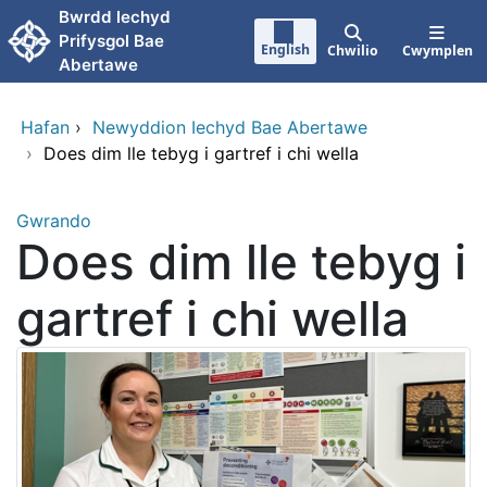
Neidio i'r prif gynnwy
Bwrdd lechyd
Prifysgol Bae
English
Chwilio
Cwymplen
Abertawe
Hafan
›
Newyddion Iechyd Bae Abertawe
›
Does dim lle tebyg i gartref i chi wella
Gwrando
Does dim lle tebyg i
gartref i chi wella