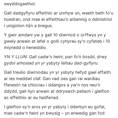
swyddogaethol.
Gall dadgyflyru effeithio ar unrhyw un, waeth beth fo'u
hoedran, ond mae ei effeithiau'n arbennig o ddinistriol
i unigolion hŷn a bregus.
Y gwir amdani yw y gall 10 diwrnod o orffwys yn y
gwely arwain at lefel o golli cyhyrau sy'n cyfateb i 10
mlynedd o heneiddio.
YN Y LLUN: Gall cadw’n heini, pan fo’n bosibl, drwy
gydol arhosiad yn yr ysbyty leihau dad-gyflyru.
Gall treulio diwrnodau yn yr ysbyty hefyd gael effaith
ar les meddwl claf. Gan nad oes gan rai wardiau
ffenestri na chlociau i ddangos a yw'n nos neu'n
ddydd, gall hyn arwain at ddryswch pellach i gleifion
ac effeithio ar eu hadferiad.
I gleifion sy’n aros yn yr ysbyty i dderbyn eu gofal,
mae cadw’n heini yn bwysig – yn enwedig gan fod