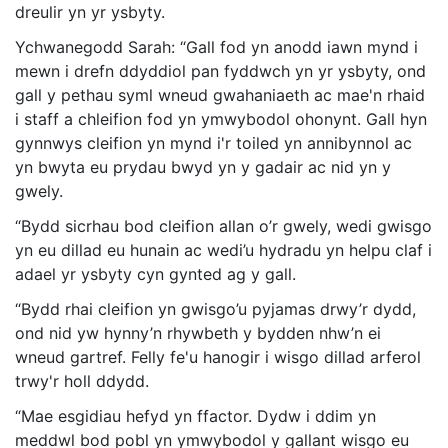
dreulir yn yr ysbyty.
Ychwanegodd Sarah: “Gall fod yn anodd iawn mynd i
mewn i drefn ddyddiol pan fyddwch yn yr ysbyty, ond
gall y pethau syml wneud gwahaniaeth ac mae'n rhaid
i staff a chleifion fod yn ymwybodol ohonynt. Gall hyn
gynnwys cleifion yn mynd i'r toiled yn annibynnol ac
yn bwyta eu prydau bwyd yn y gadair ac nid yn y
gwely.
“Bydd sicrhau bod cleifion allan o’r gwely, wedi gwisgo
yn eu dillad eu hunain ac wedi’u hydradu yn helpu claf i
adael yr ysbyty cyn gynted ag y gall.
“Bydd rhai cleifion yn gwisgo’u pyjamas drwy’r dydd,
ond nid yw hynny’n rhywbeth y bydden nhw’n ei
wneud gartref. Felly fe'u hanogir i wisgo dillad arferol
trwy'r holl ddydd.
“Mae esgidiau hefyd yn ffactor. Dydw i ddim yn
meddwl bod pobl yn ymwybodol y gallant wisgo eu