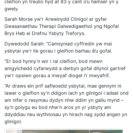
cleifion yn treulio hyd at 83 y cant o’u hamser yn y
gwely.
Sarah Morse yw'r Arweinydd Clinigol ar gyfer
Gwasanaethau Therapi Galwedigaethol yng Ngofal
Brys Heb ei Drefnu Ysbyty Treforys.
Dywedodd Sarah: “Camsyniad cyffredin yw mai
ysbytai yw’r lle gorau i gleifion barhau â’u gofal.
“Er bod hynny’n wir i rai cleifion, bod mewn
amgylchedd cyfarwydd a derbyn gofal dilynol gartref
yw’r opsiwn gorau a mwyaf diogel i’r mwyafrif.
“Ar draws ein prif safleoedd ysbytai, mae gennym ni
lawer o gleifion sy’n ddigon iach yn glinigol i adael ond
am nifer o resymau dydyn nhw ddim yn gallu mynd –
sy’n golygu eu bod nhw’n aros yn yr ysbyty am
ddyddiau neu wythnosau yn hirach nag sydd angen yn
glinigol.