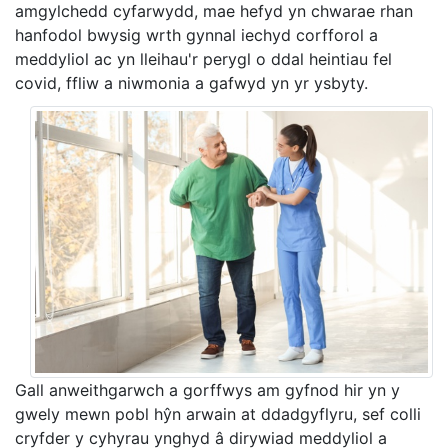
amgylchedd cyfarwydd, mae hefyd yn chwarae rhan
hanfodol bwysig wrth gynnal iechyd corfforol a
meddyliol ac yn lleihau'r perygl o ddal heintiau fel
covid, ffliw a niwmonia a gafwyd yn yr ysbyty.
Gall anweithgarwch a gorffwys am gyfnod hir yn y
gwely mewn pobl hŷn arwain at ddadgyflyru, sef colli
cryfder y cyhyrau ynghyd â dirywiad meddyliol a