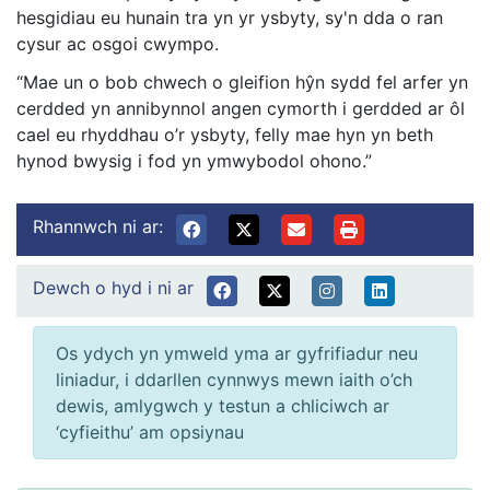
hesgidiau eu hunain tra yn yr ysbyty, sy'n dda o ran
cysur ac osgoi cwympo.
“Mae un o bob chwech o gleifion hŷn sydd fel arfer yn
cerdded yn annibynnol angen cymorth i gerdded ar ôl
cael eu rhyddhau o’r ysbyty, felly mae hyn yn beth
hynod bwysig i fod yn ymwybodol ohono.”
Rhannwch ni ar:
Dewch o hyd i ni ar
Os ydych yn ymweld yma ar gyfrifiadur neu
liniadur, i ddarllen cynnwys mewn iaith o’ch
dewis, amlygwch y testun a chliciwch ar
‘cyfieithu’ am opsiynau