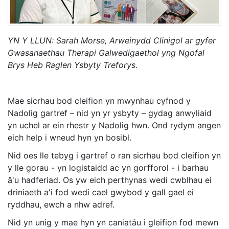
YN Y LLUN: Sarah Morse, Arweinydd Clinigol ar gyfer
Gwasanaethau Therapi Galwedigaethol yng Ngofal
Brys Heb Raglen Ysbyty Treforys.
Mae sicrhau bod cleifion yn mwynhau cyfnod y
Nadolig gartref – nid yn yr ysbyty – gydag anwyliaid
yn uchel ar ein rhestr y Nadolig hwn. Ond rydym angen
eich help i wneud hyn yn bosibl.
Nid oes lle tebyg i gartref o ran sicrhau bod cleifion yn
y lle gorau - yn logistaidd ac yn gorfforol - i barhau
â'u hadferiad. Os yw eich perthynas wedi cwblhau ei
driniaeth a'i fod wedi cael gwybod y gall gael ei
ryddhau, ewch a nhw adref.
Nid yn unig y mae hyn yn caniatáu i gleifion fod mewn