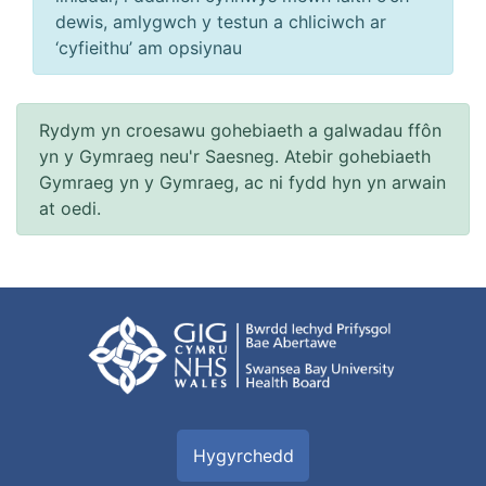
dewis, amlygwch y testun a chliciwch ar
‘cyfieithu’ am opsiynau
Rydym yn croesawu gohebiaeth a galwadau ffôn
yn y Gymraeg neu'r Saesneg. Atebir gohebiaeth
Gymraeg yn y Gymraeg, ac ni fydd hyn yn arwain
at oedi.
Hygyrchedd