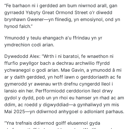
“Fe barhaon ni i gerdded am bum niwrnod arall, gan
gyrraedd Ysbyty Great Ormond Street o’r diwedd
brynhawn Gwener—yn flinedig, yn emosiynol, ond yn
hynod falch.”
Ymunodd y teulu ehangach a'u ffrindau yn yr
ymdrechion codi arian.
Dywedodd Alex: “Wrth i ni baratoi, fe wnaethon ni
ffurfio pwyllgor bach a dechrau archwilio ffyrdd
ychwanegol o godi arian. Mae Gavin, a ymunodd â mi
ar y daith gerdded, yn hoff iawn o gerddoriaeth ac fe
gymerodd yr awenau wrth drefnu cyngerdd lleol i
lansio ein her. Perfformiodd cerddorion lleol drwy
gydol y dydd, pob un yn rhoi eu hamser yn rhad ac am
ddim, ac roedd y digwyddiad—a gynhaliwyd ym mis
Mai 2025—yn ddiwrnod anhygoel o adloniant parhaus.
“Yna trefnais ddiwrnod golff elusennol gyda