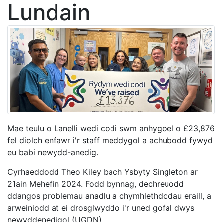
Lundain
Mae teulu o Lanelli wedi codi swm anhygoel o £23,876
fel diolch enfawr i'r staff meddygol a achubodd fywyd
eu babi newydd-anedig.
Cyrhaeddodd Theo Kiley bach Ysbyty Singleton ar
21ain Mehefin 2024. Fodd bynnag, dechreuodd
ddangos problemau anadlu a chymhlethdodau eraill, a
arweiniodd at ei drosglwyddo i'r uned gofal dwys
newyddenedigol (UGDN).