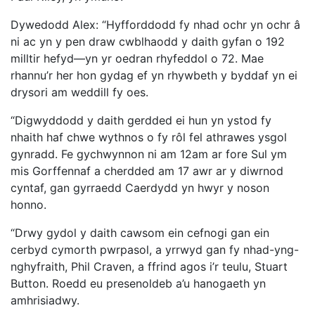
Dywedodd Alex: “Hyfforddodd fy nhad ochr yn ochr â
ni ac yn y pen draw cwblhaodd y daith gyfan o 192
milltir hefyd—yn yr oedran rhyfeddol o 72. Mae
rhannu’r her hon gydag ef yn rhywbeth y byddaf yn ei
drysori am weddill fy oes.
“Digwyddodd y daith gerdded ei hun yn ystod fy
nhaith haf chwe wythnos o fy rôl fel athrawes ysgol
gynradd. Fe gychwynnon ni am 12am ar fore Sul ym
mis Gorffennaf a cherdded am 17 awr ar y diwrnod
cyntaf, gan gyrraedd Caerdydd yn hwyr y noson
honno.
“Drwy gydol y daith cawsom ein cefnogi gan ein
cerbyd cymorth pwrpasol, a yrrwyd gan fy nhad-yng-
nghyfraith, Phil Craven, a ffrind agos i’r teulu, Stuart
Button. Roedd eu presenoldeb a’u hanogaeth yn
amhrisiadwy.