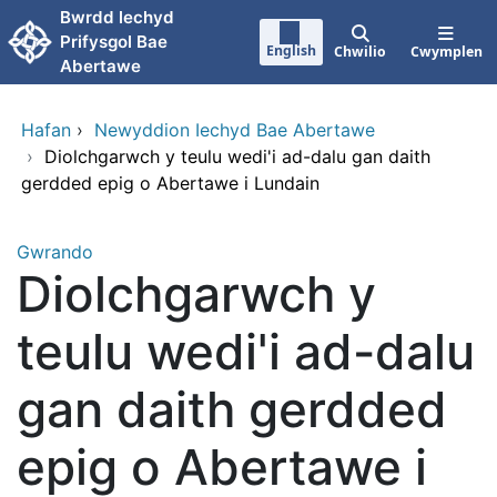
Neidio i'r prif gynnwy
Bwrdd lechyd
Prifysgol Bae
English
Chwilio
Cwymplen
Abertawe
Hafan
›
Newyddion Iechyd Bae Abertawe
›
Diolchgarwch y teulu wedi'i ad-dalu gan daith
gerdded epig o Abertawe i Lundain
Gwrando
Diolchgarwch y
teulu wedi'i ad-dalu
gan daith gerdded
epig o Abertawe i