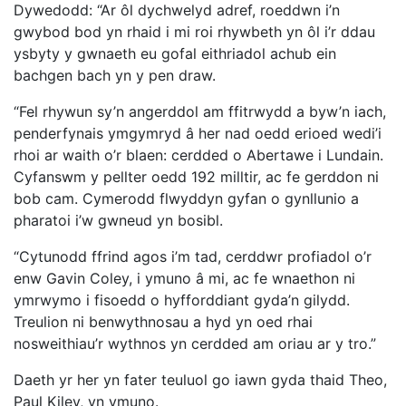
Dywedodd: “Ar ôl dychwelyd adref, roeddwn i’n
gwybod bod yn rhaid i mi roi rhywbeth yn ôl i’r ddau
ysbyty y gwnaeth eu gofal eithriadol achub ein
bachgen bach yn y pen draw.
“Fel rhywun sy’n angerddol am ffitrwydd a byw’n iach,
penderfynais ymgymryd â her nad oedd erioed wedi’i
rhoi ar waith o’r blaen: cerdded o Abertawe i Lundain.
Cyfanswm y pellter oedd 192 milltir, ac fe gerddon ni
bob cam. Cymerodd flwyddyn gyfan o gynllunio a
pharatoi i’w gwneud yn bosibl.
“Cytunodd ffrind agos i’m tad, cerddwr profiadol o’r
enw Gavin Coley, i ymuno â mi, ac fe wnaethon ni
ymrwymo i fisoedd o hyfforddiant gyda’n gilydd.
Treulion ni benwythnosau a hyd yn oed rhai
nosweithiau’r wythnos yn cerdded am oriau ar y tro.”
Daeth yr her yn fater teuluol go iawn gyda thaid Theo,
Paul Kiley, yn ymuno.