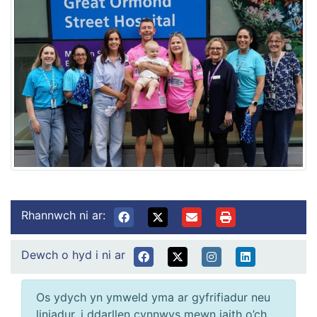
Rhannwch ni ar:
Dewch o hyd i ni ar
Os ydych yn ymweld yma ar gyfrifiadur neu
liniadur, i ddarllen cynnwys mewn iaith o’ch