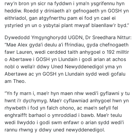
rwy’n bron yn sicr na fyddwn i yma’n ysgrifennu hyn
heddiw. Roedd y driniaeth a’r gefnogaeth yn GOSH yn
eithriadol, gan atgyfnerthu pam ei fod yn cael ei
ystyried yn un o ysbytai plant mwyaf blaenllaw’r byd.”
Dywedodd Ymgynghorydd UGDN, Dr Sreedhara Nittur:
“Mae Alex gyda’i deulu a’i ffrindiau, gyda chefnogaeth
fawr Lauren, wedi cerdded taith anhygoel o 192 milltir
o Abertawe i GOSH yn Llundain i godi arian at achos
nobl o wella’r ddwy Uned Newyddenedigol yma yn
Abertawe ac yn GOSH yn Llundain sydd wedi gofalu
am Theo.
“Yn fy marn i, mae’r hyn maen nhw wedi’i gyflawni y tu
hwnt i’r dychymyg. Mae’r cyflawniad anhygoel hwn yn
rhywbeth i fod yn falch ohono, ac mae’n sefyll fel
enghraifft barhaol o ymroddiad i bawb. Mae’r teulu
wedi llwyddo i godi swm enfawr o arian sydd wedi’i
rannu rhwng y ddwy uned newyddenedigol.