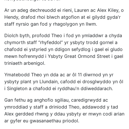
Ar un adeg dechreuodd ei rieni, Lauren ac Alex Kiley, o
Hendy, drafod rhoi blwch atgofion at ei gilydd gyda'r
staff nyrsio gan fod y rhagolygon yn llwm.
Diolch byth, profodd Theo i fod yn ymladdwr a chyda
chymorth staff “rhyfeddol” yr ysbyty trodd gornel a
chafodd ei ystyried yn ddigon sefydlog i gael ei gludo
mewn hofrennydd i Ysbyty Great Ormond Street i gael
triniaeth arbenigol.
Ymatebodd Theo yn dda ac ar ôl 11 diwrnod yn yr
ysbyty plant yn Llundain, cafodd ei drosglwyddo yn ôl
i Singleton a chafodd ei ryddhau'n ddiweddarach.
Gan fethu ag anghofio sgiliau, caredigrwydd ac
ymroddiad y staff a driniodd Theo, addawodd y tad
Alex gerdded rhwng y ddau ysbyty er mwyn codi arian
ar gyfer eu gwasanaethau priodol.