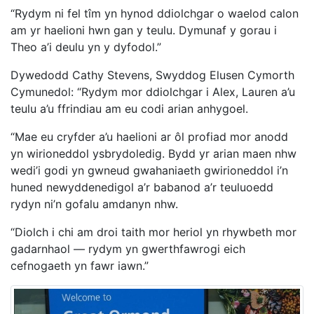
“Rydym ni fel tîm yn hynod ddiolchgar o waelod calon
am yr haelioni hwn gan y teulu. Dymunaf y gorau i
Theo a’i deulu yn y dyfodol.”
Dywedodd Cathy Stevens, Swyddog Elusen Cymorth
Cymunedol: “Rydym mor ddiolchgar i Alex, Lauren a’u
teulu a’u ffrindiau am eu codi arian anhygoel.
“Mae eu cryfder a’u haelioni ar ôl profiad mor anodd
yn wirioneddol ysbrydoledig. Bydd yr arian maen nhw
wedi’i godi yn gwneud gwahaniaeth gwirioneddol i’n
huned newyddenedigol a’r babanod a’r teuluoedd
rydyn ni’n gofalu amdanyn nhw.
“Diolch i chi am droi taith mor heriol yn rhywbeth mor
gadarnhaol — rydym yn gwerthfawrogi eich
cefnogaeth yn fawr iawn.”