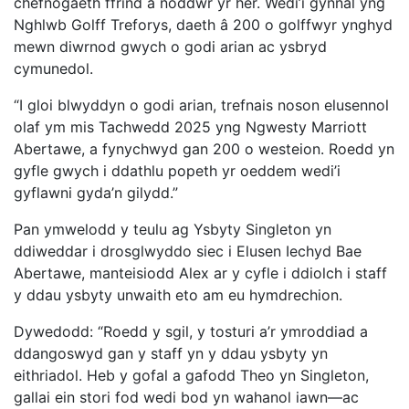
chefnogaeth ffrind a noddwr yr her. Wedi’i gynnal yng
Nghlwb Golff Treforys, daeth â 200 o golffwyr ynghyd
mewn diwrnod gwych o godi arian ac ysbryd
cymunedol.
“I gloi blwyddyn o godi arian, trefnais noson elusennol
olaf ym mis Tachwedd 2025 yng Ngwesty Marriott
Abertawe, a fynychwyd gan 200 o westeion. Roedd yn
gyfle gwych i ddathlu popeth yr oeddem wedi’i
gyflawni gyda’n gilydd.”
Pan ymwelodd y teulu ag Ysbyty Singleton yn
ddiweddar i drosglwyddo siec i Elusen Iechyd Bae
Abertawe, manteisiodd Alex ar y cyfle i ddiolch i staff
y ddau ysbyty unwaith eto am eu hymdrechion.
Dywedodd: “Roedd y sgil, y tosturi a’r ymroddiad a
ddangoswyd gan y staff yn y ddau ysbyty yn
eithriadol. Heb y gofal a gafodd Theo yn Singleton,
gallai ein stori fod wedi bod yn wahanol iawn—ac